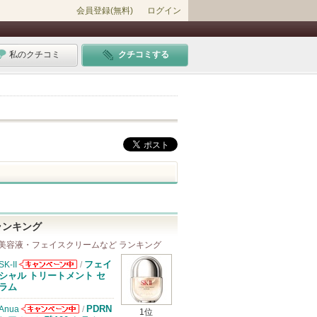
会員登録(無料)
ログイン
私のクチコミ
クチコミする
ランキング
美容液・フェイスクリームなど ランキング
フェイ
SK-II
/
SK-IIからのお
シャル トリートメント セ
知らせがありま
ラム
す
PDRN
Anua
/
1位