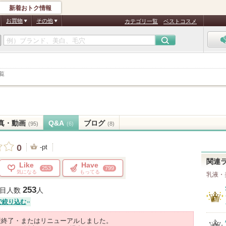
新着おトク情報
お買物
その他
カテゴリ一覧
ベストコスメ
覧
真・動画
Q&A
ブログ
(95)
(6)
(8)
0
-pt
関連
Like
Have
253
799
気になる
もってる
乳液・
253
目人数
人
で絞り込む
産終了・またはリニューアルしました。