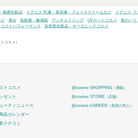
・基礎化粧品
イグニス 乳液・美容液・フェイスクリームなど
イグニス フ
キビ
美白
低刺激・敏感肌
アンチエイジング
UVカットコスメ
肌のハリ
コストパフォーマンス
自然派化粧品・オーガニックコスメ
アットコスメ）
ストコスメ
@cosme SHOPPING
（通販）
レゼント
@cosme STORE
（店舗）
ューティニュース
@cosme CAREER
（美容の求人）
商品カレンダー
新クチコミ