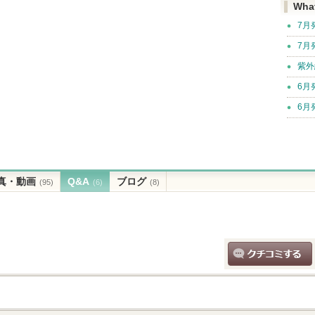
Wha
7月
7月
紫外
6月
6月
真・動画
Q&A
ブログ
(95)
(6)
(8)
クチコミする