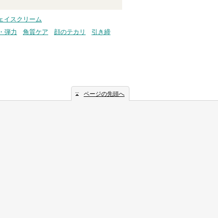
ェイスクリーム
・弾力
角質ケア
顔のテカリ
引き締
ページの先頭へ