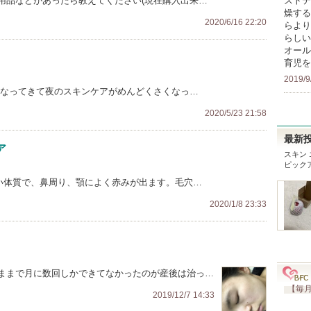
用品などがあったら教えてください(現在購入出来…
ストテ
燥する
2020/6/16 22:20
らより
らしい
オール
育児を
2019/9
くなってきて夜のスキンケアがめんどくさくなっ…
2020/5/23 21:58
最新
ア
スキン
ピック
すい体質で、鼻周り、顎によく赤みが出ます。毛穴…
2020/1/8 23:33
ままで月に数回しかできてなかったのが産後は治っ…
【毎月
2019/12/7 14:33