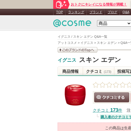
おトクにキレイになる情報が満載！
TOP
ランキング
ブランド
ブログ
Q&A
イグニス / スキン エデン Q&A一覧
アットコスメ
>
イグニス
>
スキン エデン
>
Q&A一
このブランドの情報を
スキン エデン
イグニス
見る
商品情報
クチコミ
投稿写
(173)
クチコミする
173
クチコミ
件
注
購入者のクチコミ
この商品は生