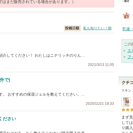
ではまだ販売されている場合があります。）
投稿日順
私も知りたい！順
乳液
この
ス
紹介してください！ わたしはニナリッチのりん…
フ
2021/3/13 11:05
外で)
クチ
スキン
す。 おすすめの保湿ジェルを教えてください。…
2020/11/21 18:33
まず見
ください
しては
り購入