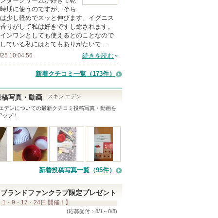
ンダークリームが好きで乾
時期に使うのですが、そち
メ
は少し軽めでスッと伸びます。イグニス
ン
香りがして私は好きですし癒されます。
バ
インワンとしても使えるとのことなので
している私にはとてもありがたいで…
ー
/25 10:04:56
続きを読む
に
お
新着クチコミ一覧
（173件）
気
に
スキン エデン
投稿写真・動画
入
 エデン
についての最新クチコミ投稿写真・動画を
アップ！
り
登
録
さ
れ
新着投稿写真一覧（95件）
て
い
ブランドファンクラブ限定プレゼント
ま
 1・9・17・24日 開催！】
す
(応募受付：8/1～8/8)