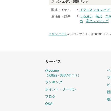
スキン エデン
関連リンク
関連アイテム
イグニス スキンケア
お悩み・効果
うるおい
毛穴
ニ
め
高クレンジング
スキン エデン
の口コミサイト -
@cosme（
サービス
@cosme
ベ
（化粧品・美容の口コミ）
プ
ランキング
ビ
ポイント・クーポン
新
ブログ
最
Q&A