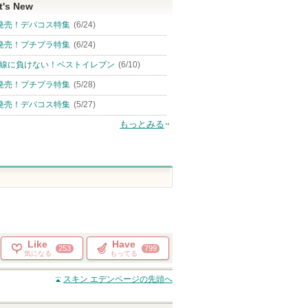
t's New
発売！デパコス特集
(6/24)
発売！プチプラ特集
(6/24)
線に負けない！ベストイレブン
(6/10)
発売！プチプラ特集
(5/28)
発売！デパコス特集
(5/27)
もっとみる
Like
Have
253
799
気になる
もってる
スキン エデン
ページの先頭へ