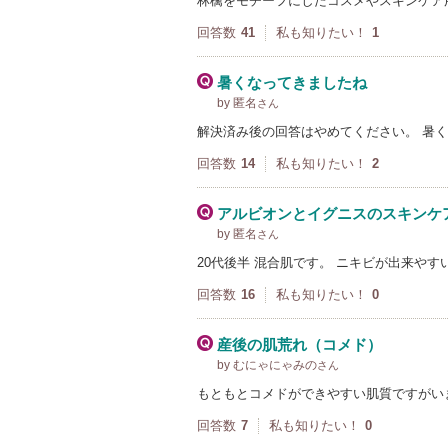
林檎をモチーフにしたコスメやスキンケア
回答数
41
私も知りたい！
1
暑くなってきましたね
by 匿名
さん
解決済み後の回答はやめてください。 暑
回答数
14
私も知りたい！
2
アルビオンとイグニスのスキンケ
by 匿名
さん
20代後半 混合肌です。 ニキビが出来や
回答数
16
私も知りたい！
0
産後の肌荒れ（コメド）
by むにゃにゃみの
さん
もともとコメドができやすい肌質ですがい
回答数
7
私も知りたい！
0