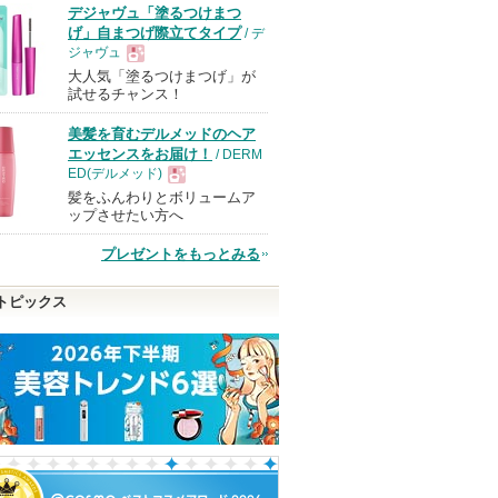
デジャヴュ「塗るつけまつ
げ」自まつげ際立てタイプ
/ デ
ジャヴュ
大人気「塗るつけまつげ」が
現
試せるチャンス！
美髪を育むデルメッドのヘア
品
エッセンスをお届け！
/ DERM
ED(デルメッド)
髪をふんわりとボリュームア
現
ップさせたい方へ
プレゼントをもっとみる
品
トピックス