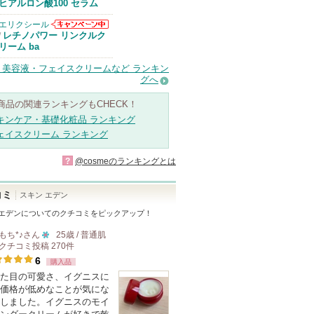
Anuaからのお
ヒアルロン酸100 セラム
知らせがありま
す
エリクシール
エリクシールか
レチノパワー リンクルク
/
らのお知らせが
リーム ba
あります
・美容液・フェイスクリームなど ランキン
グへ
商品の関連ランキングもCHECK！
キンケア・基礎化粧品 ランキング
ェイスクリーム ランキング
?
@cosmeのランキングとは
コミ
スキン エデン
 エデン
についてのクチコミをピックアップ！
もち*♪
さん
25歳 / 普通肌
クチコミ投稿
270
件
10
6
購入品
人
た目の可愛さ、イグニスに
以
価格が低めなことが気にな
上
しました。イグニスのモイ
の