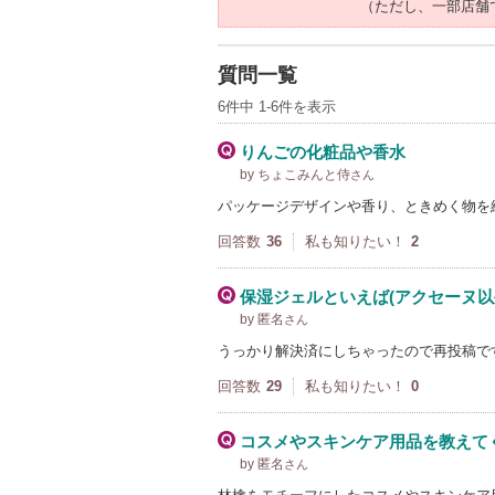
（ただし、一部店舗
質問一覧
6件中 1-6件を表示
りんごの化粧品や香水
by ちょこみんと侍
さん
パッケージデザインや香り、ときめく物を
回答数
36
私も知りたい！
2
保湿ジェルといえば(アクセーヌ以
by 匿名
さん
うっかり解決済にしちゃったので再投稿で
回答数
29
私も知りたい！
0
コスメやスキンケア用品を教えて
by 匿名
さん