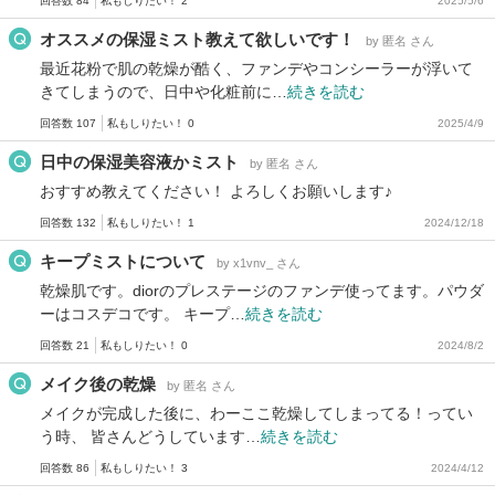
回答数 84
私もしりたい！ 2
2025/5/6
オススメの保湿ミスト教えて欲しいです！
by 匿名 さん
最近花粉で肌の乾燥が酷く、ファンデやコンシーラーが浮いて
きてしまうので、日中や化粧前に…
続きを読む
回答数 107
私もしりたい！ 0
2025/4/9
日中の保湿美容液かミスト
by 匿名 さん
おすすめ教えてください！ よろしくお願いします♪
回答数 132
私もしりたい！ 1
2024/12/18
キープミストについて
by x1vnv_ さん
乾燥肌です。diorのプレステージのファンデ使ってます。パウダ
ーはコスデコです。 キープ…
続きを読む
回答数 21
私もしりたい！ 0
2024/8/2
メイク後の乾燥
by 匿名 さん
メイクが完成した後に、わーここ乾燥してしまってる！ってい
う時、 皆さんどうしています…
続きを読む
回答数 86
私もしりたい！ 3
2024/4/12