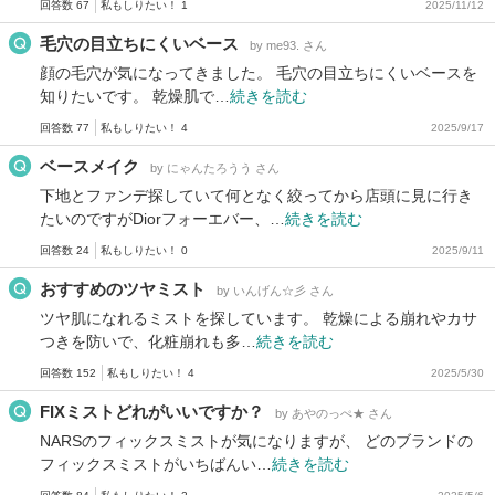
回答数 67
私もしりたい！ 1
2025/11/12
毛穴の目立ちにくいベース
by me93. さん
顔の毛穴が気になってきました。 毛穴の目立ちにくいベースを
知りたいです。 乾燥肌で…
続きを読む
回答数 77
私もしりたい！ 4
2025/9/17
ベースメイク
by にゃんたろうう さん
下地とファンデ探していて何となく絞ってから店頭に見に行き
たいのですがDiorフォーエバー、…
続きを読む
回答数 24
私もしりたい！ 0
2025/9/11
おすすめのツヤミスト
by いんげん☆彡 さん
ツヤ肌になれるミストを探しています。 乾燥による崩れやカサ
つきを防いで、化粧崩れも多…
続きを読む
回答数 152
私もしりたい！ 4
2025/5/30
FIXミストどれがいいですか？
by あやのっぺ★ さん
NARSのフィックスミストが気になりますが、 どのブランドの
フィックスミストがいちばんい…
続きを読む