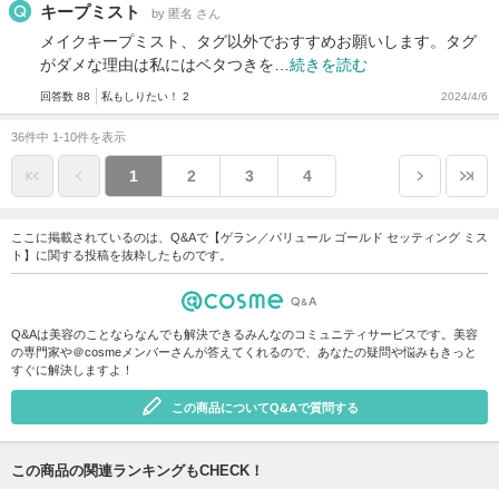
キープミスト
by 匿名 さん
メイクキープミスト、タグ以外でおすすめお願いします。タグ
がダメな理由は私にはベタつきを…
続きを読む
回答数 88
私もしりたい！ 2
2024/4/6
36件中 1-10件を表示
1
2
3
4
ここに掲載されているのは、Q&Aで【ゲラン／パリュール ゴールド セッティング ミス
ト】に関する投稿を抜粋したものです。
Q&Aは美容のことならなんでも解決できるみんなのコミュニティサービスです。美容
の専門家や＠cosmeメンバーさんが答えてくれるので、あなたの疑問や悩みもきっと
すぐに解決しますよ！
この商品についてQ&Aで質問する
この商品の関連ランキングもCHECK！