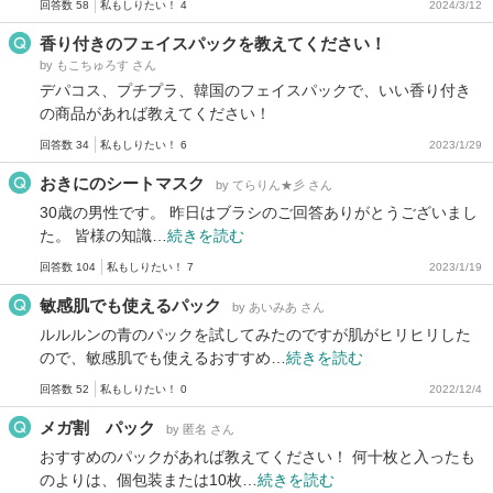
回答数 58
私もしりたい！ 4
2024/3/12
香り付きのフェイスパックを教えてください！
by もこちゅろす さん
デパコス、プチプラ、韓国のフェイスパックで、いい香り付き
の商品があれば教えてください！
回答数 34
私もしりたい！ 6
2023/1/29
おきにのシートマスク
by てらりん★彡 さん
30歳の男性です。 昨日はブラシのご回答ありがとうございまし
た。 皆様の知識…
続きを読む
回答数 104
私もしりたい！ 7
2023/1/19
敏感肌でも使えるパック
by あいみあ さん
ルルルンの青のパックを試してみたのですが肌がヒリヒリした
ので、敏感肌でも使えるおすすめ…
続きを読む
回答数 52
私もしりたい！ 0
2022/12/4
メガ割 パック
by 匿名 さん
おすすめのパックがあれば教えてください！ 何十枚と入ったも
のよりは、個包装または10枚…
続きを読む