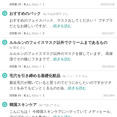
回答数 28
私もしりたい！ 1
2022/11/18
おすすめのパック
by やばみ深子 さん
おすすめのフェイスパック、マスクおしてください！ プチプラ
だとなお嬉しいですが、…
続きを読む
回答数 90
私もしりたい！ 0
2021/12/7
ルルルンのフェイスマスク以外でクリームまであるもの
by 匿名 さん
ルルルンのフェイスマスク以外のマスクを探しています。 高保
湿でその後にフタまでで…
続きを読む
回答数 76
私もしりたい！ 1
2021/8/24
毛穴を引き締める基礎化粧品
by ソン・テク さん
最近毛穴が開いていると思うのでどうにかしたいのですがクチ
コミをみてもピンとくるものがあ…
続きを読む
回答数 93
私もしりたい！ 2
2021/8/4
韓国スキンケア
by **ほに** さん
こんにちは！ 今韓国スキンケアにハマっていて メディヒール、
アビブのパックを集めい…
続きを読む