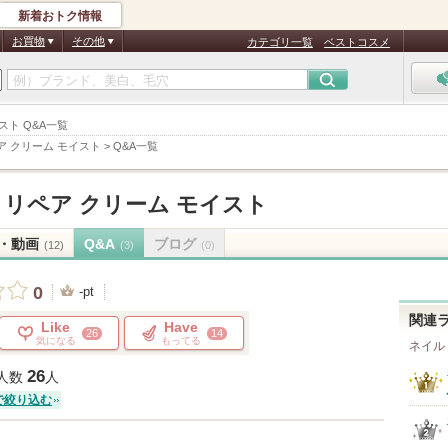
新着おトク情報
お買物
その他
カテゴリ一覧
ベストコスメ
スト Q&A一覧
ア クリーム モイスト
>
Q&A一覧
 リペア クリーム モイスト
・動画
Q&A
ブログ
(12)
(3)
(0)
0
-pt
関連
Like
Have
26
14
気になる
もってる
ネイル
26
人数
人
で絞り込む