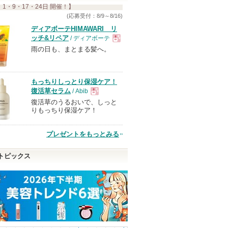
 1・9・17・24日 開催！】
す
(応募受付：8/9～8/16)
ディアボーテHIMAWARI リ
ッチ&リペア
/ ディアボーテ
雨の日も、まとまる髪へ。
現
品
もっちりしっとり保湿ケア！
復活草セラム
/ Abib
復活草のうるおいで、しっと
現
りもっちり保湿ケア！
品
プレゼントをもっとみる
トピックス