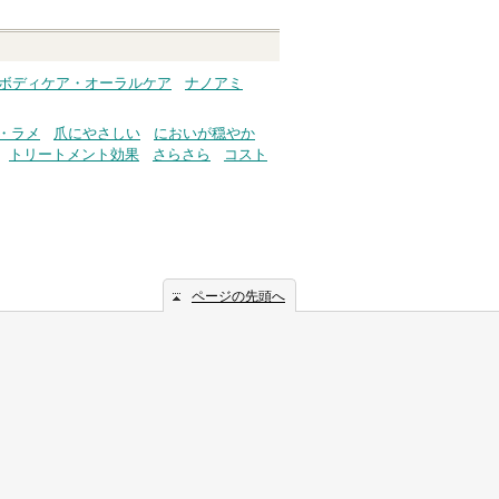
 ボディケア・オーラルケア
ナノアミ
・ラメ
爪にやさしい
においが穏やか
トリートメント効果
さらさら
コスト
ページの先頭へ