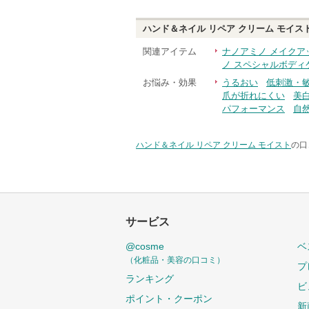
ハンド＆ネイル リペア クリーム モイス
関連アイテム
ナノアミノ メイクア
ノ スペシャルボディ
お悩み・効果
うるおい
低刺激・
爪が折れにくい
美白
パフォーマンス
自
ハンド＆ネイル リペア クリーム モイスト
の口
サービス
@cosme
ベ
（化粧品・美容の口コミ）
プ
ランキング
ビ
ポイント・クーポン
新