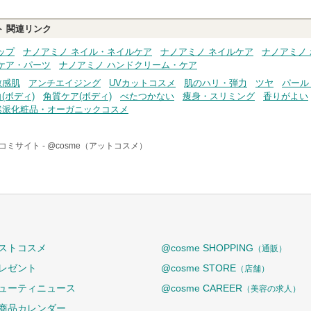
ト
関連リンク
ップ
ナノアミノ ネイル・ネイルケア
ナノアミノ ネイルケア
ナノアミノ
ケア・パーツ
ナノアミノ ハンドクリーム・ケア
敏感肌
アンチエイジング
UVカットコスメ
肌のハリ・弾力
ツヤ
パール
(ボディ)
角質ケア(ボディ)
べたつかない
痩身・スリミング
香りがよい
然派化粧品・オーガニックコスメ
コミサイト -
@cosme（アットコスメ）
ストコスメ
@cosme SHOPPING
（通販）
レゼント
@cosme STORE
（店舗）
ューティニュース
@cosme CAREER
（美容の求人）
商品カレンダー