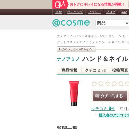
おトクにキレイになる情報が満載！
TOP
ランキング
ブランド
ブログ
Q&A
ナノアミノ / ハンド＆ネイル リペア クリーム モイ
アットコスメ
>
ナノアミノ
>
ハンド＆ネイル リペ
このブランドの情報を
ハンド＆ネイル
ナノアミノ
見る
商品情報
クチコミ
投稿写真
(8)
クチコミする
8
クチコミ
件
注目
購入者のクチコミ
質問一覧