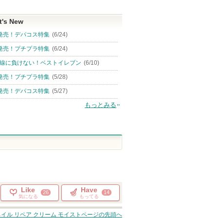
t's New
発売！デパコス特集
(6/24)
発売！プチプラ特集
(6/24)
線に負けない！ベストイレブン
(6/10)
発売！プチプラ特集
(5/28)
発売！デパコス特集
(5/27)
もっとみる
Like
Have
26
14
気になる
もってる
イル リペア クリーム モイスト
ページの先頭へ