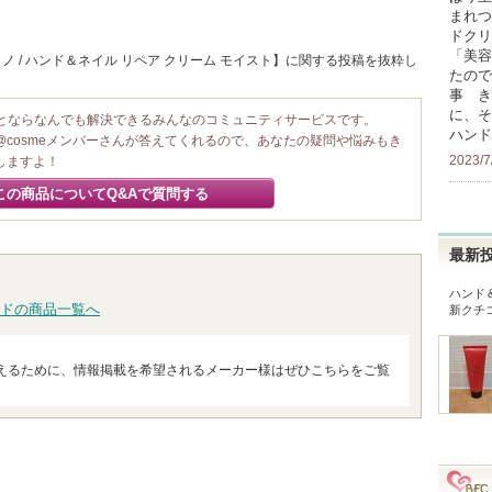
まれつ
ドクリ
「美容
 / ハンド＆ネイル リペア クリーム モイスト】に関する投稿を抜粋し
たので
事 き
に、そ
ことならなんでも解決できるみんなのコミュニティサービスです。
ハンド
@cosmeメンバーさんが答えてくれるので、あなたの疑問や悩みもき
2023/7
しますよ！
この商品についてQ&Aで質問する
最新
ハンド
ドの商品一覧へ
新クチ
えるために、情報掲載を希望されるメーカー様はぜひこちらをご覧