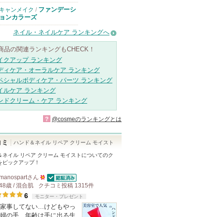
ファンデーシ
キャンメイク
/
ョンカラーズ
ネイル・ネイルケア ランキングへ
商品の関連ランキングもCHECK！
イクアップ ランキング
ディケア・オーラルケア ランキング
ペシャルボディケア・パーツ ランキング
イルケア ランキング
ンドクリーム・ケア ランキング
?
@cosmeのランキングとは
コミ
ハンド＆ネイル リペア クリーム モイスト
＆ネイル リペア クリーム モイスト
についてのク
をピックアップ！
manospart
さん
認証済
48歳 / 混合肌
クチコミ投稿
50
1315
件
6
モニター・プレゼント
人
家事してない…けどもやっ
以
婦の手 年齢は手に出る生