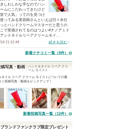
上
きしわしわな手なのでハン
の
ームにこだわってきたけど
室で人気」ってのを見つけ
メ
使ってみる美容師さんといえば日々水仕
ン
っとハンドクリームマスターだと思うの
バ
こで実感されてるのはつよい#ナノアミド
アンドネイルリペアクリームモイ…
ー
/18 21:22:49
続きを読む
に
お
新着クチコミ一覧
（8件）
気
に
ハンド＆ネイル リペア クリ
投稿写真・動画
ーム モイスト
入
＆ネイル リペア クリーム モイスト
についての最
り
コミ投稿写真・動画をピックアップ！
登
録
さ
れ
て
新着投稿写真一覧（12件）
い
ま
ブランドファンクラブ限定プレゼント