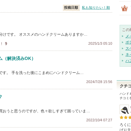
投稿日順
私も知りたい！順
この
分けです。 オススメのハンドクリームありますか…
メ
ボ
！
9
2025/1/3 05:10
ス
ネ
ム（解決済みOK）
ハ
です。 手を洗った後にこまめにハンドクリーム…
2024/7/28 15:56
クチ
ハンド
？
チコミ
買おうと思うのですが、色々欲しすぎて困っていま…
2022/10/4 07:27
ろくに
ぱり主