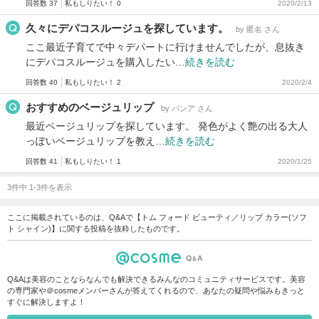
回答数 37
私もしりたい！ 0
2020/2/13
久々にデパコスルージュを探しています。
by 匿名 さん
ここ最近子育てで中々デパートに行けませんでしたが、息抜き
にデパコスルージュを購入したい…
続きを読む
回答数 40
私もしりたい！ 2
2020/2/4
おすすめのベージュリップ
by パンア さん
最近ベージュリップを探しています。 発色がよく艶の出る大人
っぽいベージュリップを教え…
続きを読む
回答数 41
私もしりたい！ 1
2020/1/25
3件中 1-3件を表示
ここに掲載されているのは、Q&Aで【トム フォード ビューティ／リップ カラー(ソフ
ト シャイン)】に関する投稿を抜粋したものです。
Q&Aは美容のことならなんでも解決できるみんなのコミュニティサービスです。美容
の専門家や＠cosmeメンバーさんが答えてくれるので、あなたの疑問や悩みもきっと
すぐに解決しますよ！