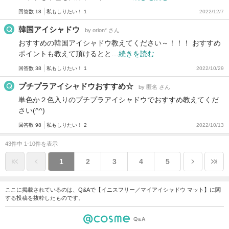
回答数 18
私もしりたい！ 1
2022/12/7
韓国アイシャドウ
by orion* さん
おすすめの韓国アイシャドウ教えてください～！！！ おすすめ
ポイントも教えて頂けるとと…
続きを読む
回答数 38
私もしりたい！ 1
2022/10/29
プチプラアイシャドウおすすめ☆
by 匿名 さん
単色か２色入りのプチプラアイシャドウでおすすめ教えてくだ
さい(^^)
回答数 98
私もしりたい！ 2
2022/10/13
43件中 1-10件を表示
1
2
3
4
5
ここに掲載されているのは、Q&Aで【イニスフリー／マイアイシャドウ マット】に関
する投稿を抜粋したものです。