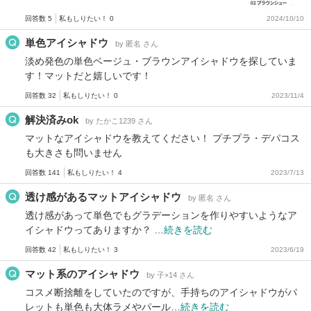
回答数 5
私もしりたい！ 0
2024/10/10
単色アイシャドウ
by 匿名 さん
淡め発色の単色ベージュ・ブラウンアイシャドウを探していま
す！マットだと嬉しいです！
回答数 32
私もしりたい！ 0
2023/11/4
解決済みok
by たかこ1239 さん
マットなアイシャドウを教えてください！ プチプラ・デパコス
も大きさも問いません
回答数 141
私もしりたい！ 4
2023/7/13
透け感があるマットアイシャドウ
by 匿名 さん
透け感があって単色でもグラデーションを作りやすいようなア
イシャドウってありますか？ …
続きを読む
回答数 42
私もしりたい！ 3
2023/6/19
マット系のアイシャドウ
by 子×14 さん
コスメ断捨離をしていたのですが、手持ちのアイシャドウがパ
レットも単色も大体ラメやパール…
続きを読む