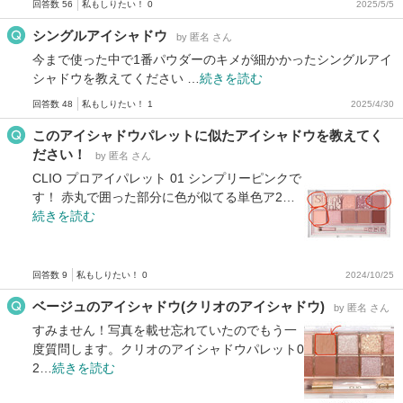
回答数 56
私もしりたい！ 0
2025/5/5
シングルアイシャドウ
by 匿名 さん
今まで使った中で1番パウダーのキメが細かかったシングルアイ
シャドウを教えてください …
続きを読む
回答数 48
私もしりたい！ 1
2025/4/30
このアイシャドウパレットに似たアイシャドウを教えてく
ださい！
by 匿名 さん
CLIO プロアイパレット 01 シンプリーピンクで
す！ 赤丸で囲った部分に色が似てる単色ア2…
続きを読む
回答数 9
私もしりたい！ 0
2024/10/25
ベージュのアイシャドウ(クリオのアイシャドウ)
by 匿名 さん
すみません！写真を載せ忘れていたのでもう一
度質問します。クリオのアイシャドウパレット0
2…
続きを読む