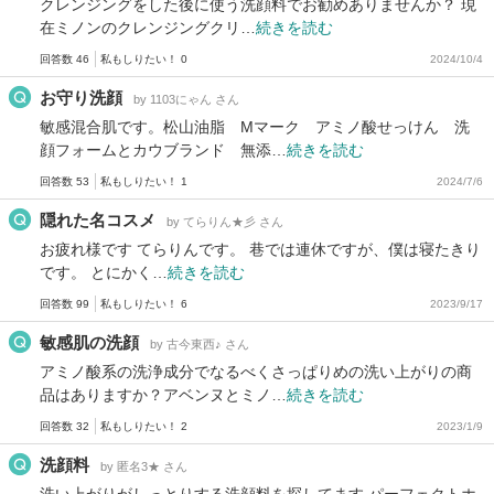
クレンジングをした後に使う洗顔料でお勧めありませんか？ 現
在ミノンのクレンジングクリ…
続きを読む
回答数 46
私もしりたい！ 0
2024/10/4
お守り洗顔
by 1103にゃん さん
敏感混合肌です。松山油脂 Mマーク アミノ酸せっけん 洗
顔フォームとカウブランド 無添…
続きを読む
回答数 53
私もしりたい！ 1
2024/7/6
隠れた名コスメ
by てらりん★彡 さん
お疲れ様です てらりんです。 巷では連休ですが、僕は寝たきり
です。 とにかく…
続きを読む
回答数 99
私もしりたい！ 6
2023/9/17
敏感肌の洗顔
by 古今東西♪ さん
アミノ酸系の洗浄成分でなるべくさっぱりめの洗い上がりの商
品はありますか？アベンヌとミノ…
続きを読む
回答数 32
私もしりたい！ 2
2023/1/9
洗顔料
by 匿名3★ さん
洗い上がりがしっとりする洗顔料を探してます パーフェクトホ