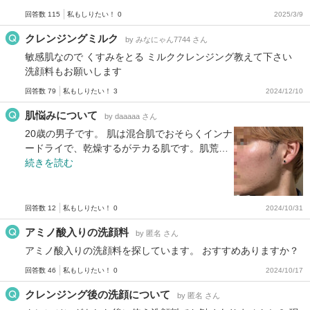
回答数 115
私もしりたい！ 0
2025/3/9
クレンジングミルク
by みなにゃん7744 さん
敏感肌なので くすみをとる ミルククレンジング教えて下さい
洗顔料もお願いします
回答数 79
私もしりたい！ 3
2024/12/10
肌悩みについて
by daaaaa さん
20歳の男子です。 肌は混合肌でおそらくインナ
ードライで、乾燥するがテカる肌です。肌荒…
続きを読む
回答数 12
私もしりたい！ 0
2024/10/31
アミノ酸入りの洗顔料
by 匿名 さん
アミノ酸入りの洗顔料を探しています。 おすすめありますか？
回答数 46
私もしりたい！ 0
2024/10/17
クレンジング後の洗顔について
by 匿名 さん