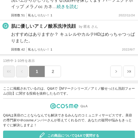
イップ メラノcc カネ…
続きを読む
回答数 51
私もしりたい！ 1
2022/11/24
肌に優しいアミノ酸系洗浄洗顔
by 匿名 さん
おすすめはありますか？ キュレルやカルテHDはめっちゃつっぱ
りました。
回答数 42
私もしりたい！ 1
2022/6/7
13件中 1-10件を表示
1
2
ここに掲載されているのは、Q&Aで【Mマークシリーズ／アミノ酸せっけん洗顔フォー
ム(旧)】に関する投稿を抜粋したものです。
Q&Aは美容のことならなんでも解決できるみんなのコミュニティサービスです。美容
の専門家や＠cosmeメンバーさんが答えてくれるので、あなたの疑問や悩みもきっと
すぐに解決しますよ！
この商品についてQ&Aで質問する