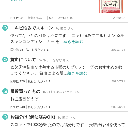
回答数 281
新着回答あり
私もしりたい！ 10
2026/8/2
ニキビ悩みでスキコン
by 匿名 さん
使ってないとの回答は不要です。 ニキビ悩みでアルビオン 薬用
スキンコンディショナー を…
続きを読む
回答数 28
私もしりたい！ 1
2026/7/24
貧血について
by ちょこななな さん
鉄欠乏性貧血が改善する市販のサプリメント等のおすすめを教
えてください。 貧血による肌…
続きを読む
回答数 150
私もしりたい！ 4
2026/7/21
最近買ったもの
by はむじゅんぴーる さん
お披露目どうぞ
回答数 248
私もしりたい！ 4
2026/6/21
お福分け (解決済みOK)
by 匿名 さん
スロットで100Cが出たのでお福分けです！ 美容液は何を使って