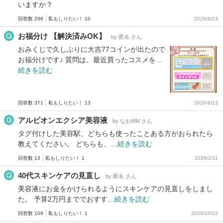
いますか？
回答数 296
私もしりたい！ 10
2026/6/13
お福分け 【解決済みOK】
by 匿名 さん
おみくじで久しぶりに大吉77コインが出たので
お福分けです♪ 質問は、最近買ったコスメを…
続きを読む
回答数 371
私もしりたい！ 13
2026/6/13
アルビオンエクシア美容液
by なおMM さん
タグ付けした美容駅、どちらも使ったことある方がおられたら
教えてください。 どちらも、…
続きを読む
回答数 13
私もしりたい！ 1
2026/2/11
40代スキンケアの見直し
by 匿名 さん
美容液にお金をかけられるようにスキンケアの見直しをしまし
た。 予算2万円まででおすす…
続きを読む
回答数 109
私もしりたい！ 1
2025/10/22