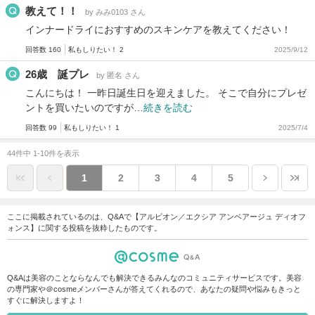
教えて！！
by みみ0103 さん
インナードライにおすすめのスキンケアを教えてください！
回答数 160
私もしりたい！ 2
2025/9/12
26歳 誕プレ
by 匿名 さん
こんにちは！ 一昨日誕生日を迎えました。 そこで自分にプレゼ
ントを買いたいのですが…
続きを読む
回答数 99
私もしりたい！ 1
2025/7/4
44件中 1-10件を表示
1
2
3
4
5
ここに掲載されているのは、Q&Aで【アルビオン／エクシア アンベアージュ ディオフ
ォンス】に関する投稿を抜粋したものです。
Q&Aは美容のことならなんでも解決できるみんなのコミュニティサービスです。美容
の専門家や＠cosmeメンバーさんが答えてくれるので、あなたの疑問や悩みもきっと
すぐに解決しますよ！