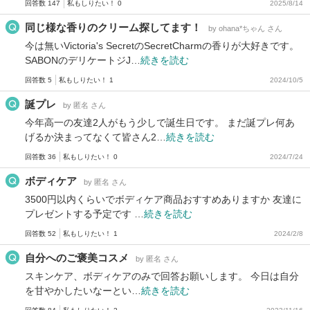
回答数 147
私もしりたい！ 0
2025/8/14
同じ様な香りのクリーム探してます！
by ohana*ちゃん さん
今は無いVictoria's SecretのSecretCharmの香りが大好きです。
SABONのデリケートジJ…
続きを読む
回答数 5
私もしりたい！ 1
2024/10/5
誕プレ
by 匿名 さん
今年高一の友達2人がもう少しで誕生日です。 まだ誕プレ何あ
げるか決まってなくて皆さん2…
続きを読む
回答数 36
私もしりたい！ 0
2024/7/24
ボディケア
by 匿名 さん
3500円以内くらいでボディケア商品おすすめありますか 友達に
プレゼントする予定です …
続きを読む
回答数 52
私もしりたい！ 1
2024/2/8
自分へのご褒美コスメ
by 匿名 さん
スキンケア、ボディケアのみで回答お願いします。 今日は自分
を甘やかしたいなーとい…
続きを読む