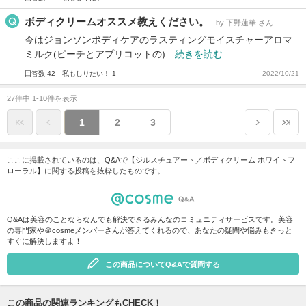
ボディクリームオススメ教えください。
by 下野蓮華 さん
今はジョンソンボディケアのラスティングモイスチャーアロマ
ミルク(ピーチとアプリコットの)…
続きを読む
回答数 42
私もしりたい！ 1
2022/10/21
27件中 1-10件を表示
1
2
3
ここに掲載されているのは、Q&Aで【ジルスチュアート／ボディクリーム ホワイトフ
ローラル】に関する投稿を抜粋したものです。
Q&Aは美容のことならなんでも解決できるみんなのコミュニティサービスです。美容
の専門家や＠cosmeメンバーさんが答えてくれるので、あなたの疑問や悩みもきっと
すぐに解決しますよ！
この商品についてQ&Aで質問する
この商品の関連ランキングもCHECK！