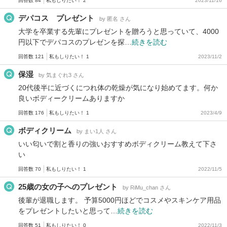
回答数 84
私もしりたい！ 2
2023/11/16
デパコス プレゼント
by 匿名 さん
大学を卒業する先輩にプレゼントを贈ろうと思っていて、4000
円以下でデパコスのプレゼンを探…
続きを読む
回答数 121
私もしりたい！ 1
2023/11/2
保湿
by 気まぐれ3 さん
20代後半に近づくにつれ体の乾燥が気になり始めてます。何か
良いボディークリームありますか
回答数 176
私もしりたい！ 1
2023/4/9
ボディクリーム
by まい1人 さん
いい匂いで割と香りの強いおすすめボディクリーム教えて下さ
い
回答数 70
私もしりたい！ 1
2022/11/5
25歳の女の子へのプレゼント
by RiMu_chan さん
後輩が退職します。 予算5000円ほどでコスメやスキンケア用品
をプレゼントしたいと思って…
続きを読む
回答数 51
私もしりたい！ 0
2022/11/3