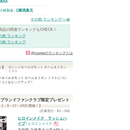
MAX
1滴消臭元
小林製薬
/
その他 ランキングへ
商品の関連ランキングもCHECK！
の他 ランキング
の他 ランキング
?
@cosmeのランキングとは
コミ
オレンジ＆ベルガモット ホーム＆リネン
ミスト
ジ＆ベルガモット ホーム＆リネン ミスト
につい
チコミをピックアップ！
ブランドファンクラブ限定プレゼント
 1・9・17・24日 開催！】
(応募受付：8/1～8/8)
ヒロインメイク ラッシュハ
イプ
/ ヒロインメイク
主役級 立体美まつ毛が叶う ハ