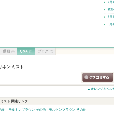
7月
紫外
6月
6月
・動画
Q&A
ブログ
(0)
(1)
(0)
リネン ミスト
クチコミする
オレンジ＆ベルガ
 ミスト
関連リンク
の他
モルトンブラウン その他
モルトンブラウン その他