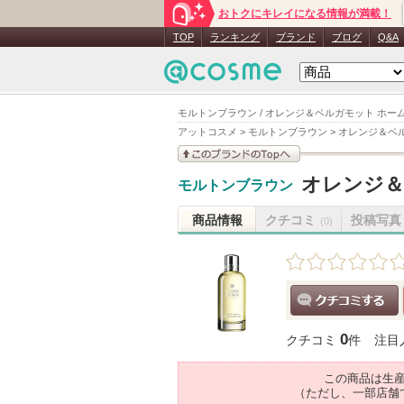
おトクにキレイになる情報が満載！
TOP
ランキング
ブランド
ブログ
Q&A
モルトンブラウン / オレンジ＆ベルガモット ホーム
アットコスメ
>
モルトンブラウン
>
オレンジ＆ベル
このブランドの情報を
オレンジ＆
モルトンブラウン
見る
商品情報
クチコミ
投稿写真
(0)
クチコミする
0
クチコミ
件
注目
この商品は生
（ただし、一部店舗