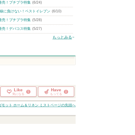
発売！プチプラ特集
(6/24)
線に負けない！ベストイレブン
(6/10)
発売！プチプラ特集
(5/28)
発売！デパコス特集
(5/27)
もっとみる
Like
Have
5
0
気になる
もってる
モット ホーム＆リネン ミスト
ページの先頭へ