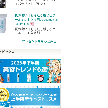
現
イパーリフトブラシ！
品
夏の暑い日も冷たく感じるク
ールミント入浴剤
/ epsomsalt s
ea crystals
夏の暑い日も冷たく感じるク
現
ールミント入浴剤
プレゼントをもっとみる
品
トピックス