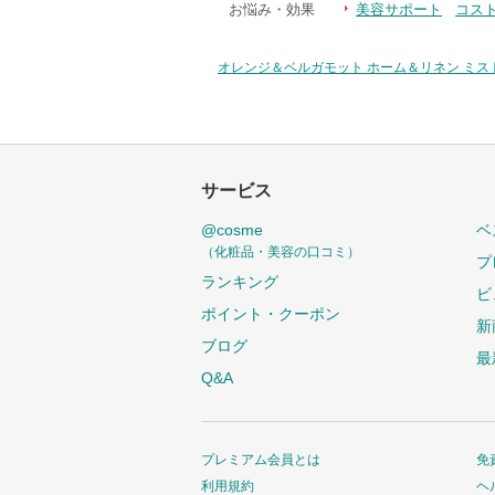
お悩み・効果
美容サポート
コス
オレンジ＆ベルガモット ホーム＆リネン ミス
サービス
@cosme
ベ
（化粧品・美容の口コミ）
プ
ランキング
ビ
ポイント・クーポン
新
ブログ
最
Q&A
プレミアム会員とは
免
利用規約
ヘ