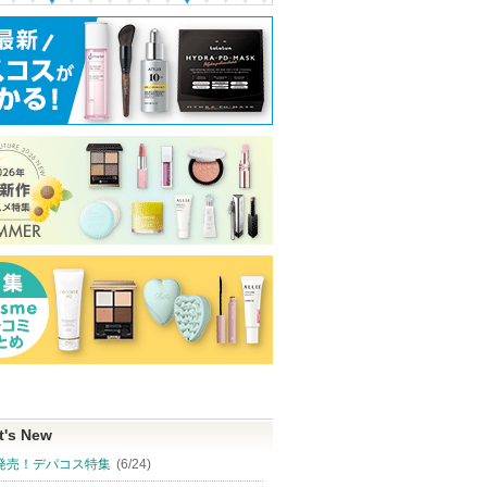
t's New
発売！デパコス特集
(6/24)