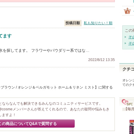
投稿日順
私も知りたい！順
この
てます
そ
そ
水を探してます。 フラワーやパウダリー系ではな…
2022/8/12 13:35
クチ
オレン
てのク
ブラウン / オレンジ＆ベルガモット ホーム＆リネン ミスト】に関する
ことならなんでも解決できるみんなのコミュニティサービスです。
【毎月
@cosmeメンバーさんが答えてくれるので、あなたの疑問や悩みもき
しますよ！
この商品についてQ&Aで質問する