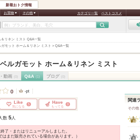
新着おトク情報
お買物
その他
カテゴリ一覧
ベストコスメ
＆リネン ミスト Q&A一覧
ガモット ホーム＆リネン ミスト
>
Q&A一覧
ベルガモット ホーム＆リネン ミスト
・動画
Q&A
ブログ
(0)
(1)
(0)
0
-pt
関連
Like
Have
5
0
気になる
もってる
その他
5
人数
人
産終了・またはリニューアルしました。
ではまだ販売されている場合があります。）