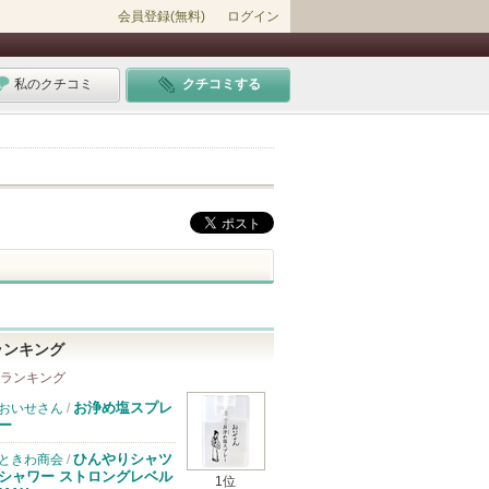
会員登録(無料)
ログイン
私のクチコミ
クチコミする
ランキング
 ランキング
お浄め塩スプレ
おいせさん
/
ー
ひんやりシャツ
ときわ商会
/
シャワー ストロングレベル
1位