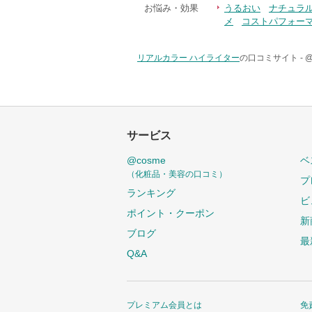
お悩み・効果
うるおい
ナチュラ
メ
コストパフォー
リアルカラー ハイライター
の口コミサイト -
サービス
@cosme
ベ
（化粧品・美容の口コミ）
プ
ランキング
ビ
ポイント・クーポン
新
ブログ
最
Q&A
プレミアム会員とは
免