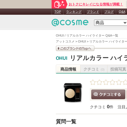
おトクにキレイになる情報が満載！
TOP
ランキング
ブランド
ブログ
Q&A
OHUI / リアルカラー ハイライター Q&A一覧
アットコスメ
>
OHUI
>
リアルカラー ハイライタ
このブランドの情報を
リアルカラー ハイ
OHUI
見る
商品情報
クチコミ
投稿写真
(0)
クチコミする
0
クチコミ
件
注目
質問一覧