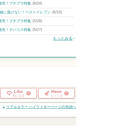
発売！プチプラ特集
(6/24)
線に負けない！ベストイレブン
(6/10)
発売！プチプラ特集
(5/28)
発売！デパコス特集
(5/27)
もっとみる
Like
Have
0
0
気になる
もってる
リアルカラー ハイライター
ページの先頭へ