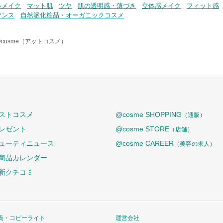
ルメイク
マット肌
ツヤ
肌の透明感・薄づき
立体感メイク
フィット感
マンス
自然派化粧品・オーガニックコスメ
@cosme（アットコスメ）
ストコスメ
@cosme SHOPPING
（通販）
レゼント
@cosme STORE
（店舗）
ューティニュース
@cosme CAREER
（美容の求人）
商品カレンダー
新クチコミ
責・コピーライト
運営会社