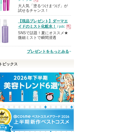
大人気「塗るつけまつげ」が
現
試せるチャンス！
【現品プレゼント】ダーマエ
品
イドのミスト化粧水！
/ pdc
SNSで話題！夏にオススメ★
現
微細ミストで瞬間浸透
品
プレゼントをもっとみる
トピックス