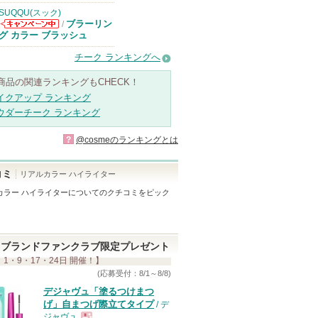
SUQQU(スック)
ブラーリン
/
SUQQU(スッ
グ カラー ブラッシュ
ク)からのお知
らせがあります
チーク ランキングへ
商品の関連ランキングもCHECK！
イクアップ ランキング
ウダーチーク ランキング
?
@cosmeのランキングとは
コミ
リアルカラー ハイライター
カラー ハイライター
についてのクチコミをピック
！
ブランドファンクラブ限定プレゼント
 1・9・17・24日 開催！】
(応募受付：8/1～8/8)
デジャヴュ「塗るつけまつ
げ」自まつげ際立てタイプ
/ デ
ジャヴュ