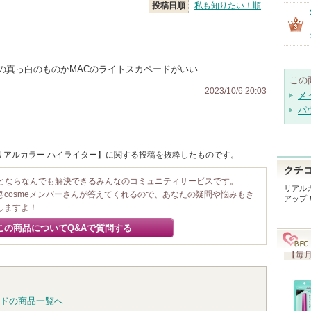
投稿日順
私も知りたい！順
aの真っ白のものかMACのライトスカペードがいい…
この
2023/10/6 20:03
メ
パ
/ リアルカラー ハイライター】に関する投稿を抜粋したものです。
クチ
ことならなんでも解決できるみんなのコミュニティサービスです。
リアル
@cosmeメンバーさんが答えてくれるので、あなたの疑問や悩みもき
アップ
しますよ！
この商品についてQ&Aで質問する
【毎月
ドの商品一覧へ