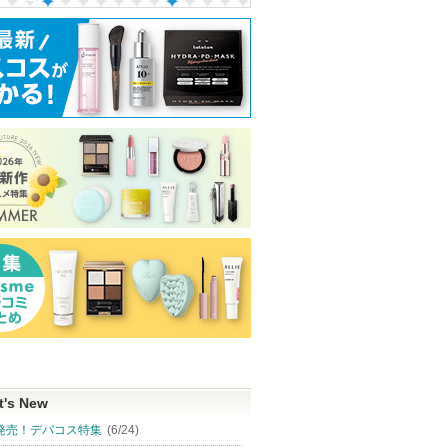
t's New
発売！デパコス特集
(6/24)