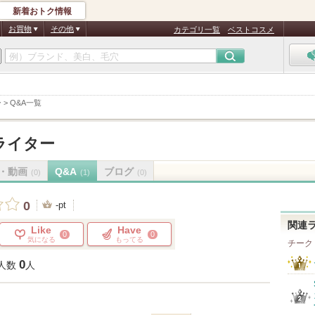
新着おトク情報
お買物
その他
カテゴリ一覧
ベストコスメ
ー
>
Q&A一覧
ライター
・動画
Q&A
ブログ
(0)
(1)
(0)
0
-pt
関連
Like
Have
0
0
気になる
もってる
チーク
0
人数
人