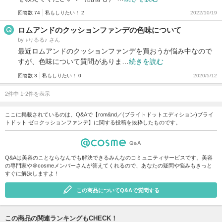
回答数 74
私もしりたい！ 2
2022/10/19
ロムアンドのクッションファンデの色味について
by ♪りるる♪ さん
最近ロムアンドのクッションファンデを買おうか悩み中なので
すが、色味について質問がありま…
続きを読む
回答数 3
私もしりたい！ 0
2020/5/12
2件中 1-2件を表示
ここに掲載されているのは、Q&Aで【rom&nd／(ブライトドットエディション)ブライ
トドット ゼロクッションファンデ】に関する投稿を抜粋したものです。
Q&Aは美容のことならなんでも解決できるみんなのコミュニティサービスです。美容
の専門家や＠cosmeメンバーさんが答えてくれるので、あなたの疑問や悩みもきっと
すぐに解決しますよ！
この商品についてQ&Aで質問する
この商品の関連ランキングもCHECK！