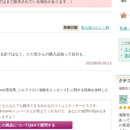
ではまだ販売されている場合があります。）
投稿日順
私も知りたい！順
乳液
この
ス
する訳ではなく、ただ皆さんの購入品知って自分も…
美
2023/8/30 09:13
クチ
滋陰生
soo(雪花秀, ソルファス) / 滋陰生エッセンス】に関する投稿を抜粋した
ことならなんでも解決できるみんなのコミュニティサービスです。
@cosmeメンバーさんが答えてくれるので、あなたの疑問や悩みもき
滋陰生
しますよ！
あって
の美容
この商品についてQ&Aで質問する