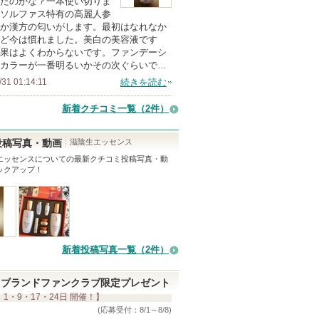
たのかな？一本使い切りま
ソルファス特有の高麗人参
メ
か漢方の匂いがします。最初はなれなか
ン
ど今は慣れました。美白の美容液です
バ
果はよくわからないです。ファンデーシ
カラーが一番明るいかその次ぐらいで…
ー
/31 01:14:11
続きを読む
に
お
新着クチコミ一覧
（2件）
気
に
滋陰生エッセンス
投稿写真・動画
入
エッセンス
についての最新クチコミ投稿写真・動
ックアップ！
り
登
録
さ
れ
新着投稿写真一覧（2件）
て
い
ブランドファンクラブ限定プレゼント
ま
 1・9・17・24日 開催！】
す
(応募受付：8/1～8/8)