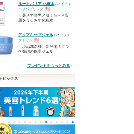
ルートバリア 化粧水
/ ネイチャ
ーリパブリック
＼暑さで限界／肌土台＝角質
現
層をうるおす化粧水
品
アクアキープジェル
/ パーフェ
クトワン
【現品20名様】新登場！クラ
現
ゲ発想の保水ジェル
品
プレゼントをもっとみる
トピックス