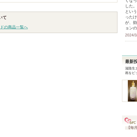
くなっ
した。
という
ったけ
ついて
が、効
ドの商品一覧へ
ョンの
2024/3
最新
滋陰生
画をピ
【毎月