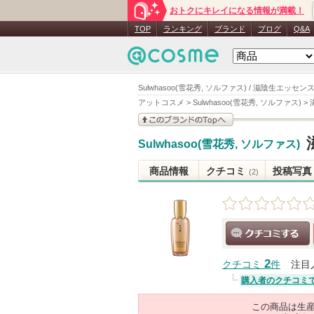
おトクにキレイになる情報が満載！
TOP
ランキング
ブランド
ブログ
Q&A
Sulwhasoo(雪花秀, ソルファス) / 滋陰生エッセン
アットコスメ
>
Sulwhasoo(雪花秀, ソルファス)
>
このブランドの情報を
Sulwhasoo(雪花秀, ソルファス)
見る
商品情報
クチコミ
投稿写真
(2)
クチコミする
2
クチコミ
件
注目
購入者のクチコミ
この商品は生