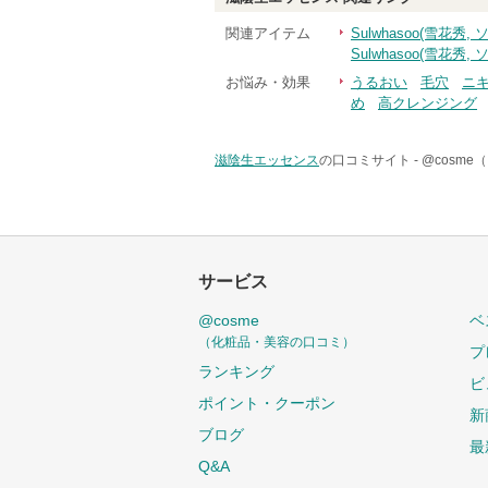
関連アイテム
Sulwhasoo(雪花
Sulwhasoo(雪花秀
お悩み・効果
うるおい
毛穴
ニ
め
高クレンジング
滋陰生エッセンス
の口コミサイト -
@cosm
サービス
@cosme
ベ
（化粧品・美容の口コミ）
プ
ランキング
ビ
ポイント・クーポン
新
ブログ
最
Q&A