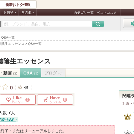
新着おトク情報
お買物
その他
カテゴリ一覧
ベストコスメ
ス Q&A一覧
滋陰生エッセンス
>
Q&A一覧
滋陰生エッセンス
・動画
Q&A
ブログ
(2)
(1)
(0)
0
-pt
関連
Like
Have
7
5
気になる
もってる
乳液・
7
人数
人
で絞り込む
産終了・またはリニューアルしました。