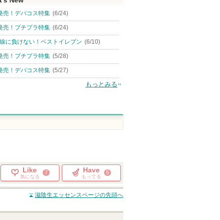
t's New
発売！デパコス特集
(6/24)
発売！プチプラ特集
(6/24)
線に負けない！ベストイレブン
(6/10)
発売！プチプラ特集
(5/28)
発売！デパコス特集
(5/27)
もっとみる
Like
Have
7
5
気になる
もってる
滋陰生エッセンス
ページの先頭へ