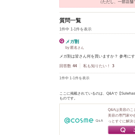
（ただし、一部店舗
質問一覧
1件中 1-1件を表示
メガ割
by 匿名
さん
メガ割は皆さん何を買いますか？ 参考に
回答数
44
私も知りたい！
3
1件中 1-1件を表示
ここに掲載されているのは、Q&Aで【Sulwha
ものです。
Q&Aは美容の
美容の専門家や
っとすぐに解決