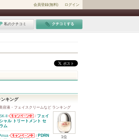
会員登録(無料)
ログイン
私のクチコミ
クチコミする
ランキング
美容液・フェイスクリームなど ランキング
フェイ
SK-II
/
SK-IIからのお
シャル トリートメント セ
知らせがありま
ラム
す
PDRN
Anua
/
1位