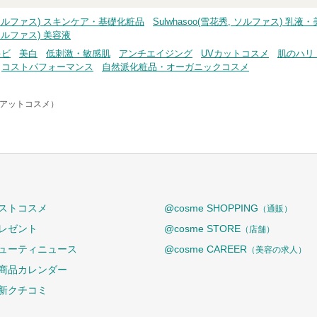
秀, ソルファス) スキンケア・基礎化粧品
Sulwhasoo(雪花秀, ソルファス) 
, ソルファス) 美容液
キビ
美白
低刺激・敏感肌
アンチエイジング
UVカットコスメ
肌のハリ
コストパフォーマンス
自然派化粧品・オーガニックコスメ
e（アットコスメ）
ストコスメ
@cosme SHOPPING
（通販）
レゼント
@cosme STORE
（店舗）
ューティニュース
@cosme CAREER
（美容の求人）
商品カレンダー
新クチコミ