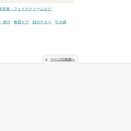
乳液・美容液・フェイスクリームなど
・弾力
角質ケア
顔のテカリ
引き締
ページの先頭へ