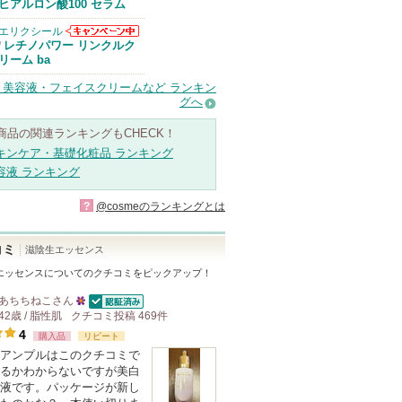
Anuaからのお
ヒアルロン酸100 セラム
知らせがありま
す
エリクシール
エリクシールか
レチノパワー リンクルク
/
らのお知らせが
リーム ba
あります
・美容液・フェイスクリームなど ランキン
グへ
商品の関連ランキングもCHECK！
キンケア・基礎化粧品 ランキング
容液 ランキング
?
@cosmeのランキングとは
コミ
滋陰生エッセンス
エッセンス
についてのクチコミをピックアップ！
あちちねこ
さん
認証済
42歳 / 脂性肌
クチコミ投稿
25
469
件
4
購入品
人
リピート
アンプルはこのクチコミで
以
るかわからないですが美白
上
液です。パッケージが新し
の