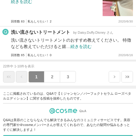
続きを読む
回答数 83
私もしりたい！ 2
2020/6/30
洗い流さないトリートメント
by Daisy.Duffy.Disney さん
洗い流さないトリートメントのおすすめ教えてください。 特徴
なども教えていただけると嬉…
続きを読む
回答数 65
私もしりたい！ 0
2020/6/16
22件中 1-10件を表示
1
2
3
ここに掲載されているのは、Q&Aで【ミジャンセン／パーフェクトセラム ローズペタ
ルエディション】に関する投稿を抜粋したものです。
Q&Aは美容のことならなんでも解決できるみんなのコミュニティサービスです。美容
の専門家や＠cosmeメンバーさんが答えてくれるので、あなたの疑問や悩みもきっと
すぐに解決しますよ！