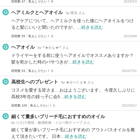
回答数 47
私もしりたい！ 0
2025/3/3
ヘアミルクとヘアオイル
by 匿名 さん
ヘアケアについて、ヘアミルクを使った後にヘアオイルをつけ
ると髪にいいと聞いたのですが、…
続きを読む
回答数 55
私もしりたい！ 2
2022/8/9
ヘアオイル
by **★れな★** さん
ドライヤーをする前に使うヘアオイルでオススメありますか？
髪を乾かした時のパサつきが…
続きを読む
回答数 53
私もしりたい！ 1
2022/7/31
高校生へのプレゼント
by ★みーたま★ さん
コスメを愛する皆さま、おはようございます。 今度久しぶりに
高校3年生の姪っ子に会5…
続きを読む
回答数 105
私もしりたい！ 1
2022/6/17
細くて量多いブリーチ毛におすすめのオイル
by りさ(小麦肌・敏感乾燥・イエベ秋ディープ さん
細くて量が多いブリーチ毛におすすめの アウトバスオイルを教
えて頂きたいです。 日本…
続きを読む