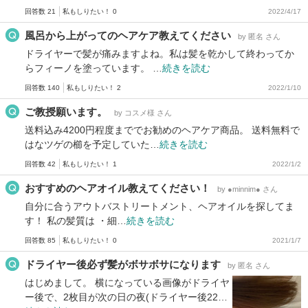
回答数 21
私もしりたい！ 0
2022/4/17
風呂から上がってのヘアケア教えてください
by 匿名 さん
ドライヤーで髪が痛みますよね。私は髪を乾かして終わってか
らフィーノを塗っています。 …
続きを読む
回答数 140
私もしりたい！ 2
2022/1/10
ご教授願います。
by コスメ様 さん
送料込み4200円程度まででお勧めのヘアケア商品。 送料無料で
はなツゲの櫛を予定していた…
続きを読む
回答数 42
私もしりたい！ 1
2022/1/2
おすすめのヘアオイル教えてください！
by ●minnim● さん
自分に合うアウトバストリートメント、ヘアオイルを探してま
す！ 私の髪質は ・細…
続きを読む
回答数 85
私もしりたい！ 0
2021/1/7
ドライヤー後必ず髪がボサボサになります
by 匿名 さん
はじめまして。 横になっている画像がドライヤ
ー後で、2枚目が次の日の夜(ドライヤー後22…