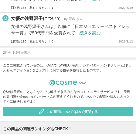
回答数 146
私もしりたい！ 1
2023/6/19
女優の浅野温子について
by 匿名 さん
女優の浅野温子さんは、以前に「日本ジュエリーベストドレッ
サー賞」で50代部門を受賞されて…
続きを読む
回答数 139
私もしりたい！ 0
2023/3/12
2件中 1-2件を表示
ここに掲載されているのは、Q&Aで【A'PIEU(海外)／シアバター ハンドクリーム(ドラ
えもんエディション)[ピュア]】に関する投稿を抜粋したものです。
Q&Aは美容のことならなんでも解決できるみんなのコミュニティサービスです。美容
の専門家や＠cosmeメンバーさんが答えてくれるので、あなたの疑問や悩みもきっと
すぐに解決しますよ！
この商品についてQ&Aで質問する
この商品の関連ランキングもCHECK！