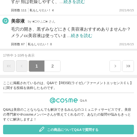
すが 頬は乾燥しやすく、…
続きを読む
回答数 111
私もしりたい！ 4
2021/6/15
美容液
by ■□やふ□■ さん
毛穴の開き、黒ずみなどにきく美容液おすすめありませんか？
メラノcc美容液は使っていま…
続きを読む
回答数 67
私もしりたい！ 0
2021/6/15
17件中 1-10件を表示
1
2
ここに掲載されているのは、Q&Aで【REISE(ライゼ)／ファーメントエッセンスＣＬ】
に関する投稿を抜粋したものです。
Q&Aは美容のことならなんでも解決できるみんなのコミュニティサービスです。美容
の専門家や＠cosmeメンバーさんが答えてくれるので、あなたの疑問や悩みもきっと
すぐに解決しますよ！
この商品についてQ&Aで質問する