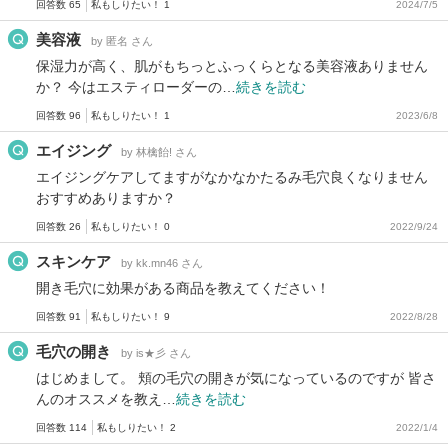
回答数 65
私もしりたい！ 1
2024/7/5
美容液
by 匿名 さん
保湿力が高く、肌がもちっとふっくらとなる美容液ありません
か？ 今はエスティローダーの…
続きを読む
回答数 96
私もしりたい！ 1
2023/6/8
エイジング
by 林檎飴! さん
エイジングケアしてますがなかなかたるみ毛穴良くなりません
おすすめありますか？
回答数 26
私もしりたい！ 0
2022/9/24
スキンケア
by kk.mn46 さん
開き毛穴に効果がある商品を教えてください！
回答数 91
私もしりたい！ 9
2022/8/28
毛穴の開き
by is★彡 さん
はじめまして。 頬の毛穴の開きが気になっているのですが 皆さ
んのオススメを教え…
続きを読む
回答数 114
私もしりたい！ 2
2022/1/4