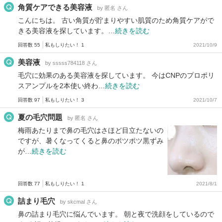
角質ケアできる美容液
by 匿名 さん
こんにちは。 古い角質が貯まりやすい肌質のため角質ケアがで
きる美容液を探しています。…
続きを読む
回答数 55
私もしりたい！ 1
2021/10/9
美容液
by sssss784118 さん
毛穴に効果のある美容液を探しています。 今はCNPのプロポリ
スアンプルを2本使い終わ…
続きを読む
回答数 97
私もしりたい！ 3
2021/10/7
夏の毛穴問題
by 匿名 さん
梅雨あたりまで鼻の毛穴はさほど目立たないの
ですが、暑くなってくると鼻のポツポツ黒ずみ
が…
続きを読む
回答数 77
私もしりたい！ 1
2021/8/1
詰まり毛穴
by skcmal さん
鼻の詰まり毛穴に悩んでいます。 朝と夜で洗顔をしているので