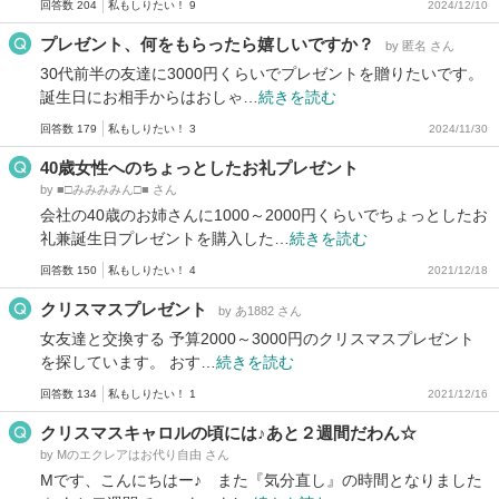
回答数 204
私もしりたい！ 9
2024/12/10
プレゼント、何をもらったら嬉しいですか？
by 匿名 さん
30代前半の友達に3000円くらいでプレゼントを贈りたいです。
誕生日にお相手からはおしゃ…
続きを読む
回答数 179
私もしりたい！ 3
2024/11/30
40歳女性へのちょっとしたお礼プレゼント
by ■□みみみみん□■ さん
会社の40歳のお姉さんに1000～2000円くらいでちょっとしたお
礼兼誕生日プレゼントを購入した…
続きを読む
回答数 150
私もしりたい！ 4
2021/12/18
クリスマスプレゼント
by あ1882 さん
女友達と交換する 予算2000～3000円のクリスマスプレゼント
を探しています。 おす…
続きを読む
回答数 134
私もしりたい！ 1
2021/12/16
クリスマスキャロルの頃には♪あと２週間だわん☆
by Mのエクレアはお代り自由 さん
Mです、こんにちはー♪ また『気分直し』の時間となりました