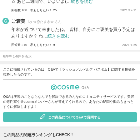
☆ あと二週間で、いよいよ(…
続きを読む
回答数 188
私もしりたい！ 25
2021/12/11
ご褒美
by ☆@たまき☆ さん
年末が近づいて来ましたね。 皆様、自分にご褒美を買う予定は
ありますか？ わ…
続きを読む
回答数 210
私もしりたい！ 9
2021/11/5
6件中 1-6件を表示
ここに掲載されているのは、Q&Aで【ラッシュ／ルドルフ バスボム】に関する投稿を
抜粋したものです。
Q&Aは美容のことならなんでも解決できるみんなのコミュニティサービスです。美容
の専門家や＠cosmeメンバーさんが答えてくれるので、あなたの疑問や悩みもきっと
すぐに解決しますよ！
この商品についてQ&Aで質問する
この商品の関連ランキングもCHECK！