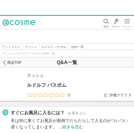
@cosme
アットコスメ
ラッシュ
ルドルフ バスボム
Q&A一覧
ラッシュ / ルドルフ バスボム Q&A一覧
Q&A一覧
商品TOP
ラッシュ
ルドルフ バスボム
0
評価グラフ
すぐにお風呂に入るには？
by 匿名 さん
冬は特に寒くてお風呂が面倒でだらだらして入るのがついつい
遅くなってしまいます。 …
続きを読む