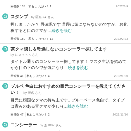
回答数 134
私もしりたい！ 1
2022/3/9
スタンプ
by 匿名3★ さん
押しましたか？ 再確認です 普段は気にならないのですが、お化
粧すると目のクマが…
続きを読む
回答数 169
私もしりたい！ 12
2022/2/23
茶クマ隠し＆乾燥しないコンシーラー探してます
by にゃっっっ さん
タイトル通りのコンシーラー探してます！ マスク生活を始めて
から目の下のシワが気になり…
続きを読む
回答数 41
私もしりたい！ 4
2022/1/20
ブルベ 色白におすすめの目元コンシーラーを教えてくださ
い！
by 匿名 さん
目元に頑固なクマの持ち主です.. ブルーベース色白で、タイプ
は青みのある青クマが少し+(…
続きを読む
回答数 47
私もしりたい！ 2
2021/11/10
コンシーラー
by あ1882 さん