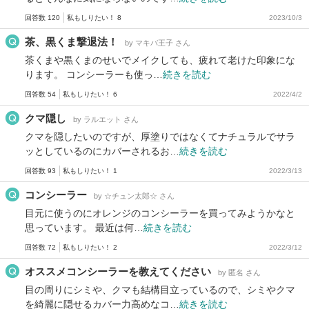
回答数 120
私もしりたい！ 8
2023/10/3
茶、黒くま撃退法！
by マキバ王子 さん
茶くまや黒くまのせいでメイクしても、疲れて老けた印象にな
ります。 コンシーラーも使っ…
続きを読む
回答数 54
私もしりたい！ 6
2022/4/2
クマ隠し
by ラルエット さん
クマを隠したいのですが、厚塗りではなくてナチュラルでサラ
ッとしているのにカバーされるお…
続きを読む
回答数 93
私もしりたい！ 1
2022/3/13
コンシーラー
by ☆チュン太郎☆ さん
目元に使うのにオレンジのコンシーラーを買ってみようかなと
思っています。 最近は何…
続きを読む
回答数 72
私もしりたい！ 2
2022/3/12
オススメコンシーラーを教えてください
by 匿名 さん
目の周りにシミや、クマも結構目立っているので、シミやクマ
を綺麗に隠せるカバー力高めなコ…
続きを読む