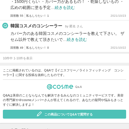
・1500円くらい ・カバー力があるもの！ ・乾燥しないもの ・
広めの範囲に塗る予定…
続きを読む
回答数 55
私もしりたい！ 1
2021/10/23
韓国コスメのコンシーラー
by 匿名 さん
カバー力のある韓国コスメのコンシーラーを教えて下さい。 ザ
セム以外で教えて頂きたいで…
続きを読む
回答数 49
私もしりたい！ 0
2021/10/22
10件中 1-10件を表示
ここに掲載されているのは、Q&Aで【イニスフリー／ライトフィッティング コンシ
ーラー】に関する投稿を抜粋したものです。
Q&Aは美容のことならなんでも解決できるみんなのコミュニティサービスです。美容
の専門家や＠cosmeメンバーさんが答えてくれるので、あなたの疑問や悩みもきっと
すぐに解決しますよ！
この商品についてQ&Aで質問する