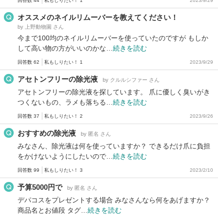
回答数 44
私もしりたい！ 1
2023/9/29
オススメのネイルリムーバーを教えてください！
by 上野動物園 さん
今まで100均のネイルリムーバーを使っていたのですが もしか
して高い物の方がいいのかな…
続きを読む
回答数 62
私もしりたい！ 1
2023/9/29
アセトンフリーの除光液
by クルルシファー さん
アセトンフリーの除光液を探しています。 爪に優しく臭いがき
つくないもの、ラメも落ちる…
続きを読む
回答数 37
私もしりたい！ 2
2023/9/26
おすすめの除光液
by 匿名 さん
みなさん、除光液は何を使っていますか？ できるだけ爪に負担
をかけないようにしたいので…
続きを読む
回答数 99
私もしりたい！ 3
2023/2/10
予算5000円で
by 匿名 さん
デパコスをプレゼントする場合 みなさんなら何をあげますか？
商品名とお値段 タグ…
続きを読む