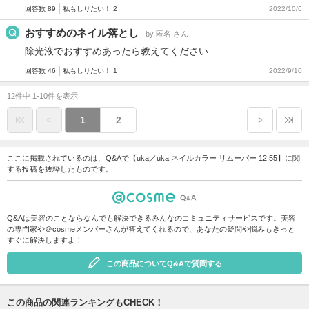
回答数 89
私もしりたい！ 2
2022/10/6
おすすめのネイル落とし
by 匿名 さん
除光液でおすすめあったら教えてください
回答数 46
私もしりたい！ 1
2022/9/10
12件中 1-10件を表示
1
2
ここに掲載されているのは、Q&Aで【uka／uka ネイルカラー リムーバー 12:55】に関
する投稿を抜粋したものです。
Q&Aは美容のことならなんでも解決できるみんなのコミュニティサービスです。美容
の専門家や＠cosmeメンバーさんが答えてくれるので、あなたの疑問や悩みもきっと
すぐに解決しますよ！
この商品についてQ&Aで質問する
この商品の関連ランキングもCHECK！