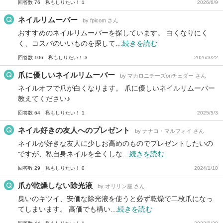
回答数 76
私もしりたい！ 1
2026/6/9
ネイルリムーバー
by fpicom さん
おすすめのネイルリムーバーを探しています。 白くなりにく
く、コスパのいいものを探して…
続きを読む
回答数 106
私もしりたい！ 3
2026/3/22
爪に優しいネイルリムーバー
by マカロニチーズonチェダー さん
ネイルオフで爪が白くなります。 爪に優しいネイルリムーバー
教えてください♪
回答数 64
私もしりたい！ 1
2025/5/3
ネイル好きの友人へのプレゼント
by ナナコ・マルフォイ さん
ネイルが好きな友人に少しお高めのものでプレゼントしたいの
ですが、私自身ネイルを全くしな…
続きを読む
回答数 29
私もしりたい！ 0
2024/1/10
爪が乾燥しない除光液
by オリリン座 さん
臭いのキツイ、安価な除光液を使うと必ず乾燥で二枚爪になっ
てしまいます。 高価でも構い…
続きを読む