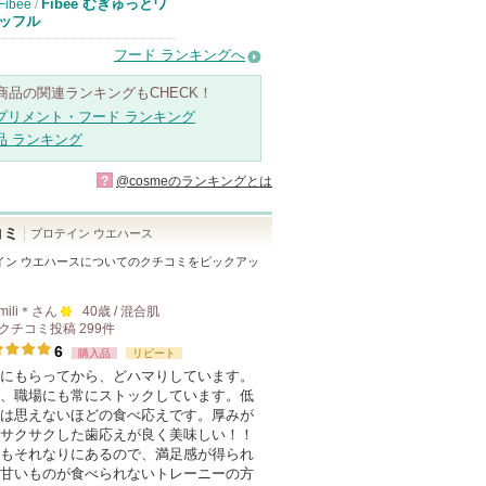
Fibee むぎゅっとワ
Fibee
/
ッフル
フード ランキングへ
商品の関連ランキングもCHECK！
プリメント・フード ランキング
品 ランキング
?
@cosmeのランキングとは
コミ
プロテイン ウエハース
イン ウエハース
についてのクチコミをピックアッ
mili＊
さん
40歳 / 混合肌
クチコミ投稿
299
件
100
6
購入品
リピート
人
にもらってから、どハマりしています。
以
、職場にも常にストックしています。低
上
は思えないほどの食べ応えです。厚みが
の
サクサクした歯応えが良く美味しい！！
もそれなりにあるので、満足感が得られ
メ
甘いものが食べられないトレーニーの方
ン