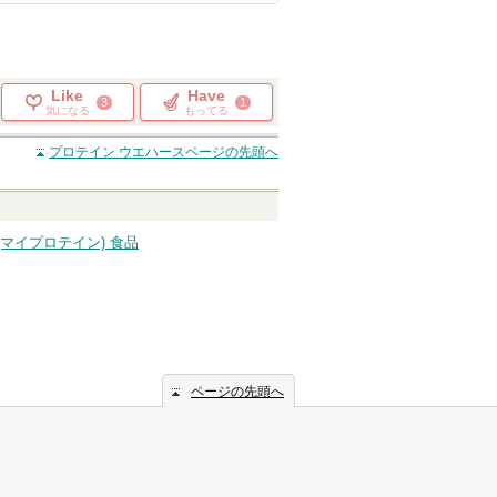
Like
Have
3
1
気になる
もってる
プロテイン ウエハース
ページの先頭へ
ein(マイプロテイン) 食品
ページの先頭へ