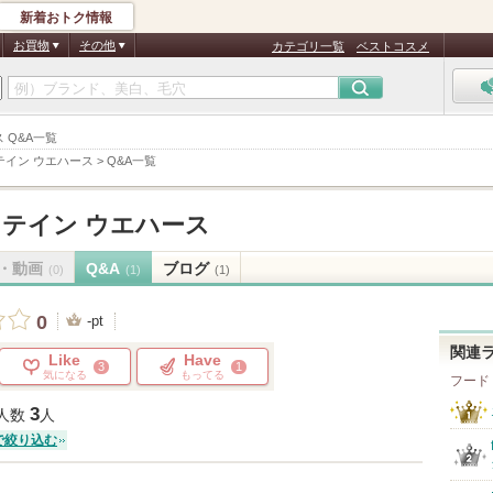
新着おトク情報
お買物
その他
カテゴリ一覧
ベストコスメ
ス Q&A一覧
テイン ウエハース
>
Q&A一覧
テイン ウエハース
・動画
Q&A
ブログ
(0)
(1)
(1)
0
-pt
関連
Like
Have
3
1
気になる
もってる
フード
3
人数
人
で絞り込む