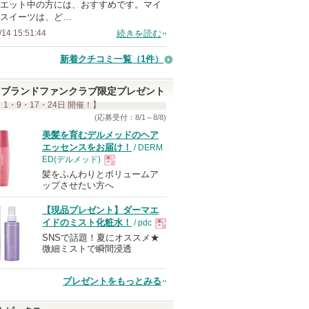
エット中の方には、おすすめです。マイ
バ
スイーツは、ど…
ー
/14 15:51:44
続きを読む
に
新着クチコミ一覧
（1件）
お
気
ブランドファンクラブ限定プレゼント
に
 1・9・17・24日 開催！】
入
(応募受付：8/1～8/8)
り
美髪を育むデルメッドのヘア
エッセンスをお届け！
/ DERM
登
ED(デルメッド)
録
髪をふんわりとボリュームア
現
さ
ップさせたい方へ
れ
【現品プレゼント】ダーマエ
て
品
イドのミスト化粧水！
/ pdc
い
SNSで話題！夏にオススメ★
現
ま
微細ミストで瞬間浸透
す
品
プレゼントをもっとみる