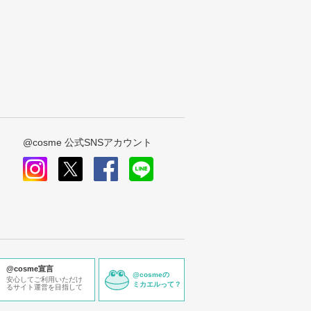
@cosme 公式SNSアカウント
instagram
x
facebook
line
@cosme宣言
@cosmeの
安心してご利用いただけ
ミカエルって？
るサイト運営を目指して