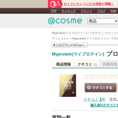
おトクにキレイになる情報が満載！
TOP
ランキング
ブランド
ブログ
Q&A
Myprotein(マイプロテイン) / プロテイン ウエハー
アットコスメ
>
Myprotein(マイプロテイン)
>
プロ
このブランドの情報を
プロ
Myprotein(マイプロテイン)
見る
商品情報
クチコミ
投稿写真
(1)
クチコミする
1
クチコミ
件
注目
購入者のクチコミ
質問一覧