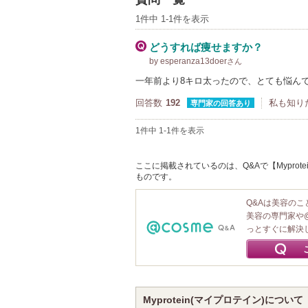
1件中 1-1件を表示
どうすれば痩せますか？
by esperanza13doer
さん
一年前より8キロ太ったので、とても悩ん
回答数
192
私も知り
専門家の回答あり
1件中 1-1件を表示
ここに掲載されているのは、Q&Aで【Myprot
ものです。
Q&Aは美容の
美容の専門家や
っとすぐに解決
Myprotein(マイプロテイン)について