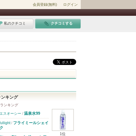
会員登録(無料)
ログイン
私のクチコミ
クチコミする
ランキング
 ランキング
温泉水99
エスオーシー
/
フライミールシェイ
fullight
/
ク
1位