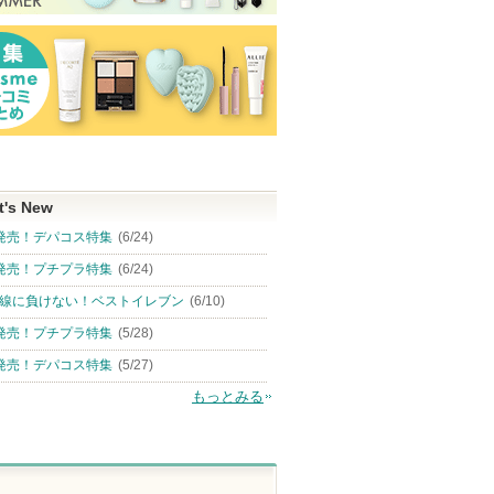
t's New
発売！デパコス特集
(6/24)
発売！プチプラ特集
(6/24)
線に負けない！ベストイレブン
(6/10)
発売！プチプラ特集
(5/28)
発売！デパコス特集
(5/27)
もっとみる