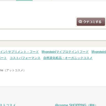
クチコミする
プロテイン) サプリメント・フード
Myprotein(マイプロテイン) フード
Myprot
ポート
コストパフォーマンス
自然派化粧品・オーガニックコスメ
sme（アットコスメ）
ストコスメ
@cosme SHOPPING
（通販）