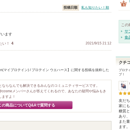
投稿日順
私も知りたい！順
この
サ
でいます
食
たい！
4
2021/9/15 21:12
クチ
ein(マイプロテイン) / プロテイン ウエハース】に関する投稿を抜粋した
プロテ
プ！
ことならなんでも解決できるみんなのコミュニティサービスです。
@cosmeメンバーさんが答えてくれるので、あなたの疑問や悩みもき
しますよ！
友だち
この商品についてQ&Aで質問する
家にも
糖質と
あり、
また量
ます。