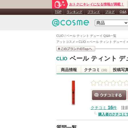
おトクにキレイになる情報が満載！
TOP
ランキング
ブランド
ブログ
Q&A
CLIO / ベール ティント デューイ Q&A一覧
アットコスメ
>
CLIO
>
ベール ティント デューイ
このブランドの情報を
ベール ティント デ
CLIO
見る
商品情報
クチコミ
投稿写
(16)
クチコミする
16
クチコミ
件
注
購入者のクチコミ
質問一覧