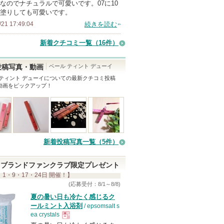
なのでナチュラルで可愛いです。07に10
塗りしても可愛いです。
/21 17:49:04
続きを読む
新着クチコミ一覧
（16件）
ベール ティント デューイ
投稿写真・動画
 ティント デューイ
についての最新クチコミ投稿
動画をピックアップ！
新着投稿写真一覧（5件）
ブランドファンクラブ限定プレゼント
 1・9・17・24日 開催！】
(応募受付：8/1～8/8)
夏の暑い日も冷たく感じるク
ールミント入浴剤
/ epsomsalt s
ea crystals