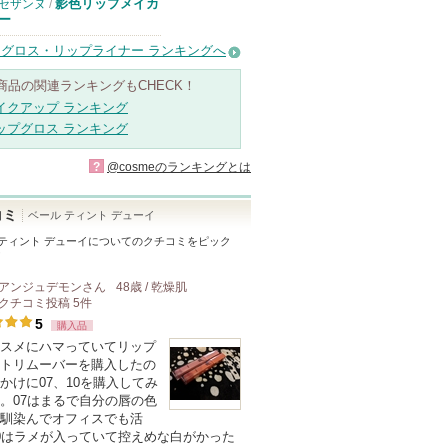
影色リップメイカ
セザンヌ
/
ー
グロス・リップライナー ランキングへ
商品の関連ランキングもCHECK！
イクアップ ランキング
ップグロス ランキング
?
@cosmeのランキングとは
コミ
ベール ティント デューイ
 ティント デューイ
についてのクチコミをピック
！
アンジュデモン
さん
48歳 / 乾燥肌
クチコミ投稿
5
件
5
購入品
スメにハマっていてリップ
トリムーバーを購入したの
かけに07、10を購入してみ
。07はまるで自分の唇の色
馴染んでオフィスでも活
0はラメが入っていて控えめな白がかった