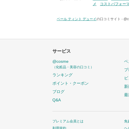
メ
コストパフォー
ベール ティント デューイ
の口コミサイト -
@
サービス
@cosme
ベ
（化粧品・美容の口コミ）
プ
ランキング
ビ
ポイント・クーポン
新
ブログ
最
Q&A
プレミアム会員とは
免
利用規約
ヘ