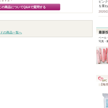
しますよ！
ピンク
を重ね
この商品についてQ&Aで質問する
2020/2
ドの商品一覧へ
最新
ベール
写真・
【毎月