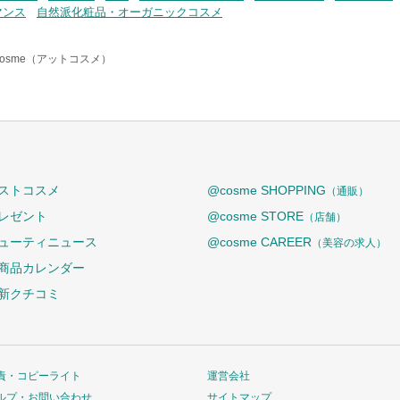
マンス
自然派化粧品・オーガニックコスメ
cosme（アットコスメ）
ストコスメ
@cosme SHOPPING
（通販）
レゼント
@cosme STORE
（店舗）
ューティニュース
@cosme CAREER
（美容の求人）
商品カレンダー
新クチコミ
責・コピーライト
運営会社
ルプ・お問い合わせ
サイトマップ