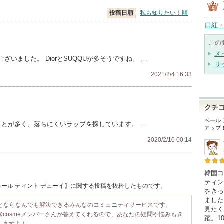
投稿日順
私も知りたい！順
口紅・
この
メ
いました。 DiorとSUQQUが多そうですね。 …
リ
2021/2/4 16:33
クチ
ベール
ことが多く、落ちにくいラップを探しています。 …
アップ
2020/2/10 00:14
韓国コ
ティン
/ ベール ティント デューイ】に関する投稿を抜粋したものです。
をきっ
ました
ことならなんでも解決できるみんなのコミュニティサービスです。
見たく
@cosmeメンバーさんが答えてくれるので、あなたの疑問や悩みもき
躍。1