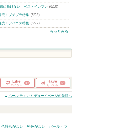
線に負けない！ベストイレブン
(6/10)
発売！プチプラ特集
(5/28)
発売！デパコス特集
(5/27)
もっとみる
Like
Have
49
66
気になる
もってる
ベール ティント デューイ
ページの先頭へ
色持ちがよい
発色がよい
パール・ラ