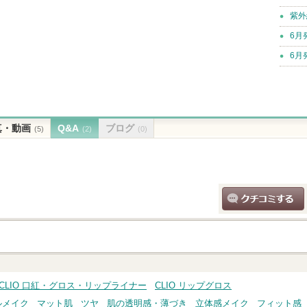
紫外
6月
6月
真・動画
Q&A
ブログ
(5)
(2)
(0)
クチコミする
CLIO 口紅・グロス・リップライナー
CLIO リップグロス
ルメイク
マット肌
ツヤ
肌の透明感・薄づき
立体感メイク
フィット感