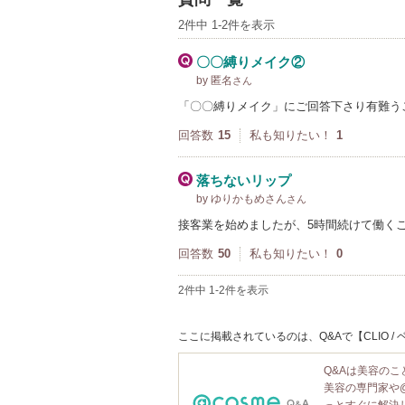
2件中 1-2件を表示
〇〇縛りメイク②
by 匿名
さん
「〇〇縛りメイク」にご回答下さり有難うござ
回答数
15
私も知りたい！
1
落ちないリップ
by ゆりかもめさん
さん
接客業を始めましたが、5時間続けて働く
回答数
50
私も知りたい！
0
2件中 1-2件を表示
ここに掲載されているのは、Q&Aで【CLIO 
Q&Aは美容の
美容の専門家や