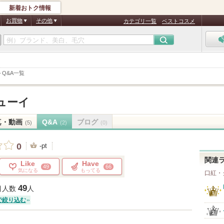
新着おトク情報
お買物
その他
カテゴリ一覧
ベストコスメ
>
Q&A一覧
ューイ
真・動画
Q&A
ブログ
(5)
(2)
(0)
0
-pt
関連
Like
Have
49
66
気になる
もってる
口紅・
49
目人数
人
で絞り込む