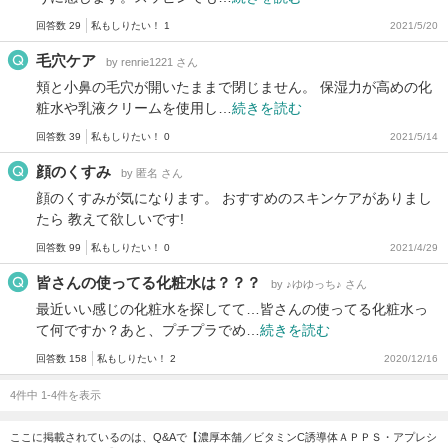
回答数 29
私もしりたい！ 1
2021/5/20
毛穴ケア
by renrie1221 さん
頬と小鼻の毛穴が開いたままで閉じません。 保湿力が高めの化
粧水や乳液クリームを使用し…
続きを読む
回答数 39
私もしりたい！ 0
2021/5/14
顔のくすみ
by 匿名 さん
顔のくすみが気になります。 おすすめのスキンケアがありまし
たら 教えて欲しいです!
回答数 99
私もしりたい！ 0
2021/4/29
皆さんの使ってる化粧水は？？？
by ♪ゆゆっち♪ さん
最近いい感じの化粧水を探してて…皆さんの使ってる化粧水っ
て何ですか？あと、プチプラでめ…
続きを読む
回答数 158
私もしりたい！ 2
2020/12/16
4件中 1-4件を表示
ここに掲載されているのは、Q&Aで【濃厚本舗／ビタミンC誘導体ＡＰＰＳ・アプレシ