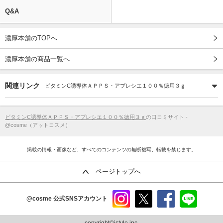
Q&A
濃厚本舗のTOPへ
濃厚本舗の商品一覧へ
関連リンク
ビタミンC誘導体ＡＰＰＳ・アプレシエ１００％徳用３ｇ
ビタミンC誘導体ＡＰＰＳ・アプレシエ１００％徳用３ｇ
の口コミサイト -
@cosme（アットコスメ）
掲載の情報・画像など、すべてのコンテンツの無断複写、転載を禁じます。
ページトップへ
@cosme
公式SNSアカウント
instag
x
faceb
line
ram
ook
copyright©istyle,inc.