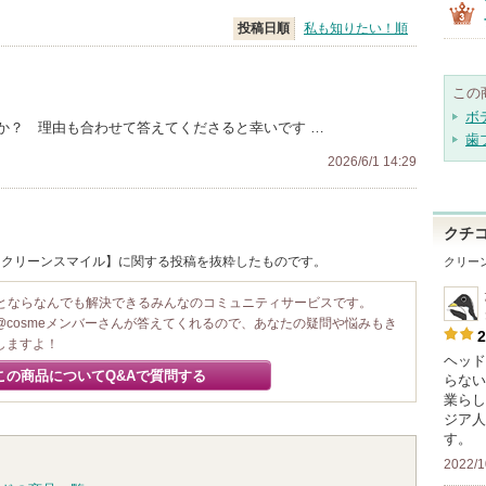
投稿日順
私も知りたい！順
この
ボ
か？ 理由も合わせて答えてくださると幸いです …
歯
2026/6/1 14:29
クチ
n / クリーンスマイル】に関する投稿を抜粋したものです。
クリー
ことならなんでも解決できるみんなのコミュニティサービスです。
@cosmeメンバーさんが答えてくれるので、あなたの疑問や悩みもき
2
しますよ！
ヘッド
この商品についてQ&Aで質問する
らない
業らし
ジア人
す。
2022/1