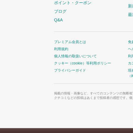
ポイント・クーポン
新
ブログ
最
Q&A
プレミアム会員とは
免
利用規約
ヘ
個人情報の取扱いについて
利
クッキー（cookie）等利用ポリシー
カ
プライバシーガイド
現
（
掲載の情報・画像など、すべてのコンテンツの無断複
クチコミなどの投稿はあくまで投稿者の感想です。個