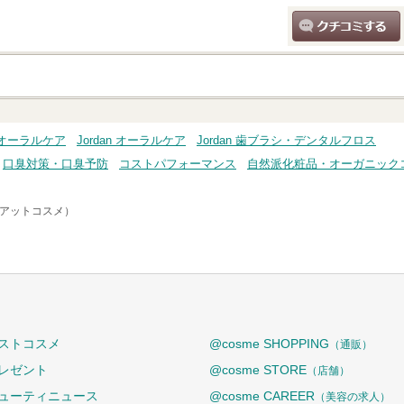
クチコミする
・オーラルケア
Jordan オーラルケア
Jordan 歯ブラシ・デンタルフロス
口臭対策・口臭予防
コストパフォーマンス
自然派化粧品・オーガニック
e（アットコスメ）
ストコスメ
@cosme SHOPPING
（通販）
レゼント
@cosme STORE
（店舗）
ューティニュース
@cosme CAREER
（美容の求人）