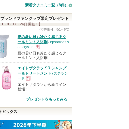
新着クチコミ一覧
（8件）
ブランドファンクラブ限定プレゼント
 1・9・17・24日 開催！】
(応募受付：8/1～8/8)
夏の暑い日も冷たく感じるク
ールミント入浴剤
/ epsomsalt s
ea crystals
夏の暑い日も冷たく感じるク
現
ールミント入浴剤
エイトザタラソ SR シャンプ
品
ー＆トリートメント
/ ステラシ
ード
エイトザタラソから新ライン
現
登場！
プレゼントをもっとみる
品
トピックス