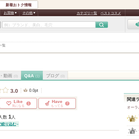
新着おトク情報
お買物
その他
カテゴリ一覧
ベストコスメ
一覧
・動画
Q&A
ブログ
(0)
(1)
(0)
3.0
0.0pt
関連
Like
Have
1
7
気になる
もってる
オーラ
1
人数
人
で絞り込む