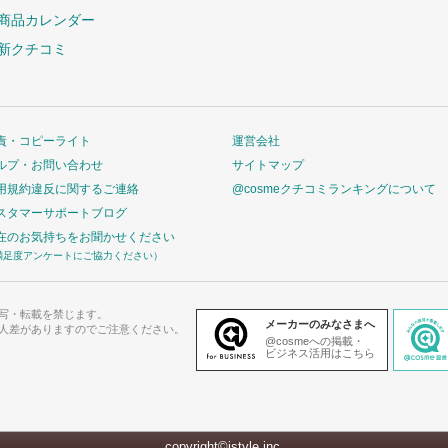
商品カレンダー
新クチコミ
責・コピーライト
運営会社
ルプ・お問い合わせ
サイトマップ
用規約違反に関するご連絡
@cosmeクチコミランキングについて
スタマーサポートブログ
在のお気持ちをお聞かせください
満足度アンケートにご協力ください）
写・転載を禁じます。
メーカーのみなさまへ
人差がありますのでご注意ください。
@cosmeへの掲載・
ビジネス活用はこちら
copyright©istyle,inc.