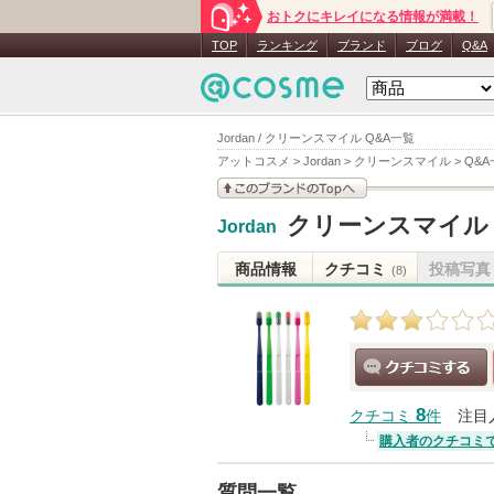
おトクにキレイになる情報が満載！
TOP
ランキング
ブランド
ブログ
Q&A
Jordan / クリーンスマイル Q&A一覧
アットコスメ
>
Jordan
>
クリーンスマイル
>
Q&A
このブランドの情報を
クリーンスマイル
Jordan
見る
商品情報
クチコミ
投稿写真
(8)
クチコミする
8
クチコミ
件
注目
購入者のクチコミ
質問一覧