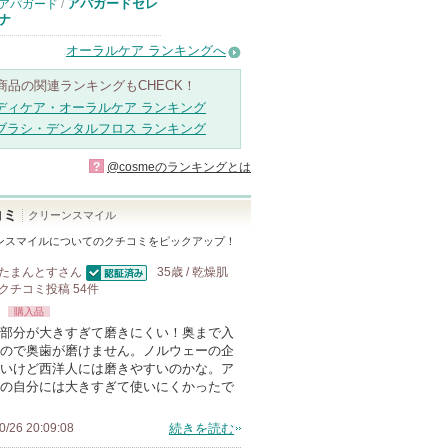
アパガードセレ
アパガード
/
ナ
オーラルケア ランキングへ
商品の関連ランキングもCHECK！
ディケア・オーラルケア ランキング
ブラシ・デンタルフロス ランキング
?
@cosmeのランキングとは
コミ
クリーンスマイル
ンスマイル
についてのクチコミをピックアップ！
たまんとす
さん
35歳 / 乾燥肌
認証済
クチコミ投稿
54
件
購入品
部分が大きすぎて磨きにくい！奥まで入
ので奥歯が磨けません。ノルウェーの企
いけど西洋人には磨きやすいのかな。ア
の自分には大きすぎて使いにくかったで
0/26 20:09:08
続きを読む