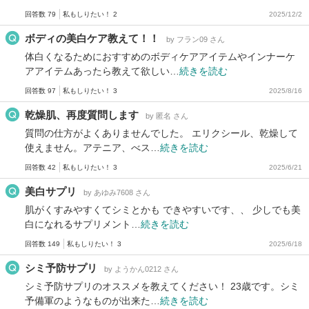
回答数 79
私もしりたい！ 2
2025/12/2
ボディの美白ケア教えて！！
by フラン09 さん
体白くなるためにおすすめのボディケアアイテムやインナーケ
アアイテムあったら教えて欲しい…
続きを読む
回答数 97
私もしりたい！ 3
2025/8/16
乾燥肌、再度質問します
by 匿名 さん
質問の仕方がよくありませんでした。 エリクシール、乾燥して
使えません。アテニア、べス…
続きを読む
回答数 42
私もしりたい！ 3
2025/6/21
美白サプリ
by あゆみ7608 さん
肌がくすみやすくてシミとかも できやすいです、、 少しでも美
白になれるサプリメント…
続きを読む
回答数 149
私もしりたい！ 3
2025/6/18
シミ予防サプリ
by ようかん0212 さん
シミ予防サプリのオススメを教えてください！ 23歳です。シミ
予備軍のようなものが出来た…
続きを読む