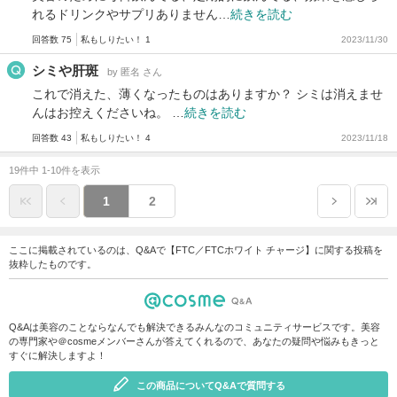
れるドリンクやサプリありません…
続きを読む
回答数 75
私もしりたい！ 1
2023/11/30
シミや肝斑
by 匿名 さん
これで消えた、薄くなったものはありますか？ シミは消えませ
んはお控えくださいね。 …
続きを読む
回答数 43
私もしりたい！ 4
2023/11/18
19件中 1-10件を表示
1
2
ここに掲載されているのは、Q&Aで【FTC／FTCホワイト チャージ】に関する投稿を
抜粋したものです。
Q&Aは美容のことならなんでも解決できるみんなのコミュニティサービスです。美容
の専門家や＠cosmeメンバーさんが答えてくれるので、あなたの疑問や悩みもきっと
すぐに解決しますよ！
この商品についてQ&Aで質問する