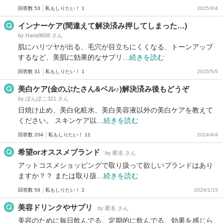
回答数 53
私もしりたい！ 1
2025/6/4
インナーケア(間違えて解決済み押してしまった…)
by Hana9608 さん
肌にハリツヤが出る、毛穴が目立ちにくくなる、トーンアップ
するなど、美肌に効果的なサプリ…
続きを読む
回答数 31
私もしりたい！ 1
2025/5/5
美白ケア(金のぶたさん&ベル♪)解決済み後もどうぞ
by ぽんぽこ321 さん
日焼け止め、美白化粧水、美白美容液以外の美白ケアを教えて
ください。 スキンケア以…
続きを読む
回答数 204
私もしりたい！ 11
2024/4/4
希望orオススメブランド
by 匿名 さん
アットコスメショッピングで取り扱って欲しいブランドはあり
ますか？？ または取り扱…
続きを読む
回答数 59
私もしりたい！ 2
2024/1/15
美容ドリンクやサプリ
by 匿名 さん
美容のために毎日飲んでる、定期的に飲んでる、効果を感じら