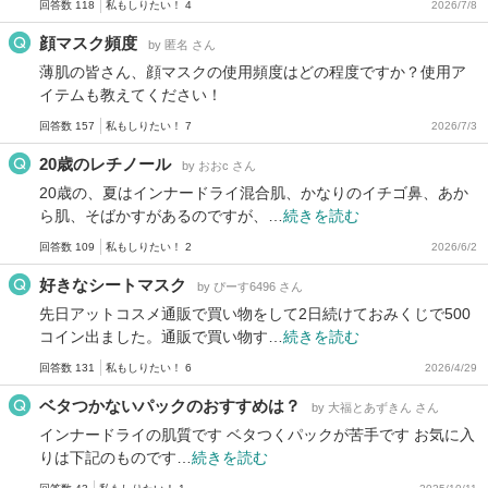
回答数 118
私もしりたい！ 4
2026/7/8
顔マスク頻度
by 匿名 さん
薄肌の皆さん、顔マスクの使用頻度はどの程度ですか？使用ア
イテムも教えてください！
回答数 157
私もしりたい！ 7
2026/7/3
20歳のレチノール
by おおc さん
20歳の、夏はインナードライ混合肌、かなりのイチゴ鼻、あか
ら肌、そばかすがあるのですが、…
続きを読む
回答数 109
私もしりたい！ 2
2026/6/2
好きなシートマスク
by ぴーす6496 さん
先日アットコスメ通販で買い物をして2日続けておみくじで500
コイン出ました。通販で買い物す…
続きを読む
回答数 131
私もしりたい！ 6
2026/4/29
ベタつかないパックのおすすめは？
by 大福とあずきん さん
インナードライの肌質です ベタつくパックが苦手です お気に入
りは下記のものです…
続きを読む