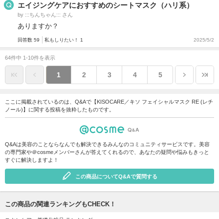
エイジングケアにおすすめのシートマスク（ハリ系）
by :::ちんちゃん::: さん
ありますか？
回答数 59
私もしりたい！ 1
2025/5/2
64件中 1-10件を表示
1
2
3
4
5
ここに掲載されているのは、Q&Aで【KISOCARE／キソ フェイシャルマスク RE (レチ
ノール)】に関する投稿を抜粋したものです。
Q&Aは美容のことならなんでも解決できるみんなのコミュニティサービスです。美容
の専門家や＠cosmeメンバーさんが答えてくれるので、あなたの疑問や悩みもきっと
すぐに解決しますよ！
この商品についてQ&Aで質問する
この商品の関連ランキングもCHECK！