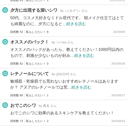
回答数 43
私もしりたい！ 1
2025/10/11
夕方に出現する深いシワ
by ♪とみぞう♪ さん
50代、コスメ大好きなミドル世代です。 朝メイク仕立てはとて
も綺麗なのに、夕方になると…
続きを読む
回答数 52
私もしりたい！ 6
2025/9/6
オススメのパック！
by つーtsu さん
オススメのパックがあったら、教えてください！1000円以内の
もので、刺激が少ないものが好み…
続きを読む
回答数 82
私もしりたい！ 0
2025/8/28
レチノールについて
by ぽめ2143 さん
敏感肌・乾燥肌でも荒れないおすすめレチノールはあります
か？ アヌアのレチノールでは荒…
続きを読む
回答数 80
私もしりたい！ 1
2025/8/27
おでこのシワ
by 匿名 さん
おでこのシワに効果のあるスキンケアを教えてください！
回答数 72
私もしりたい！ 2
2025/8/23