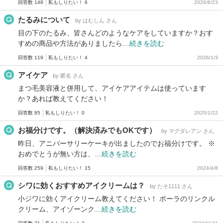
回答数 148
私もしりたい！ 6
2026/6/23
たるみについて
by はむしん さん
目の下のたるみ、皆さんどのようなケアをしていますか？おす
すめの商品や方法がありましたら…
続きを読む
回答数 119
私もしりたい！ 4
2026/1/3
アイケア
by 匿名 さん
まつ毛美容液と併用して、アイケアアイテムは使っています
か？あれば教えてください！
回答数 85
私もしりたい！ 0
2025/1/22
お福分けです。（解決済みでもOKです）
by マグダレアン さん
昨日、アニバーサリーケーキが出ましたのでお福分けです。 ※
おめでとうが無い方は、…
続きを読む
回答数 259
私もしりたい！ 15
2024/4/8
シワに効くおすすめアイクリームは？
by たそ1111 さん
小ジワに効くアイクリーム教えてください！ ポーラのリンクル
クリーム、アイゾーンク…
続きを読む