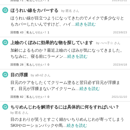
回答数 71
私もしりたい！ 2
2023/11/11
ほうれい線をカバーする
by 匿名 さん
ほうれい線が目立つようになってきたのでメイクで多少なりと
もカバーしたいんですけど、ハイ…
続きを読む
回答数 43
私もしりたい！ 1
2023/8/23
上瞼のくぼみに効果的な物を探しています
by ぺぺ子☆ さん
加齢によるものか？最近上瞼のくぼみが気になってきました。
ちなみに、寝る前にラーメン…
続きを読む
回答数 28
私もしりたい！ 0
2023/4/18
目の浮腫
by a8-n2 さん
目元のケアをしたくてクリーム塗ると翌日必ず目元が浮腫ま
す。目元が浮腫まないアイクリーム…
続きを読む
回答数 82
私もしりたい！ 0
2021/11/10
ちりめんじわを解消するには具体的に何をすればいい？
by 匿名 さん
目のまわりが笑うとすごく細かいちりめんじわが寄ってしまう
SKIIやローションパックや馬…
続きを読む