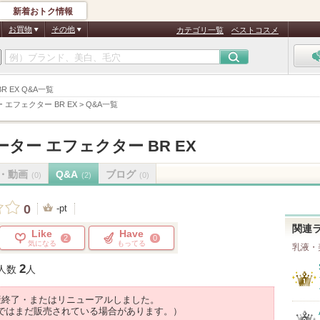
新着おトク情報
お買物
その他
カテゴリ一覧
ベストコスメ
 EX Q&A一覧
エフェクター BR EX
>
Q&A一覧
ター エフェクター BR EX
・動画
Q&A
ブログ
(0)
(2)
(0)
0
-pt
関連
Like
Have
2
0
気になる
もってる
乳液・
2
人数
人
産終了・またはリニューアルしました。
ではまだ販売されている場合があります。）