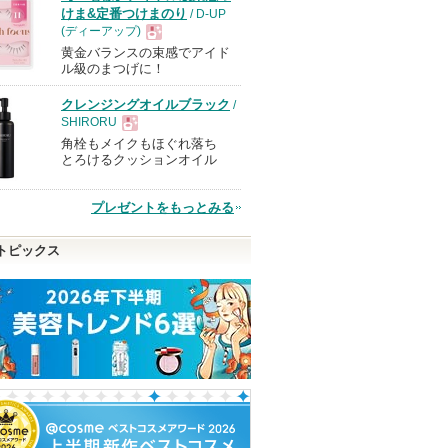
けま&定番つけまのり
/ D-UP
(ディーアップ)
黄金バランスの束感でアイド
現
ル級のまつげに！
クレンジングオイルブラック
/
品
SHIRORU
角栓もメイクもほぐれ落ち
現
とろけるクッションオイル
品
プレゼントをもっとみる
トピックス