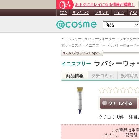
おトクにキレイになる情報が満載！
TOP
ランキング
ブランド
ブログ
Q&A
イニスフリー / ラバシーウォーター エフェクター BR
アットコスメ
>
イニスフリー
>
ラバシーウォーター 
このブランドの情報を
ラバシーウォー
イニスフリー
見る
商品情報
クチコミ
投稿写真
(0)
クチコミする
0
クチコミ
件
注目
この商品は生
（ただし、一部店舗