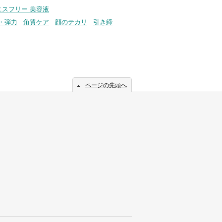
ニスフリー 美容液
・弾力
角質ケア
顔のテカリ
引き締
ページの先頭へ