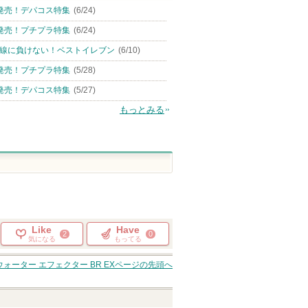
発売！デパコス特集
(6/24)
発売！プチプラ特集
(6/24)
線に負けない！ベストイレブン
(6/10)
発売！プチプラ特集
(5/28)
発売！デパコス特集
(5/27)
もっとみる
Like
Have
2
0
気になる
もってる
ォーター エフェクター BR EX
ページの先頭へ