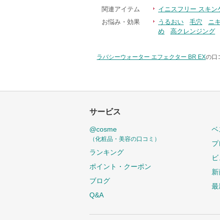
関連アイテム
イニスフリー スキン
お悩み・効果
うるおい
毛穴
ニ
め
高クレンジング
ラバシーウォーター エフェクター BR EX
の口
サービス
@cosme
ベ
（化粧品・美容の口コミ）
プ
ランキング
ビ
ポイント・クーポン
新
ブログ
最
Q&A