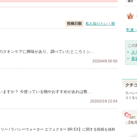
投稿日順
私も知りたい！順
乳液
この
のスキンケアに興味があり、調べていたところミシ…
ス
美
2020/4/9 00:56
クチ
いますか？ 今使っている物やおすすめがあれば教…
ラバシー
コミを
2020/2/19 22:04
【毎月
ー / ラバシーウォーター エフェクター BR EX】に関する投稿を抜粋