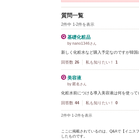
質問一覧
2件中 1-2件を表示
基礎化粧品
by nano1346
さん
新しく化粧水など購入予定なのですが韓国
回答数
26
私も知りたい！
1
美容液
by 匿名
さん
化粧水前につける導入美容液は何を使って
回答数
44
私も知りたい！
0
2件中 1-2件を表示
ここに掲載されているのは、Q&Aで【イニスフリ
したものです。