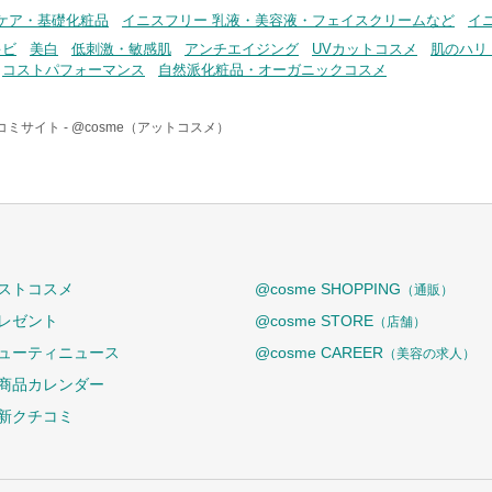
ケア・基礎化粧品
イニスフリー 乳液・美容液・フェイスクリームなど
イ
キビ
美白
低刺激・敏感肌
アンチエイジング
UVカットコスメ
肌のハリ
コストパフォーマンス
自然派化粧品・オーガニックコスメ
コミサイト -
@cosme（アットコスメ）
ストコスメ
@cosme SHOPPING
（通販）
レゼント
@cosme STORE
（店舗）
ューティニュース
@cosme CAREER
（美容の求人）
商品カレンダー
新クチコミ