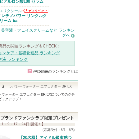
Anuaからのお
ヒアルロン酸100 セラム
知らせがありま
す
エリクシール
エリクシールか
レチノパワー リンクルク
/
らのお知らせが
リーム ba
あります
・美容液・フェイスクリームなど ランキン
グへ
商品の関連ランキングもCHECK！
キンケア・基礎化粧品 ランキング
容液 ランキング
?
@cosmeのランキングとは
コミ
ラバシーウォーター エフェクター BR EX
ウォーター エフェクター BR EX
についてのクチ
ピックアップ！
ブランドファンクラブ限定プレゼント
 1・9・17・24日 開催！】
(応募受付：8/1～8/8)
【20名様】アイドル級束感つ