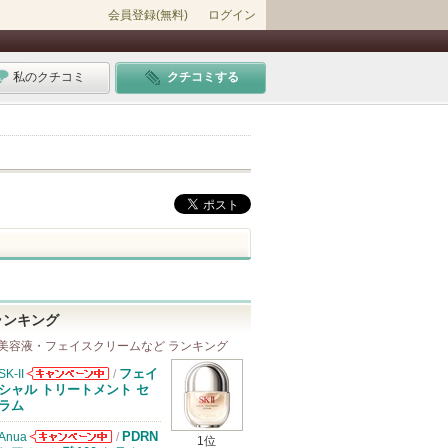
会員登録(無料)
ログイン
私のクチコミ
クチコミする
ランキング
美容液・フェイスクリームなど ランキング
フェイ
SK-II
/
SK-IIからのお
シャル トリートメント セ
知らせがありま
ラム
す
PDRN
Anua
/
1位