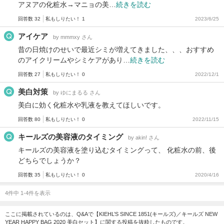
アヌアの化粧水→マニョの美…
続きを読む
回答数 32
私もしりたい！ 1
2023/6/25
アイケア
by mmmxy さん
昔の日焼けのせいで最近シミが増えてきました、、、おすすめ
のアイクリームやシミケアがあり…
続きを読む
回答数 27
私もしりたい！ 0
2022/12/1
美白対策
by ゆにまるる さん
美白に効く化粧水や乳液を教えてほしいです。
回答数 80
私もしりたい！ 0
2022/11/15
キールズの美容液のタイミング
by akin! さん
キールズの美容液を塗り込むタイミングって、 化粧水の前、後
どちらでしょうか？
回答数 35
私もしりたい！ 0
2020/4/16
4件中 1-4件を表示
ここに掲載されているのは、Q&Aで【KIEHL’S SINCE 1851(キールズ)／キールズ NEW
YEAR HAPPY BAG 2020 美白セット】に関する投稿を抜粋したものです。