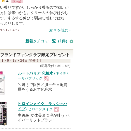
4
購入品
人
い香りですが、しっかり香るので匂いが
以
方には辛いかも。クリームの伸びは少し
上
す。するする伸びて馴染む感じではな
の
っとりします。
メ
/15 12:04:57
続きを読む
ン
新着クチコミ一覧
（1件）
バ
ー
ブランドファンクラブ限定プレゼント
に
 1・9・17・24日 開催！】
お
(応募受付：8/1～8/8)
気
ルートバリア 化粧水
/ ネイチャ
ーリパブリック
に
＼暑さで限界／肌土台＝角質
現
入
層をうるおす化粧水
り
登
品
ヒロインメイク ラッシュハ
録
イプ
/ ヒロインメイク
さ
主役級 立体美まつ毛が叶う ハ
現
イパーリフトブラシ！
れ
て