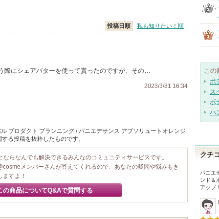
投稿日順
私も知りたい！順
う際にシェアバターを使って貰ったのですが、その…
この
ボ
2023/3/31 16:34
ス
ボ
ハ
 プロダクト プランニング / パニエデサンス アブソリュートオレンジ
関する投稿を抜粋したものです。
クチ
ことならなんでも解決できるみんなのコミュニティサービスです。
@cosmeメンバーさんが答えてくれるので、あなたの疑問や悩みもき
パニエ
しますよ！
ンド＆
アップ
この商品についてQ&Aで質問する