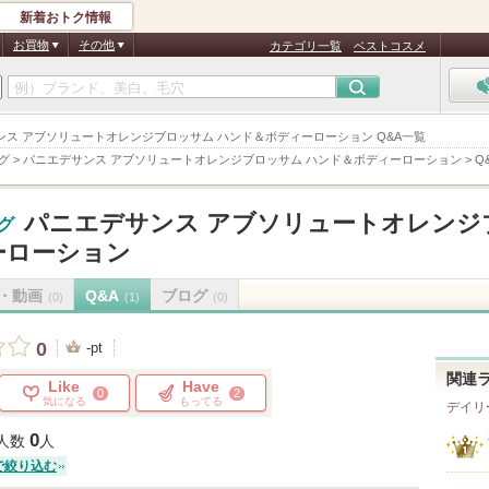
新着おトク情報
お買物
その他
カテゴリ一覧
ベストコスメ
サンス アブソリュートオレンジブロッサム ハンド＆ボディーローション Q&A一覧
グ
>
パニエデサンス アブソリュートオレンジブロッサム ハンド＆ボディーローション
>
Q
パニエデサンス アブソリュートオレンジ
グ
ーローション
・動画
Q&A
ブログ
(0)
(1)
(0)
0
-pt
関連
Like
Have
0
2
気になる
もってる
デイリ
0
人数
人
で絞り込む