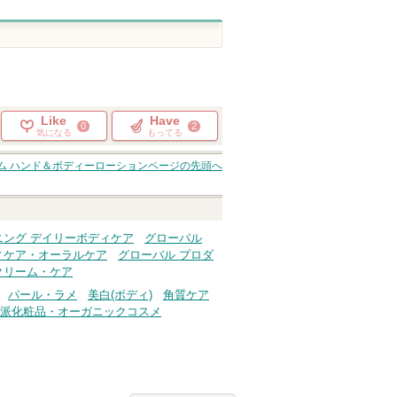
Like
Have
0
2
気になる
もってる
ム ハンド＆ボディーローション
ページの先頭へ
ニング デイリーボディケア
グローバル
ィケア・オーラルケア
グローバル プロダ
クリーム・ケア
パール・ラメ
美白(ボディ)
角質ケア
派化粧品・オーガニックコスメ