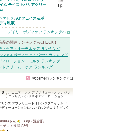
キュレル
/
イム モイストバリアクリー
1位
ム
APフェイス＆ボ
ケアセラ
/
ディ乳液
デイリーボディケア ランキングへ
商品の関連ランキングもCHECK！
ディケア・オーラルケア ランキング
ペシャルボディケア・パーツ ランキング
ディローション・ミルク ランキング
ンドクリーム・ケア ランキング
?
@cosmeのランキングとは
コミ
パニエデサンス アブソリュートオレンジブ
ロッサム ハンド＆ボディーローション
デサンス アブソリュートオレンジブロッサム ハ
ボディーローション
についてのクチコミをピック
！
kk003
さん
33歳 / 混合肌
クチコミ投稿
53
件
5