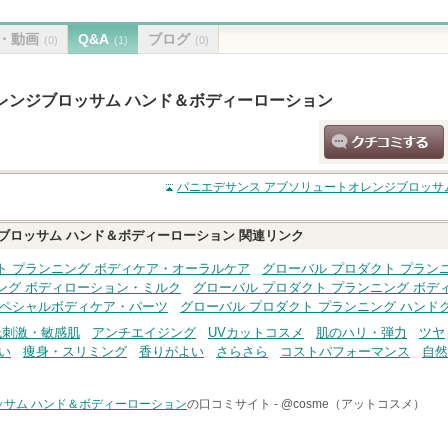
・動画
Q&A
ブログ
(0)
(1)
(0)
レンジブロッサム ハンド＆ボディーローション
クチコミする
パニエデサンス アブソリュートオレンジブロッサ
ブロッサム ハンド＆ボディーローション
関連リンク
ト プランニング ボディケア・オーラルケア
グローバル プロダクト プラン
ング ボディローション・ミルク
グローバル プロダクト プランニング ボデ
スペシャルボディケア・パーツ
グローバル プロダクト プランニング ハンド
低刺激・敏感肌
アンチエイジング
UVカットコスメ
肌のハリ・弾力
ツヤ
い
痩身・スリミング
香りがよい
さらさら
コストパフォーマンス
自然
ッサム ハンド＆ボディーローション
の口コミサイト -
@cosme（アットコスメ）