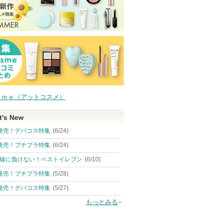
ｓｍｅ（アットコスメ）
t's New
発売！デパコス特集
(6/24)
発売！プチプラ特集
(6/24)
線に負けない！ベストイレブン
(6/10)
発売！プチプラ特集
(5/28)
発売！デパコス特集
(5/27)
もっとみる