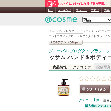
おトクにキレイになる情報が満載！
TOP
ランキング
ブランド
ブログ
Q&A
グローバル プロダクト プランニング / パニエデ
アットコスメ
>
グローバル プロダクト プランニン
このブランドの情報を
グローバル プロダクト プランニン
見る
ッサム ハンド＆ボディ
商品情報
クチコミ
投稿写真
(1)
クチコミする
1
クチコミ
件
注目
購入者のクチコミ