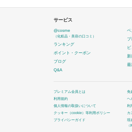
サービス
@cosme
ベ
（化粧品・美容の口コミ）
プ
ランキング
ビ
ポイント・クーポン
新
ブログ
最
Q&A
プレミアム会員とは
免
利用規約
ヘ
個人情報の取扱いについて
利
クッキー（cookie）等利用ポリシー
カ
プライバシーガイド
現
（