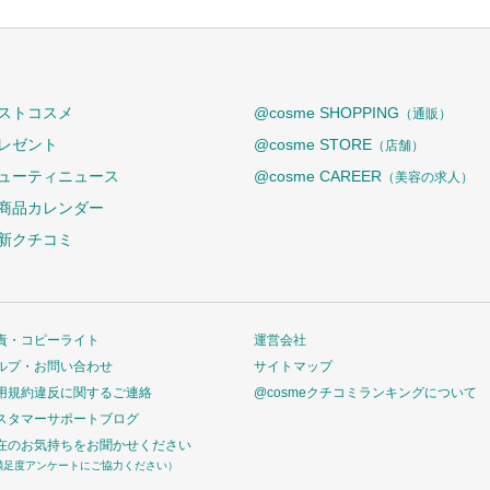
ストコスメ
@cosme SHOPPING
（通販）
レゼント
@cosme STORE
（店舗）
ューティニュース
@cosme CAREER
（美容の求人）
商品カレンダー
新クチコミ
責・コピーライト
運営会社
ルプ・お問い合わせ
サイトマップ
用規約違反に関するご連絡
@cosmeクチコミランキングについて
スタマーサポートブログ
在のお気持ちをお聞かせください
満足度アンケートにご協力ください）