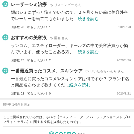
レーザーシミ治療
by リスニングー さん
顔のシミにずっと悩んでいたので、２ヶ月くらい前に美容外科
でレーザーを当ててもらいました…
続きを読む
回答数 20
私もしりたい！ 1
2020/5/8
おすすめの美容液
by 匿名 さん
ランコム、エスティローダー、キールズの中で美容液買うか悩
んでいます。使ったことある方、…
続きを読む
回答数 35
私もしりたい！ 2
2020/4/26
一番最近買ったコスメ、スキンケア
by りいたろちゃん★ さん
一番最近に買ったコスメやスキンケアは何ですか？ ブランド名
と商品名あわせて教えてくだ…
続きを読む
回答数 92
私もしりたい！ 0
2020/3/21
8件中 1-8件を表示
ここに掲載されているのは、Q&Aで【エスティ ローダー／パーフェクショニスト プロ
ブライト セラム】に関する投稿を抜粋したものです。