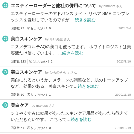
エスティーローダーと他社の併用について
by nmmnm さん
エスティーローダーのアドバンス ナイト リペア SMR コンプレ
ックスを愛用しているのですが …
続きを読む
回答数 22
私もしりたい！ 0
2024/3/4
美白スキンケア
by ちい先生 さん
コスメデコルテAQの美白を使ってます。 ホワイトロジストは美
容液だけ使っています。 …
続きを読む
回答数 123
私もしりたい！ 2
2023/3/10
美白スキンケア
by ひらのきらち さん
美白になるというか、メラニンの調整など、肌のトーンアップ
など、効果のある、美白スキンケ…
続きを読む
回答数 60
私もしりたい！ 1
2020/11/15
美白ケア
by makoss さん
シミやくすみに効果があったスキンケア用品があったら教えて
いただきたいです。 こちらで…
続きを読む
回答数 61
私もしりたい！ 0
2020/10/19