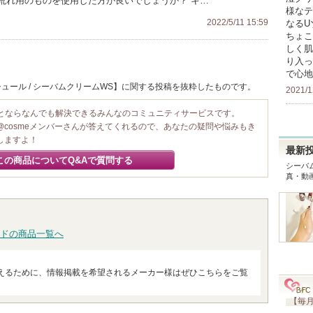
荒れ用のものを使用した方が良いでしょうか？ キ…
様なテ
2022/5/11 15:59
なるU
ちょこ
しく肌
り入っ
で心地
ュール / シーバムクリームWS】に関する投稿を抜粋したものです。
2021/1
ことならなんでも解決できるみんなのコミュニティサービスです。
@cosmeメンバーさんが答えてくれるので、あなたの疑問や悩みもき
しますよ！
最新
この商品についてQ&Aで質問する
シーバ
真・動
ドの商品一覧へ
えるために、情報掲載を希望されるメーカー様はぜひこちらをご覧
【毎月