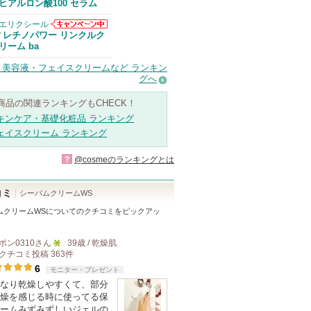
Anuaからのお
ヒアルロン酸100 セラム
知らせがありま
す
エリクシール
エリクシールか
レチノパワー リンクルク
/
らのお知らせが
リーム ba
あります
・美容液・フェイスクリームなど ランキン
グへ
商品の関連ランキングもCHECK！
キンケア・基礎化粧品 ランキング
ェイスクリーム ランキング
?
@cosmeのランキングとは
コミ
シーバムクリームWS
ムクリームWS
についてのクチコミをピックアッ
ポン0310
さん
39歳 / 乾燥肌
クチコミ投稿
363
件
5
6
モニター・プレゼント
人
なり乾燥しやすくて、部分
以
燥を感じる時に使ってる保
上
ームみずみずしいジェルの