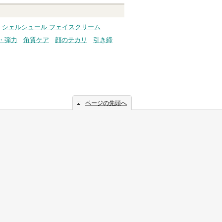
シェルシュール フェイスクリーム
・弾力
角質ケア
顔のテカリ
引き締
ページの先頭へ