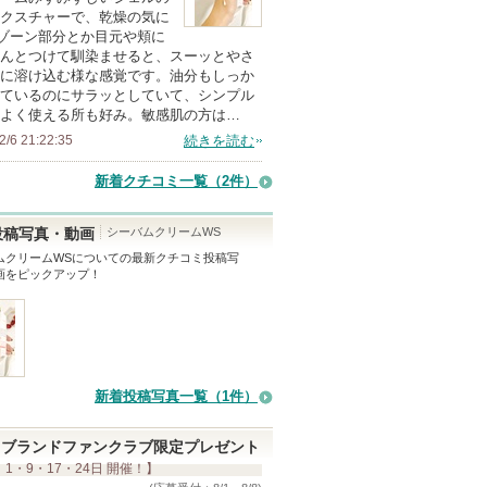
の
クスチャーで、乾燥の気に
ゾーン部分とか目元や頬に
メ
んとつけて馴染ませると、スーッとやさ
ン
に溶け込む様な感覚です。油分もしっか
バ
ているのにサラッとしていて、シンプル
よく使える所も好み。敏感肌の方は…
ー
2/6 21:22:35
続きを読む
に
お
新着クチコミ一覧
（2件）
気
に
シーバムクリームWS
投稿写真・動画
入
ムクリームWS
についての最新クチコミ投稿写
画をピックアップ！
り
登
録
さ
れ
新着投稿写真一覧（1件）
て
い
ブランドファンクラブ限定プレゼント
ま
 1・9・17・24日 開催！】
す