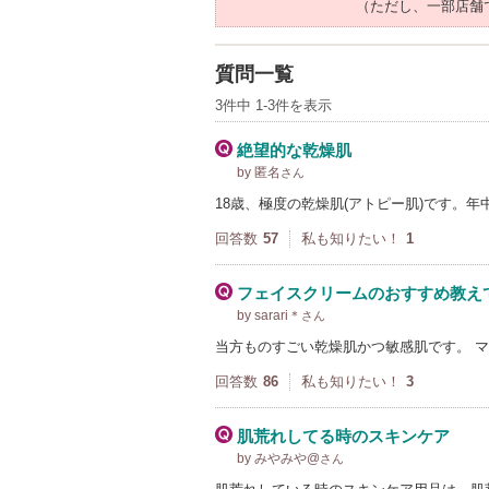
（ただし、一部店舗
質問一覧
3件中 1-3件を表示
絶望的な乾燥肌
by 匿名
さん
18歳、極度の乾燥肌(アトピー肌)です。
回答数
57
私も知りたい！
1
フェイスクリームのおすすめ教え
by sarari＊
さん
当方ものすごい乾燥肌かつ敏感肌です。 
回答数
86
私も知りたい！
3
肌荒れしてる時のスキンケア
by みやみや@
さん