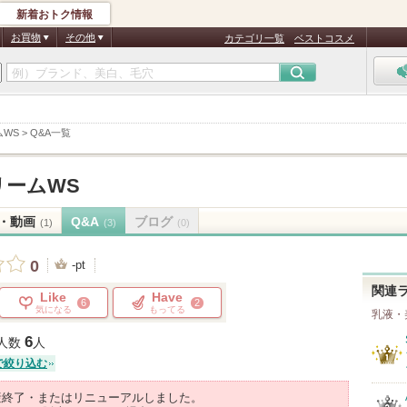
新着おトク情報
お買物
その他
カテゴリ一覧
ベストコスメ
WS
>
Q&A一覧
リームWS
・動画
Q&A
ブログ
(1)
(3)
(0)
0
-pt
関連
Like
Have
6
2
気になる
もってる
乳液・
6
人数
人
で絞り込む
産終了・またはリニューアルしました。