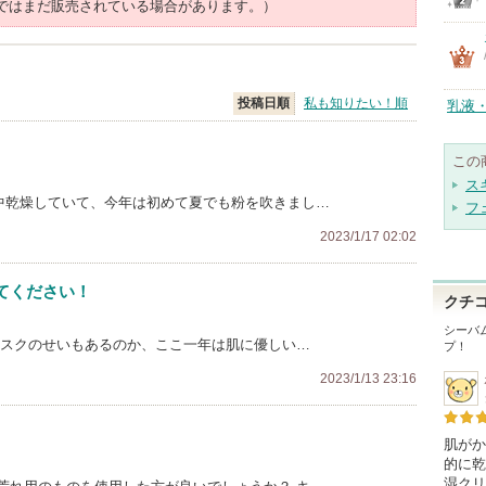
ではまだ販売されている場合があります。）
投稿日順
私も知りたい！順
乳液
この
ス
年中乾燥していて、今年は初めて夏でも粉を吹きまし…
フ
2023/1/17 02:02
てください！
クチ
シーバ
マスクのせいもあるのか、ここ一年は肌に優しい…
プ！
2023/1/13 23:16
肌がか
的に乾
湿クリ