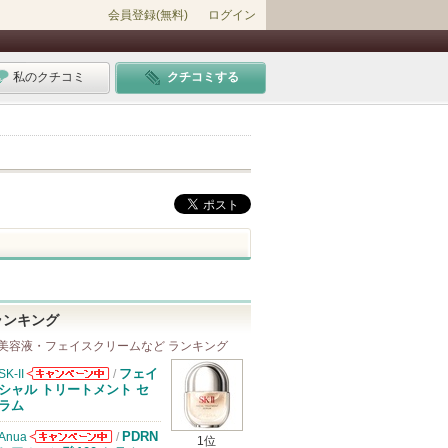
会員登録(無料)
ログイン
私のクチコミ
クチコミする
ランキング
美容液・フェイスクリームなど ランキング
フェイ
SK-II
/
SK-IIからのお
シャル トリートメント セ
知らせがありま
ラム
す
PDRN
Anua
/
1位