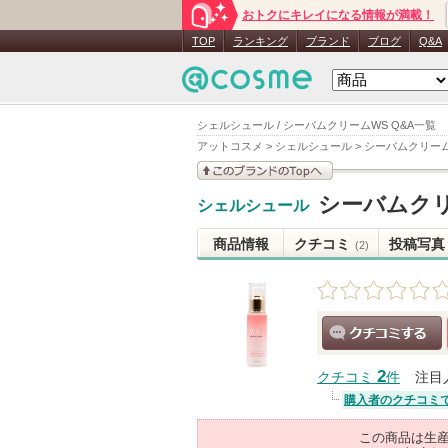
おトクにキレイになる情報が満載！
TOP
ランキング
ブランド
ブログ
Q&A
シェルシュール / シーバムクリームWS Q&A一覧
アットコスメ
>
シェルシュール
>
シーバムクリーム
このブランドの情報を
シーバムク
シェルシュール
見る
商品情報
クチコミ
投稿写真
(2)
クチコミする
2
クチコミ
件
注目
購入者のクチコミ
この商品は生