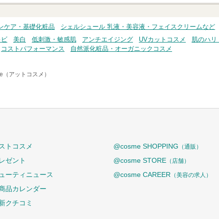
ンケア・基礎化粧品
シェルシュール 乳液・美容液・フェイスクリームなど
キビ
美白
低刺激・敏感肌
アンチエイジング
UVカットコスメ
肌のハリ
コストパフォーマンス
自然派化粧品・オーガニックコスメ
me（アットコスメ）
ストコスメ
@cosme SHOPPING
（通販）
レゼント
@cosme STORE
（店舗）
ューティニュース
@cosme CAREER
（美容の求人）
商品カレンダー
新クチコミ