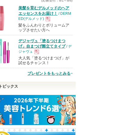
(応募受付：8/1～8/8)
美髪を育むデルメッドのヘア
エッセンスをお届け！
/ DERM
ED(デルメッド)
髪をふんわりとボリュームア
現
ップさせたい方へ
デジャヴュ「塗るつけまつ
品
げ」自まつげ際立てタイプ
/ デ
ジャヴュ
大人気「塗るつけまつげ」が
現
試せるチャンス！
プレゼントをもっとみる
品
トピックス