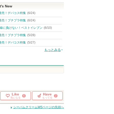
t's New
発売！デパコス特集
(6/24)
発売！プチプラ特集
(6/24)
線に負けない！ベストイレブン
(6/10)
発売！プチプラ特集
(5/28)
発売！デパコス特集
(5/27)
もっとみる
Like
Have
6
2
気になる
もってる
シーバムクリームWS
ページの先頭へ