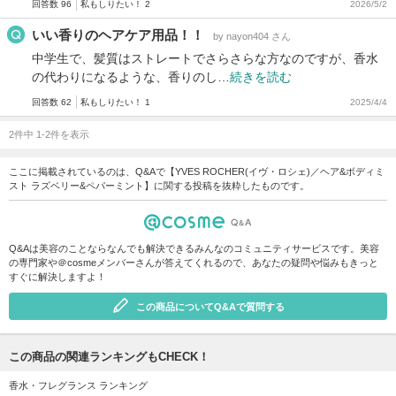
回答数 96
私もしりたい！ 2
2026/5/2
いい香りのヘアケア用品！！
by nayon404 さん
中学生で、髪質はストレートでさらさらな方なのですが、香水
の代わりになるような、香りのし…
続きを読む
回答数 62
私もしりたい！ 1
2025/4/4
2件中 1-2件を表示
ここに掲載されているのは、Q&Aで【YVES ROCHER(イヴ・ロシェ)／ヘア&ボディミ
スト ラズベリー&ペパーミント】に関する投稿を抜粋したものです。
Q&Aは美容のことならなんでも解決できるみんなのコミュニティサービスです。美容
の専門家や＠cosmeメンバーさんが答えてくれるので、あなたの疑問や悩みもきっと
すぐに解決しますよ！
この商品についてQ&Aで質問する
この商品の関連ランキングもCHECK！
香水・フレグランス ランキング