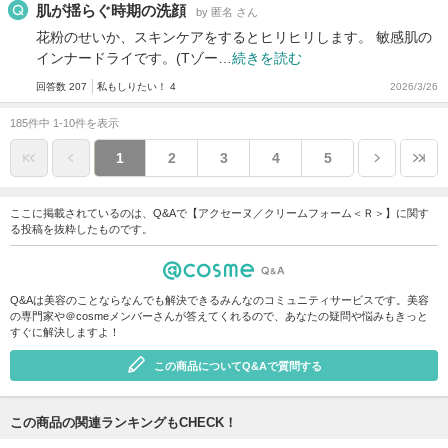
肌が揺らぐ時期の洗顔
by 匿名 さん
花粉のせいか、スキンケアをするとヒリヒリします。 敏感肌の
インナードライです。(Tゾー…
続きを読む
回答数 207
私もしりたい！ 4
2026/3/26
185件中 1-10件を表示
1
2
3
4
5
ここに掲載されているのは、Q&Aで【アクセーヌ／クリームフォーム＜Ｒ＞】に関す
る投稿を抜粋したものです。
Q&Aは美容のことならなんでも解決できるみんなのコミュニティサービスです。美容
の専門家や＠cosmeメンバーさんが答えてくれるので、あなたの疑問や悩みもきっと
すぐに解決しますよ！
この商品についてQ&Aで質問する
この商品の関連ランキングもCHECK！