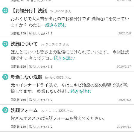
回答数 78
私もしりたい！ 4
2026/6/10
【お福分け】洗顔
by _mano さん
おみくじで大大吉が出たのでお福分けです 洗顔なにを使ってい
ますか？ わたし…
続きを読む
回答数 259
私もしりたい！ 7
2026/6/8
洗顔について
by ジェス２２ さん
ほんとにいつも皆さまの返信に助けられていいます。 今回は洗
顔です… 今までデコ…
続きを読む
回答数 156
私もしりたい！ 3
2026/5/17
乾燥しない洗顔
by なな0073 さん
元々インナードライ肌で、今はニキビ治療の薬の影響で肌が乾
燥してます。 乾燥しない洗顔…
続きを読む
回答数 156
私もしりたい！ 2
2026/5/2
洗顔フォーム
by ヒロミン1223 さん
皆さんオススメの洗顔フォームを教えてください。
回答数 130
私もしりたい！ 2
2026/4/11