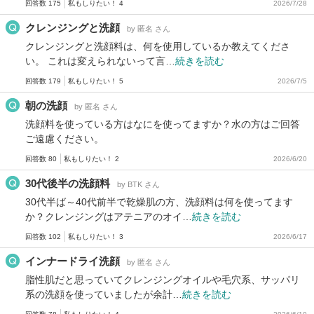
回答数 175
私もしりたい！ 4
2026/7/28
クレンジングと洗顔
by 匿名 さん
クレンジングと洗顔料は、何を使用しているか教えてくださ
い。 これは変えられないって言…
続きを読む
回答数 179
私もしりたい！ 5
2026/7/5
朝の洗顔
by 匿名 さん
洗顔料を使っている方はなにを使ってますか？水の方はご回答
ご遠慮ください。
回答数 80
私もしりたい！ 2
2026/6/20
30代後半の洗顔料
by BTK さん
30代半ば～40代前半で乾燥肌の方、洗顔料は何を使ってます
か？クレンジングはアテニアのオイ…
続きを読む
回答数 102
私もしりたい！ 3
2026/6/17
インナードライ洗顔
by 匿名 さん
脂性肌だと思っていてクレンジングオイルや毛穴系、サッパリ
系の洗顔を使っていましたが余計…
続きを読む