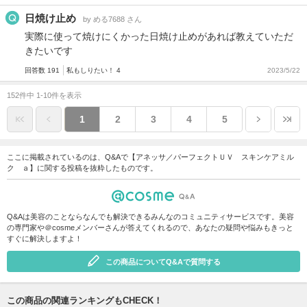
日焼け止め
by める7688 さん
実際に使って焼けにくかった日焼け止めがあれば教えていただ
きたいです
回答数 191
私もしりたい！ 4
2023/5/22
152件中 1-10件を表示
1
2
3
4
5
ここに掲載されているのは、Q&Aで【アネッサ／パーフェクトＵＶ スキンケアミル
ク ａ】に関する投稿を抜粋したものです。
Q&Aは美容のことならなんでも解決できるみんなのコミュニティサービスです。美容
の専門家や＠cosmeメンバーさんが答えてくれるので、あなたの疑問や悩みもきっと
すぐに解決しますよ！
この商品についてQ&Aで質問する
この商品の関連ランキングもCHECK！