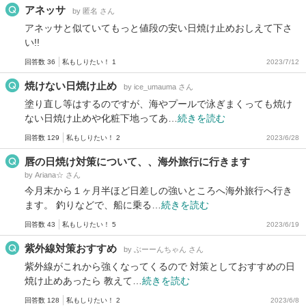
アネッサ
by 匿名 さん
アネッサと似ていてもっと値段の安い日焼け止めおしえて下さ
い!!
回答数 36
私もしりたい！ 1
2023/7/12
焼けない日焼け止め
by ice_umauma さん
塗り直し等はするのですが、海やプールで泳ぎまくっても焼け
ない日焼け止めや化粧下地ってあ…
続きを読む
回答数 129
私もしりたい！ 2
2023/6/28
唇の日焼け対策について、、海外旅行に行きます
by Ariana☆ さん
今月末から１ヶ月半ほど日差しの強いところへ海外旅行へ行き
ます。 釣りなどで、船に乗る…
続きを読む
回答数 43
私もしりたい！ 5
2023/6/19
紫外線対策おすすめ
by ぶーーんちゃん さん
紫外線がこれから強くなってくるので 対策としておすすめの日
焼け止めあったら 教えて…
続きを読む
回答数 128
私もしりたい！ 2
2023/6/8