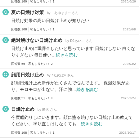
回答数 160
私もしりたい！ 1
2025/6/26
夏の日焼け対策
by :::あゆまま::: さん
日焼け効果の高い日焼け止めが知りたい
回答数 108
私もしりたい！ 1
2025/6/8
絶対焼けない日焼け止め
by DJあいこ さん
日焼け止めに重課金したいと思っています 日焼けしない 白くな
りすぎない 毎日使い…
続きを読む
回答数 56
私もしりたい！ 2
2025/3/2
顔用日焼け止め
by ○たぬぽ○ さん
顔用日焼け止め新作がたくさんで悩んでます。 保湿効果があ
り、モロモロが出ない、汗に強…
続きを読む
回答数 51
私もしりたい！ 4
2025/2/24
日焼け止め
by 匿名 さん
今度船釣りしにいきます。顔に塗る焼けない日焼け止め教えて
ください。塗り直しはしなくても…
続きを読む
回答数 108
私もしりたい！ 1
2023/10/17