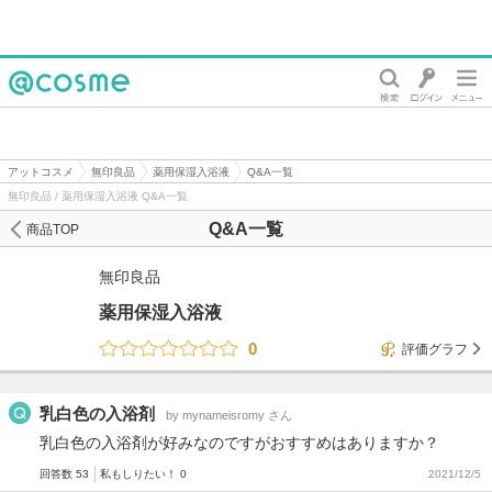
@cosme
アットコスメ
無印良品
薬用保湿入浴液
Q&A一覧
無印良品 / 薬用保湿入浴液 Q&A一覧
Q&A一覧
商品TOP
無印良品
薬用保湿入浴液
0
評価グラフ
乳白色の入浴剤
by mynameisromy さん
乳白色の入浴剤が好みなのですがおすすめはありますか？
回答数 53
私もしりたい！ 0
2021/12/5