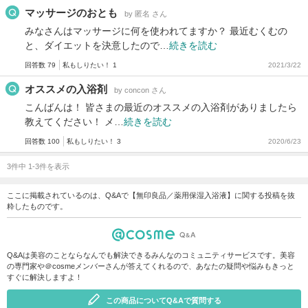
マッサージのおとも
by 匿名 さん
みなさんはマッサージに何を使われてますか？ 最近むくむの
と、ダイエットを決意したので…
続きを読む
回答数 79
私もしりたい！ 1
2021/3/22
オススメの入浴剤
by concon さん
こんばんは！ 皆さまの最近のオススメの入浴剤がありましたら
教えてください！ メ…
続きを読む
回答数 100
私もしりたい！ 3
2020/6/23
3件中 1-3件を表示
ここに掲載されているのは、Q&Aで【無印良品／薬用保湿入浴液】に関する投稿を抜
粋したものです。
Q&Aは美容のことならなんでも解決できるみんなのコミュニティサービスです。美容
の専門家や＠cosmeメンバーさんが答えてくれるので、あなたの疑問や悩みもきっと
すぐに解決しますよ！
この商品についてQ&Aで質問する