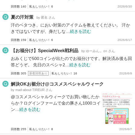
回答数 140
私もしりたい！ 6
2026/6/30
夏の汗対策
by 匿名 さん
汗のベタつき、におい対策のアイテムを教えてください。 汗か
きではないですが、身だしな…
続きを読む
回答数 159
私もしりたい！ 6
2026/6/17
【お福分け】SpecialWeek戦利品
by ゆーみん.。o○ さん
おみくじで500コインが出たのでお福分けです。解決済み後も回
答どうぞ。 先日のスペシャ2…
続きを読む
回答数 305
新着回答あり
私もしりたい！ 16
2026/6/9
解決OKお裾分け@コスメスペシャルウィーク
by mad-about-TIREUR さん
@コスメスペシャルウィークでお買い物したか
らか？ログインファームで金の豚さん1000コイ
ン…
続きを読む
回答数 255
私もしりたい！ 8
2026/6/7