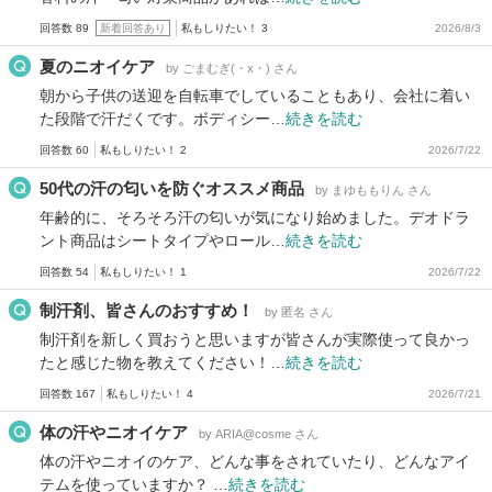
回答数 89
新着回答あり
私もしりたい！ 3
2026/8/3
夏のニオイケア
by ごまむぎ(・x・) さん
朝から子供の送迎を自転車でしていることもあり、会社に着い
た段階で汗だくです。ボディシー…
続きを読む
回答数 60
私もしりたい！ 2
2026/7/22
50代の汗の匂いを防ぐオススメ商品
by まゆももりん さん
年齢的に、そろそろ汗の匂いが気になり始めました。デオドラ
ント商品はシートタイプやロール…
続きを読む
回答数 54
私もしりたい！ 1
2026/7/22
制汗剤、皆さんのおすすめ！
by 匿名 さん
制汗剤を新しく買おうと思いますが皆さんが実際使って良かっ
たと感じた物を教えてください！…
続きを読む
回答数 167
私もしりたい！ 4
2026/7/21
体の汗やニオイケア
by ARIA@cosme さん
体の汗やニオイのケア、どんな事をされていたり、どんなアイ
テムを使っていますか？ …
続きを読む