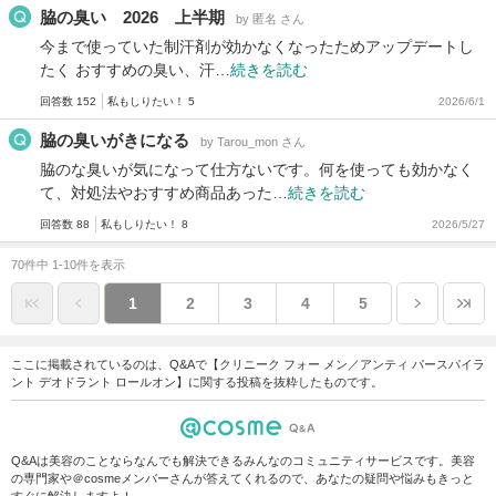
脇の臭い 2026 上半期
by 匿名 さん
今まで使っていた制汗剤が効かなくなったためアップデートし
たく おすすめの臭い、汗…
続きを読む
回答数 152
私もしりたい！ 5
2026/6/1
脇の臭いがきになる
by Tarou_mon さん
脇のな臭いが気になって仕方ないです。何を使っても効かなく
て、対処法やおすすめ商品あった…
続きを読む
回答数 88
私もしりたい！ 8
2026/5/27
70件中 1-10件を表示
1
2
3
4
5
ここに掲載されているのは、Q&Aで【クリニーク フォー メン／アンティ パースパイラ
ント デオドラント ロールオン】に関する投稿を抜粋したものです。
Q&Aは美容のことならなんでも解決できるみんなのコミュニティサービスです。美容
の専門家や＠cosmeメンバーさんが答えてくれるので、あなたの疑問や悩みもきっと
すぐに解決しますよ！