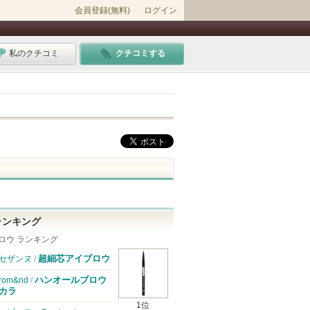
会員登録(無料)
ログイン
私のクチコミ
クチコミする
ランキング
ロウ ランキング
超細芯アイブロウ
セザンヌ
/
ハンオールブロウ
rom&nd
/
カラ
1位