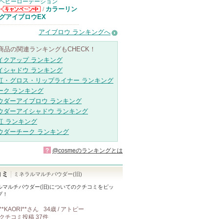
ヘビーローテーション
カラーリン
/
ヘビーローテー
グアイブロウEX
ションからのお
知らせがありま
アイブロウ ランキングへ
す
商品の関連ランキングもCHECK！
イクアップ ランキング
イシャドウ ランキング
紅・グロス・リップライナー ランキング
ーク ランキング
ウダーアイブロウ ランキング
ウダーアイシャドウ ランキング
紅 ランキング
ウダーチーク ランキング
?
@cosmeのランキングとは
コミ
ミネラルマルチパウダー(旧)
ルマルチパウダー(旧)
についてのクチコミをピッ
プ！
**KAORI**
さん
34歳 / アトピー
クチコミ投稿
37
件