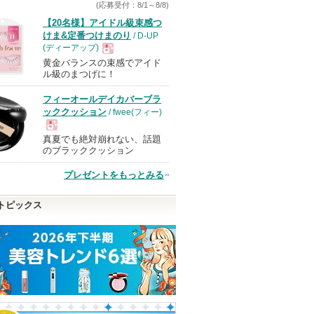
(応募受付：8/1～8/8)
【20名様】アイドル級束感つ
けま&定番つけまのり
/ D-UP
(ディーアップ)
黄金バランスの束感でアイド
現
ル級のまつげに！
フィーオールデイカバーブラ
品
ッククッション
/ fwee(フィー)
真夏でも絶対崩れない、話題
現
のブラッククッション
プレゼントをもっとみる
品
トピックス