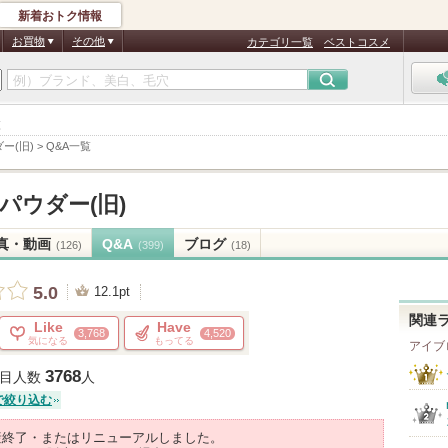
新着おトク情報
お買物
その他
カテゴリ一覧
ベストコスメ
覧
ー(旧)
>
Q&A一覧
パウダー(旧)
真・動画
Q&A
ブログ
(126)
(399)
(18)
5.0
12.1pt
関連
Like
Have
3,768
4,520
気になる
もってる
アイブ
3768
目人数
人
で絞り込む
産終了・またはリニューアルしました。