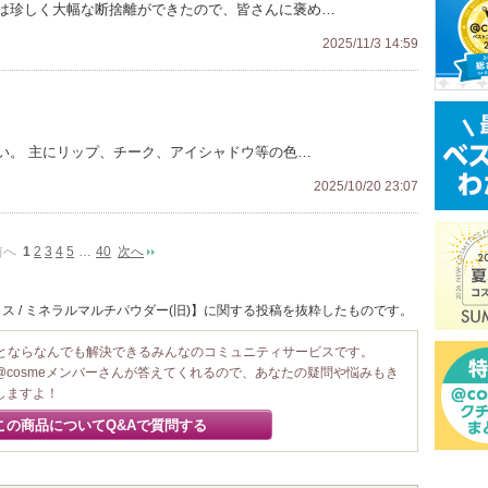
は珍しく大幅な断捨離ができたので、皆さんに褒め…
2025/11/3 14:59
い。 主にリップ、チーク、アイシャドウ等の色…
2025/10/20 23:07
前へ
1
2
3
4
5
…
40
次へ
ス / ミネラルマルチパウダー(旧)】に関する投稿を抜粋したものです。
ことならなんでも解決できるみんなのコミュニティサービスです。
@cosmeメンバーさんが答えてくれるので、あなたの疑問や悩みもき
しますよ！
この商品についてQ&Aで質問する