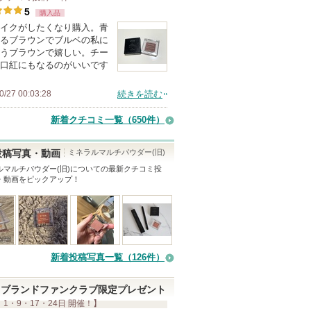
5
購入品
イクがしたくなり購入。青
るブラウンでブルベの私に
うブラウンで嬉しい。チー
口紅にもなるのがいいです
0/27 00:03:28
続きを読む
新着クチコミ一覧
（650件）
ミネラルマルチパウダー(旧)
投稿写真・動画
ルマルチパウダー(旧)
についての最新クチコミ投
・動画をピックアップ！
新着投稿写真一覧（126件）
ブランドファンクラブ限定プレゼント
 1・9・17・24日 開催！】