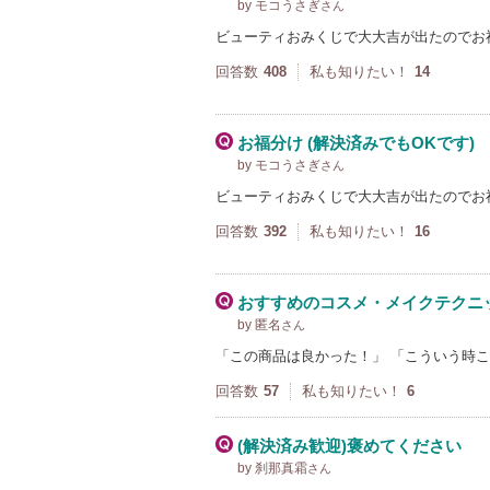
by モコうさぎ
さん
ビューティおみくじで大大吉が出たのでお
回答数
408
私も知りたい！
14
お福分け (解決済みでもOKです)
by モコうさぎ
さん
ビューティおみくじで大大吉が出たのでお
回答数
392
私も知りたい！
16
おすすめのコスメ・メイクテクニ
by 匿名
さん
「この商品は良かった！」 「こういう時
回答数
57
私も知りたい！
6
(解決済み歓迎)褒めてください
by 刹那真霜
さん