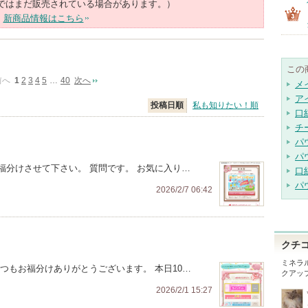
ではまだ販売されている場合があります。）
新商品情報はこちら
この
前へ
1
2
3
4
5
…
40
次へ
メ
ア
投稿日順
私も知りたい！順
口
チ
パ
パ
福分けさせて下さい。 質問です。 お気に入り…
口
パ
2026/2/7 06:42
クチ
ミネラ
つもお福分けありがとうございます。 本日10…
クアッ
2026/2/1 15:27