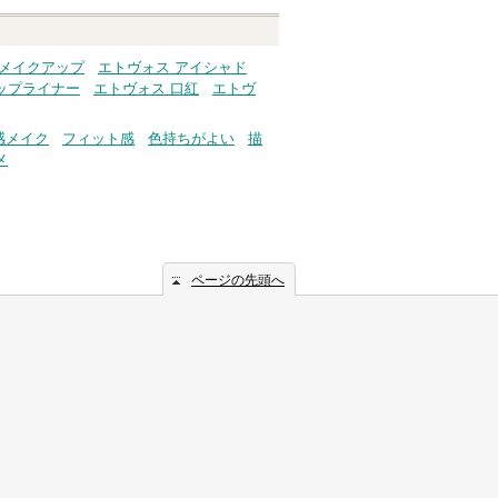
 メイクアップ
エトヴォス アイシャド
ップライナー
エトヴォス 口紅
エトヴ
感メイク
フィット感
色持ちがよい
描
メ
ページの先頭へ