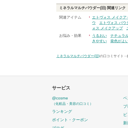
ミネラルマルチパウダー(旧)
関連リンク
関連アイテム
エトヴォス メイクア
ウ
エトヴォス パウ
ォス メイクアップ
お悩み・効果
うるおい
ナチュラ
きやすい
発色がよ
ミネラルマルチパウダー(旧)
の口コミサイト -
サービス
@cosme
ベ
（化粧品・美容の口コミ）
プ
ランキング
ビ
ポイント・クーポン
新