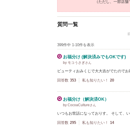
（ただし、一部店舗
質問一覧
399件中 1-10件を表示
お福分け (解決済みでもOKです)
by モコうさぎ
さん
ビューティおみくじで大大吉がでたのでお
回答数
353
私も知りたい！
20
お福分け（解決済OK）
by CocoaCulture
さん
いつもお世話になっておりす。 そして、い
回答数
295
私も知りたい！
14