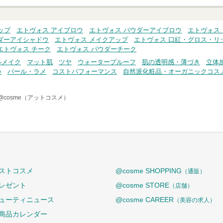
ップ
エトヴォス アイブロウ
エトヴォス パウダーアイブロウ
エトヴォス
ダーアイシャドウ
エトヴォス メイクアップ
エトヴォス 口紅・グロス・リ
エトヴォス チーク
エトヴォス パウダーチーク
ルメイク
マット肌
ツヤ
ウォータープルーフ
肌の透明感・薄づき
立体
い
パール・ラメ
コストパフォーマンス
自然派化粧品・オーガニックコス
@cosme（アットコスメ）
ストコスメ
@cosme SHOPPING
（通販）
レゼント
@cosme STORE
（店舗）
ューティニュース
@cosme CAREER
（美容の求人）
商品カレンダー