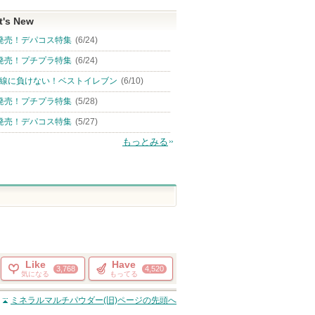
t's New
発売！デパコス特集
(6/24)
発売！プチプラ特集
(6/24)
線に負けない！ベストイレブン
(6/10)
発売！プチプラ特集
(5/28)
発売！デパコス特集
(5/27)
もっとみる
Like
Have
3,768
4,520
気になる
もってる
ミネラルマルチパウダー(旧)
ページの先頭へ