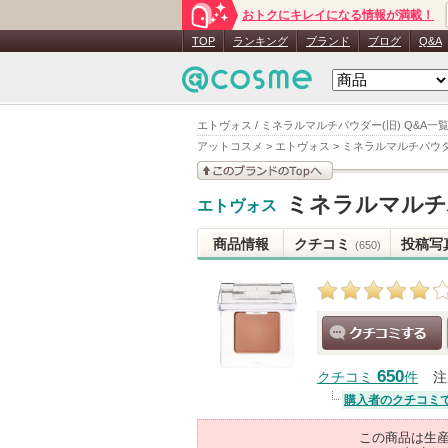
おトクにキレイになる情報が満載！
TOP
ランキング
ブランド
ブログ
Q&A
エトヴォス / ミネラルマルチパウダー(旧) Q&A一
アットコスメ
>
エトヴォス
>
ミネラルマルチパウダ
このブランドの情報を
ミネラルマルチ
エトヴォス
見る
商品情報
クチコミ
投稿写
(650)
クチコミする
650
クチコミ
件
注
購入者のクチコミ
この商品は生