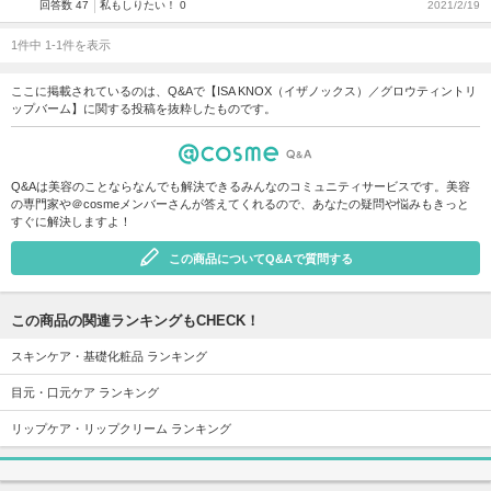
回答数 47
私もしりたい！ 0
2021/2/19
1件中 1-1件を表示
ここに掲載されているのは、Q&Aで【ISA KNOX（イザノックス）／グロウティントリ
ップバーム】に関する投稿を抜粋したものです。
Q&Aは美容のことならなんでも解決できるみんなのコミュニティサービスです。美容
の専門家や＠cosmeメンバーさんが答えてくれるので、あなたの疑問や悩みもきっと
すぐに解決しますよ！
この商品についてQ&Aで質問する
この商品の関連ランキングもCHECK！
スキンケア・基礎化粧品 ランキング
目元・口元ケア ランキング
リップケア・リップクリーム ランキング