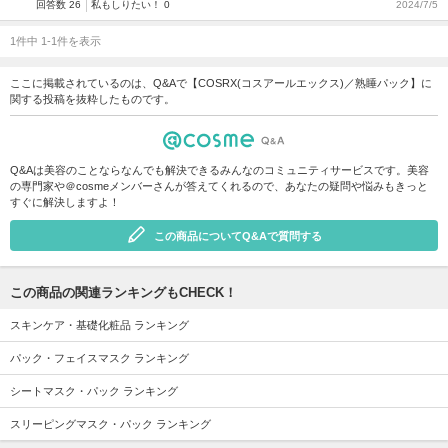
回答数 26
私もしりたい！ 0
2024/7/5
1件中 1-1件を表示
ここに掲載されているのは、Q&Aで【COSRX(コスアールエックス)／熟睡パック】に
関する投稿を抜粋したものです。
Q&Aは美容のことならなんでも解決できるみんなのコミュニティサービスです。美容
の専門家や＠cosmeメンバーさんが答えてくれるので、あなたの疑問や悩みもきっと
すぐに解決しますよ！
この商品についてQ&Aで質問する
この商品の関連ランキングもCHECK！
スキンケア・基礎化粧品 ランキング
パック・フェイスマスク ランキング
シートマスク・パック ランキング
スリーピングマスク・パック ランキング