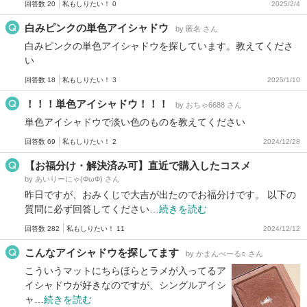
回答数 20
私もしりたい！ 0
2025/2/4
白みピンクの単色アイシャドウ
by 匿名 さん
白みピンクの単色アイシャドウを探しています。教えてくださ
い
回答数 18
私もしりたい！ 3
2025/1/10
！！！単色アイシャドウ！！！
by おちゃ6688 さん
単色アイシャドウで淡い色のものを教えてください
回答数 69
私もしりたい！ 2
2024/12/28
【お福分け・解決済み可】直近で購入したコスメ
by あいりーにゃ(ФωФ) さん
昨日ですが、おみくじで大吉が出たのでお福分けです。 以下の
質問に必ず回答してください…
続きを読む
回答数 282
私もしりたい！ 11
2024/12/12
こんなアイシャドウを探してます
by かまんべーる○ さん
こういうマットにちらほらとラメが入ってるア
イシャドウが好きなのですが、シングルアイシ
ャ…
続きを読む