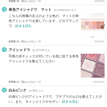
回答数 56
私もしりたい！ 0
2025/5/5
単色アイシャドウ マット
by earlgraytea さん
こちらの画像の左上のような色の、マットの単
色アイシャドウを探しています。どのブランド
で…
続きを読む
回答数 23
私もしりたい！ 0
2025/3/1
アイシャドウ
by 涅7788 さん
写真の赤チェックが付いている色に似てる単色
アイシャドウを教えてください
回答数 21
私もしりたい！ 0
2025/2/12
白みピンク
by 匿名 さん
白身ピンクのアイシャドウで、プチプラのものを教えてくださ
い。また、キャンメイクやセザン…
続きを読む