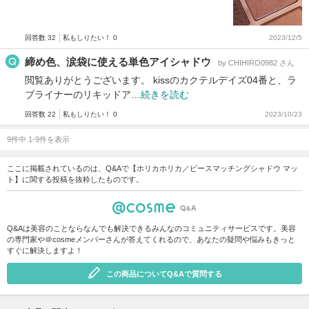
回答数 32
私もしりたい！ 0
2023/12/5
締め色、涙袋に使える単色アイシャドウ
by CHIHIRO0982 さん
閲覧ありがとうございます。 kissのカクテルデイズ04番と、ラ
ブライナーのリキッドア…
続きを読む
回答数 22
私もしりたい！ 0
2023/10/23
9件中 1-9件を表示
ここに掲載されているのは、Q&Aで【ホリカホリカ／ピースマッチングシャドウ マッ
ト】に関する投稿を抜粋したものです。
Q&Aは美容のことならなんでも解決できるみんなのコミュニティサービスです。美容
の専門家や＠cosmeメンバーさんが答えてくれるので、あなたの疑問や悩みもきっと
すぐに解決しますよ！
この商品についてQ&Aで質問する