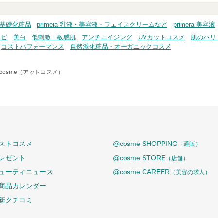
ア・基礎化粧品
primera 乳液・美容液・フェイスクリームなど
primera 美容液
キビ
美白
低刺激・敏感肌
アンチエイジング
UVカットコスメ
肌のハリ
コストパフォーマンス
自然派化粧品・オーガニックコスメ
cosme（アットコスメ）
ストコスメ
@cosme SHOPPING
（通販）
レゼント
@cosme STORE
（店舗）
ューティニュース
@cosme CAREER
（美容の求人）
商品カレンダー
新クチコミ