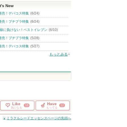
t's New
発売！デパコス特集
(6/24)
発売！プチプラ特集
(6/24)
線に負けない！ベストイレブン
(6/10)
発売！プチプラ特集
(5/28)
発売！デパコス特集
(5/27)
もっとみる
Like
Have
18
12
気になる
もってる
ミラクルシードエッセンス
ページの先頭へ