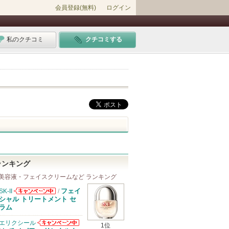
会員登録(無料)
ログイン
私のクチコミ
クチコミする
ランキング
美容液・フェイスクリームなど ランキング
フェイ
SK-II
/
SK-IIからのお
シャル トリートメント セ
知らせがありま
ラム
す
エリクシール
1位