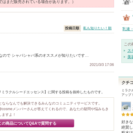
ではまだ販売されている場合があります。）
投稿日順
私も知りたい！順
乳液
この
ス
なので シャバシャバ系のオススメが知りたいです…
美
2021/3/3 17:06
クチ
ミラク
ra / ミラクルシードエッセンス】に関する投稿を抜粋したものです。
アップ
ことならなんでも解決できるみんなのコミュニティサービスです。
@cosmeメンバーさんが答えてくれるので、あなたの疑問や悩みもき
しますよ！
好きなy
この商品についてQ&Aで質問する
絶賛し
粧水は