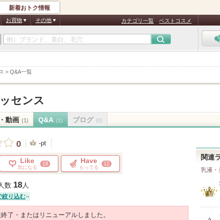
新着おトク情報
お買物
その他
カテゴリ一覧
ベストコスメ
ス
>
Q&A一覧
ッセンス
・動画
Q&A
ブログ
(1)
(1)
(0)
0
-pt
関連
Like
Have
18
12
気になる
もってる
乳液・
18
人数
人
で絞り込む
産終了・またはリニューアルしました。