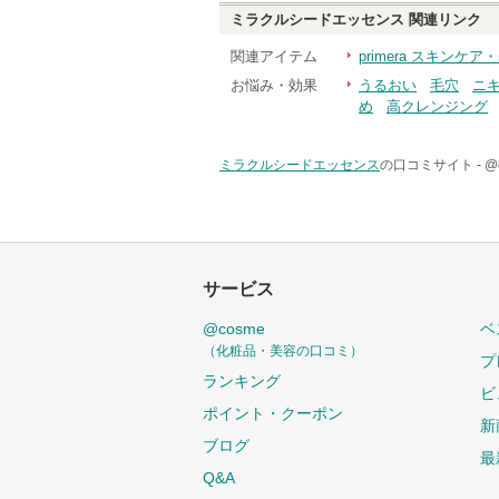
ミラクルシードエッセンス
関連リンク
関連アイテム
primera スキンケ
お悩み・効果
うるおい
毛穴
ニ
め
高クレンジング
ミラクルシードエッセンス
の口コミサイト -
@
サービス
@cosme
ベ
（化粧品・美容の口コミ）
プ
ランキング
ビ
ポイント・クーポン
新
ブログ
最
Q&A