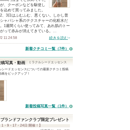
の
が、クーポンなどを駆使し
を込めて買ってみました。
メ
2、3日はふむふむ、悪くない。しかし普
ン
シャパシャ系のテクスチャーの化粧水だ
バ
。1週間くらい使ってみて、あれ肌のトー
がって赤みが消えてきている。…
ー
/2 11:24:58
続きを読む
に
お
新着クチコミ一覧
（7件）
気
に
ミラクルシードエッセンス
投稿写真・動画
入
ルシードエッセンス
についての最新クチコミ投稿
動画をピックアップ！
り
登
録
さ
れ
新着投稿写真一覧（1件）
て
い
ブランドファンクラブ限定プレゼント
ま
 1・9・17・24日 開催！】
す