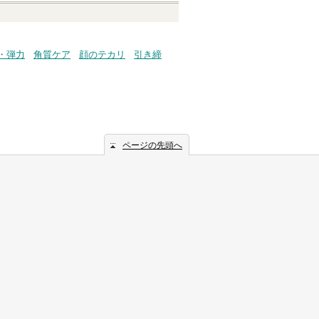
・弾力
角質ケア
顔のテカリ
引き締
ページの先頭へ