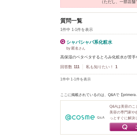
（ただし、一部店舗
質問一覧
1件中 1-1件を表示
シャバシャバ系化粧水
by 匿名
さん
高保湿のベタベタするとろみ化粧水が苦手
回答数
111
私も知りたい！
1
1件中 1-1件を表示
ここに掲載されているのは、Q&Aで【prime
Q&Aは美容の
美容の専門家や
っとすぐに解決