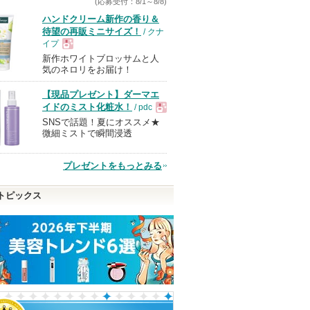
(応募受付：8/1～8/8)
ハンドクリーム新作の香り＆
待望の再販ミニサイズ！
/ クナ
イプ
新作ホワイトブロッサムと人
現
気のネロリをお届け！
【現品プレゼント】ダーマエ
品
イドのミスト化粧水！
/ pdc
SNSで話題！夏にオススメ★
現
微細ミストで瞬間浸透
品
プレゼントをもっとみる
トピックス