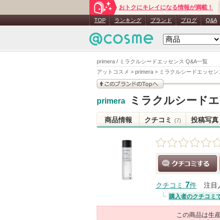
おトクにキレイになる情報が満載！
TOP
ランキング
ブランド
ブログ
Q&A
primera / ミラクルシードエッセンス Q&A一覧
アットコスメ
>
primera
>
ミラクルシードエッセン
このブランドの情報を
ミラクルシードエ
primera
見る
商品情報
クチコミ
投稿写真
(7)
クチコミする
7
クチコミ
件
注目
購入者のクチコミ
この商品は生