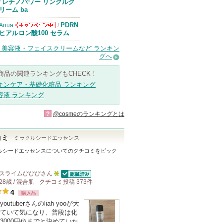
エリクシールか
レチノパワー リンクルク
/
らのお知らせが
リーム ba
あります
PDRN
Anua
/
Anuaからのお
ヒアルロン酸100 セラム
知らせがありま
す
・美容液・フェイスクリームなど ランキン
グへ
商品の関連ランキングもCHECK！
キンケア・基礎化粧品 ランキング
容液 ランキング
?
@cosmeのランキングとは
コミ
ミラクルシードエッセンス
ルシードエッセンス
についてのクチコミをピック
！
スライムぴぴぴ
さん
認証済
28歳 / 混合肌
クチコミ投稿
5
373
件
4
購入品
人
outuberさんのliah yooが大
以
ていて気になり、普段は化
上
3000円位までと決めていた