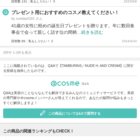
回答数 131
私もしりたい！ 3
2025/6/8
プレゼント用におすすめのコスメ教えてください！
by sunday0161 さん
41歳の女性に軽めの誕生日プレゼントを贈ります。年に数回食
事会で会って親しく話す位の間柄…
続きを読む
回答数 89
私もしりたい！ 2
2024/4/24
2件中 1-2件を表示
ここに掲載されているのは、Q&Aで【TAMBURINS／NUDE H. AND CREAM】に関す
る投稿を抜粋したものです。
Q&Aは美容のことならなんでも解決できるみんなのコミュニティサービスです。美容
の専門家や＠cosmeメンバーさんが答えてくれるので、あなたの疑問や悩みもきっと
すぐに解決しますよ！
この商品についてQ&Aで質問する
この商品の関連ランキングもCHECK！