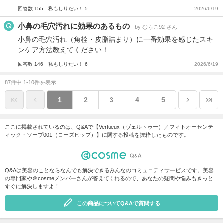
回答数 155
私もしりたい！ 5
2026/6/19
小鼻の毛穴汚れに効果のあるもの
by むらこ92 さん
小鼻の毛穴汚れ（角栓・皮脂詰まり）に一番効果を感じたスキ
ンケア方法教えてください！
回答数 146
私もしりたい！ 6
2026/6/19
87件中 1-10件を表示
1
2
3
4
5
ここに掲載されているのは、Q&Aで【Vertueux（ヴェルトゥー）／フィトオーセンテ
ィック・ソープ001（ローズヒップ）】に関する投稿を抜粋したものです。
Q&Aは美容のことならなんでも解決できるみんなのコミュニティサービスです。美容
の専門家や＠cosmeメンバーさんが答えてくれるので、あなたの疑問や悩みもきっと
すぐに解決しますよ！
この商品についてQ&Aで質問する