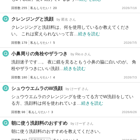
回答数 255
私もしりたい！ 20
2026/7/16
クレンジングと洗顔
by 匿名 さん
クレンジングと洗顔料は、何を使用しているか教えてくださ
い。 これは変えられないって言…
続きを読む
回答数 179
私もしりたい！ 5
2026/7/5
小鼻周りの角栓やザラつき
by Rio.o さん
洗顔迷子です…。 夜に鏡を見るともう小鼻の脇に白いのが。 角
栓やザラつきにいい洗顔…
続きを読む
回答数 180
私もしりたい！ 4
2026/7/3
シュウウエムラのW洗顔
by けーず さん
シュウウエムラのクレンジングを使ってる方でW洗顔をしてい
る方、洗顔料は何を使われていま…
続きを読む
回答数 98
私もしりたい！ 3
2026/6/26
朝に使う洗顔料のおすすめ
by けーず さん
朝に使う洗顔料のおすすめを教えてください。