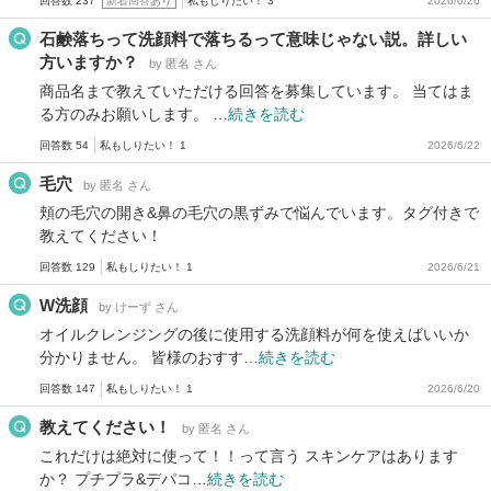
回答数 237
新着回答あり
私もしりたい！ 3
2026/6/26
石鹸落ちって洗顔料で落ちるって意味じゃない説。詳しい
方いますか？
by 匿名 さん
商品名まで教えていただける回答を募集しています。 当てはま
る方のみお願いします。 …
続きを読む
回答数 54
私もしりたい！ 1
2026/6/22
毛穴
by 匿名 さん
頬の毛穴の開き&鼻の毛穴の黒ずみで悩んでいます。タグ付きで
教えてください！
回答数 129
私もしりたい！ 1
2026/6/21
W洗顔
by けーず さん
オイルクレンジングの後に使用する洗顔料が何を使えばいいか
分かりません。 皆様のおすす…
続きを読む
回答数 147
私もしりたい！ 1
2026/6/20
教えてください！
by 匿名 さん
これだけは絶対に使って！！って言う スキンケアはあります
か？ プチプラ&デパコ…
続きを読む