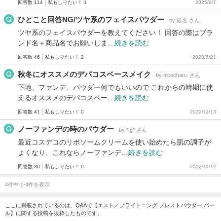
回答数 114
私もしりたい！ 1
2025/9/7
ひとこと回答NG/ツヤ系のフェイスパウダー
by 匿名 さん
ツヤ系のフェイスパウダーを教えてください！ 回答の際はブラ
ンド名＋商品名でお願いしま…
続きを読む
回答数 46
私もしりたい！ 2
2023/5/21
秋冬にオススメのデパコスベースメイク
by nicochan♪ さん
下地、ファンデ、パウダー何でもいいので これからの時期に使
えるオススメのデパコスベー…
続きを読む
回答数 41
私もしりたい！ 0
2022/11/13
ノーファンデの時のパウダー
by *tg* さん
最近コスデコのリポソームクリームを使い始めたら肌の調子が
よくなり、これならノーファンデ…
続きを読む
回答数 30
私もしりたい！ 0
2022/11/12
4件中 1-4件を表示
ここに掲載されているのは、Q&Aで【エスト／ブライトニング プレストパウダー パー
ル】に関する投稿を抜粋したものです。