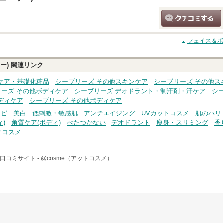
クチコミする
フェイス＆ボ
ー)
関連リンク
ケア・基礎化粧品
シーブリーズ その他スキンケア
シーブリーズ その他ス
リーズ その他ボディケア
シーブリーズ デオドラント・制汗剤・汗ケア
シ
ディケア
シーブリーズ その他ボディケア
キビ
美白
低刺激・敏感肌
アンチエイジング
UVカットコスメ
肌のハリ
ィ)
角質ケア(ボディ)
べたつかない
デオドラント
痩身・スリミング
香
クコスメ
口コミサイト -
@cosme（アットコスメ）