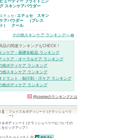
ビューティー ブライトニン
グ スキンケアパウダー
エテュセ スキン
エテュセ
/
ケアパウダー （プレス
ト） クール
その他スキンケア ランキングへ
商品の関連ランキングもCHECK！
キンケア・基礎化粧品 ランキング
ディケア・オーラルケア ランキング
の他ボディケア ランキング
の他スキンケア ランキング
オドラント・制汗剤・汗ケア ランキング
の他ボディケア ランキング
?
@cosmeのランキングとは
コミ
フェイス＆ボディシート (クラッシュベリ
ー)
ス＆ボディシート (クラッシュベリー)
についての
ミをピックアップ！
○べるちゃん○
さん