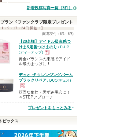
て
新着投稿写真一覧（3件）
い
ま
ブランドファンクラブ限定プレゼント
 1・9・17・24日 開催！】
す
(応募受付：8/1～8/8)
【20名様】アイドル級束感つ
けま&定番つけまのり
/ D-UP
(ディーアップ)
黄金バランスの束感でアイド
現
ル級のまつげに！
デュオ ザ クレンジングバーム
品
ブラックリペア
/ DUO(デュオ)
頑固な角栓・黒ずみ毛穴に！
現
４STEPアプローチ
プレゼントをもっとみる
品
トピックス