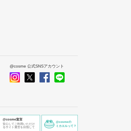
@cosme 公式SNSアカウント
instagram
x
facebook
line
@cosme宣言
@cosmeの
安心してご利用いただけ
ミカエルって？
るサイト運営を目指して