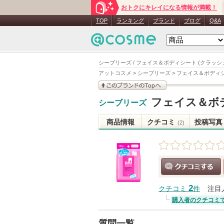
おトクにキレイになる情報が満載！
TOP
ランキング
ブランド
ブログ
Q&A
シーブリーズ / フェイス＆ボディシート (クラッシュ
アットコスメ
>
シーブリーズ
>
フェイス＆ボディシ
このブランドの情報を
フェイス＆ボデ
シーブリーズ
見る
商品情報
クチコミ
投稿写真
(2)
クチコミする
2
クチコミ
件
注目
購入者のクチコミ
質問一覧