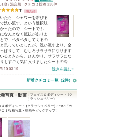
認証済
51歳 / 混合肌
クチコミ投稿
500
338
件
7
購入品
人
いたら、シャワーを浴びる
以
で洗い流す、という選択肢
上
かったので、シートでふ
の
になんとなく抵抗がありま
とで、ベタベタしてくるの
メ
と思っていましたが、洗い流すより、全
ン
っぱりして、むしろサラサラになります
バ
いるときから、ひんやり、サラサラにな
りもすごく気に入りましたシートの冷…
ー
/6 10:03:19
続きを読む
に
お
新着クチコミ一覧
（2件）
気
に
フェイス＆ボディシート (ク
投稿写真・動画
ラッシュベリー)
入
ス＆ボディシート (クラッシュベリー)
についての
り
チコミ投稿写真・動画をピックアップ！
登
録
さ
れ