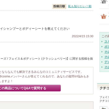
投稿日順
私も知りたい！順
ライシャンプーとボディーシートを教えてください
この
2022/4/15 15:30
ス
ボ
そ
そ
ーズ / フェイス＆ボディシート (クラッシュベリー)】に関する投稿を抜
デ
そ
ことならなんでも解決できるみんなのコミュニティサービスです。
@cosmeメンバーさんが答えてくれるので、あなたの疑問や悩みもき
しますよ！
この商品についてQ&Aで質問する
クチ
フェイ
クチコ