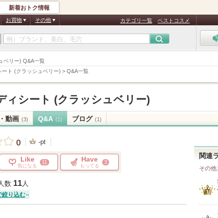
新着おトク情報
お買物
その他
カテゴリ一覧
ベストコスメ
ベリー) Q&A一覧
ート (クラッシュベリー)
>
Q&A一覧
ィシート (クラッシュベリー)
・動画
Q&A
ブログ
(3)
(1)
(1)
0
-pt
関連
Like
Have
11
3
気になる
もってる
その他
11
人数
人
で絞り込む