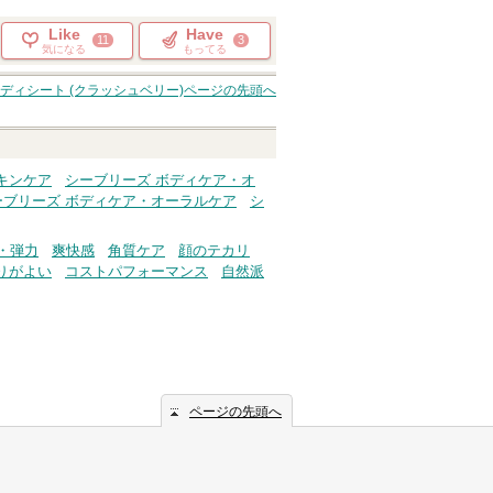
Like
Have
11
3
気になる
もってる
ディシート (クラッシュベリー)
ページの先頭へ
キンケア
シーブリーズ ボディケア・オ
ーブリーズ ボディケア・オーラルケア
シ
・弾力
爽快感
角質ケア
顔のテカリ
りがよい
コストパフォーマンス
自然派
ページの先頭へ