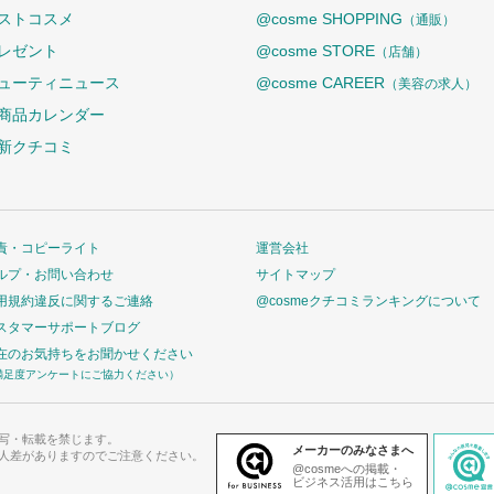
ストコスメ
@cosme SHOPPING
（通販）
レゼント
@cosme STORE
（店舗）
ューティニュース
@cosme CAREER
（美容の求人）
商品カレンダー
新クチコミ
責・コピーライト
運営会社
ルプ・お問い合わせ
サイトマップ
用規約違反に関するご連絡
@cosmeクチコミランキングについて
スタマーサポートブログ
在のお気持ちをお聞かせください
満足度アンケートにご協力ください）
写・転載を禁じます。
メーカーのみなさまへ
人差がありますのでご注意ください。
@cosmeへの掲載・
ビジネス活用はこちら