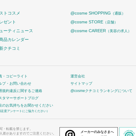
ストコスメ
@cosme SHOPPING
（通販）
レゼント
@cosme STORE
（店舗）
ューティニュース
@cosme CAREER
（美容の求人）
商品カレンダー
新クチコミ
責・コピーライト
運営会社
ルプ・お問い合わせ
サイトマップ
用規約違反に関するご連絡
@cosmeクチコミランキングについて
スタマーサポートブログ
在のお気持ちをお聞かせください
満足度アンケートにご協力ください）
写・転載を禁じます。
メーカーのみなさまへ
人差がありますのでご注意ください。