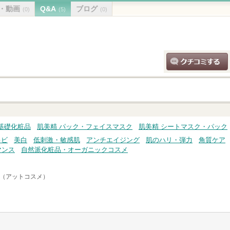
・動画
Q&A
ブログ
(0)
(5)
(0)
クチコミする
基礎化粧品
肌美精 パック・フェイスマスク
肌美精 シートマスク・パック
キビ
美白
低刺激・敏感肌
アンチエイジング
肌のハリ・弾力
角質ケア
マンス
自然派化粧品・オーガニックコスメ
me（アットコスメ）