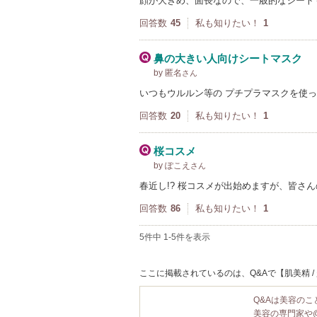
顔が大きめ、面長なので、一般的なシート
回答数
45
私も知りたい！
1
鼻の大きい人向けシートマスク
by 匿名
さん
いつもウルルン等の プチプラマスクを使っ
回答数
20
私も知りたい！
1
桜コスメ
by ぽこえ
さん
春近し!? 桜コスメが出始めますが、皆さ
回答数
86
私も知りたい！
1
5件中 1-5件を表示
ここに掲載されているのは、Q&Aで【肌美精 /
Q&Aは美容の
美容の専門家や