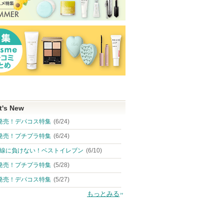
t's New
発売！デパコス特集
(6/24)
発売！プチプラ特集
(6/24)
線に負けない！ベストイレブン
(6/10)
発売！プチプラ特集
(5/28)
発売！デパコス特集
(5/27)
もっとみる