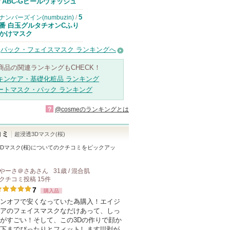
ドクターケイか
ABC-Gピールウォッシュ
/
らのお知らせが
あります
5
ナンバーズイン(numbuzin)
/
番 白玉グルタチオンCふり
かけマスク
パック・フェイスマスク ランキングへ
商品の関連ランキングもCHECK！
キンケア・基礎化粧品 ランキング
ートマスク・パック ランキング
?
@cosmeのランキングとは
コミ
超浸透3Dマスク(桜)
Dマスク(桜)
についてのクチコミをピックアッ
やーさ＠さあ
さん
31歳 / 混合肌
クチコミ投稿
15
件
7
購入品
ンオフで安くなっていた為購入！エイジ
アのフェイスマスクなだけあって、しっ
がすごい！そして、この3Dの作りで顔か
下までぴったりとフィットします!!!剥が