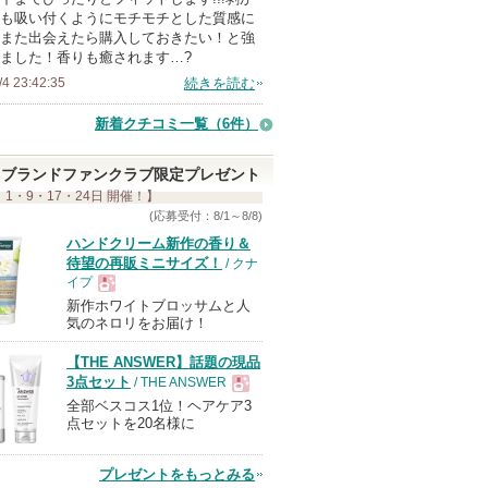
も吸い付くようにモチモチとした質感に
また出会えたら購入しておきたい！と強
ました！香りも癒されます…?
/4 23:42:35
続きを読む
新着クチコミ一覧
（6件）
ブランドファンクラブ限定プレゼント
 1・9・17・24日 開催！】
(応募受付：8/1～8/8)
ハンドクリーム新作の香り＆
待望の再販ミニサイズ！
/ クナ
イプ
新作ホワイトブロッサムと人
現
気のネロリをお届け！
【THE ANSWER】話題の現品
品
3点セット
/ THE ANSWER
全部ベスコス1位！ヘアケア3
現
点セットを20名様に
品
プレゼントをもっとみる