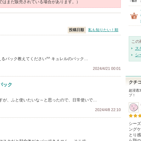
ではまだ販売されている場合があります。）
投稿日順
私も知りたい！順
この
ス
シ
えるパック教えてください^^ キュレルのパック…
2024/4/21 00:01
クチ
パック
超浸透3
プ！
すが、ふと使いたいな～と思ったので、日常使いで…
2024/4/8 22:10
シーズ
ングケ
とり感
ら顎の