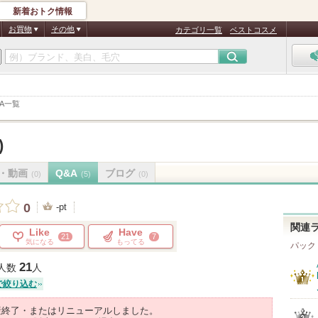
新着おトク情報
お買物
その他
カテゴリ一覧
ベストコスメ
&A一覧
)
・動画
Q&A
ブログ
(0)
(5)
(0)
0
-pt
関連
Like
Have
21
7
気になる
もってる
パック
21
人数
人
で絞り込む
産終了・またはリニューアルしました。