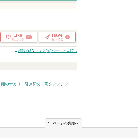
Like
Have
21
7
気になる
もってる
超浸透3Dマスク(桜)
ページの先頭へ
顔のテカリ
引き締め
高クレンジン
ページの先頭へ