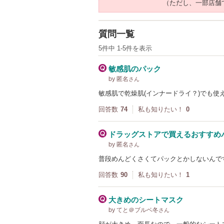
（ただし、一部店舗
質問一覧
5件中 1-5件を表示
敏感肌のパック
by 匿名
さん
敏感肌で乾燥肌(インナードライ？)でも使
回答数
74
私も知りたい！
0
ドラッグストアで買えるおすすめ
by 匿名
さん
普段めんどくさくてパックとかしないんで
回答数
90
私も知りたい！
1
大きめのシートマスク
by てと＠ブルベ冬
さん