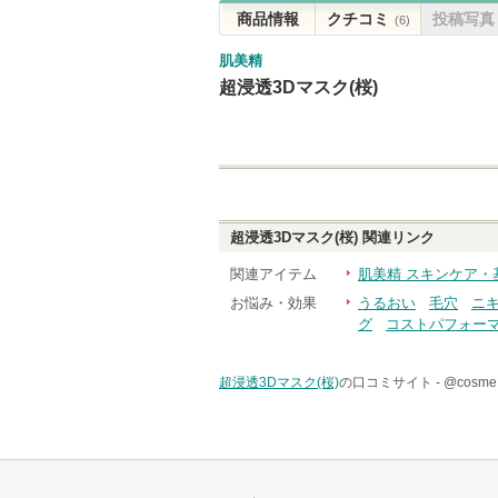
商品情報
クチコミ
投稿写真
(6)
肌美精
超浸透3Dマスク(桜)
超浸透3Dマスク(桜)
関連リンク
関連アイテム
肌美精 スキンケア・
お悩み・効果
うるおい
毛穴
ニ
グ
コストパフォー
超浸透3Dマスク(桜)
の口コミサイト -
@cos