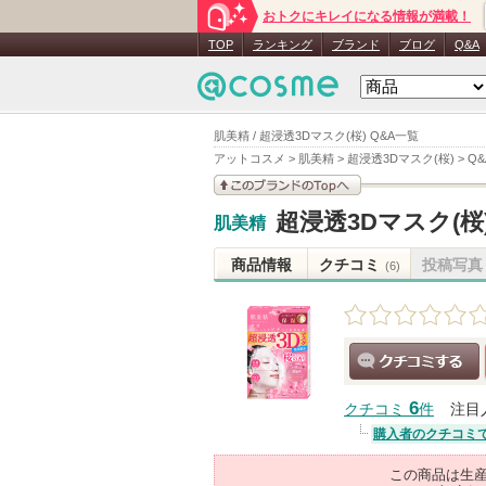
おトクにキレイになる情報が満載！
TOP
ランキング
ブランド
ブログ
Q&A
肌美精 / 超浸透3Dマスク(桜) Q&A一覧
アットコスメ
>
肌美精
>
超浸透3Dマスク(桜)
>
Q
このブランドの情報を
超浸透3Dマスク(桜
肌美精
見る
商品情報
クチコミ
投稿写真
(6)
クチコミする
6
クチコミ
件
注目
購入者のクチコミ
この商品は生