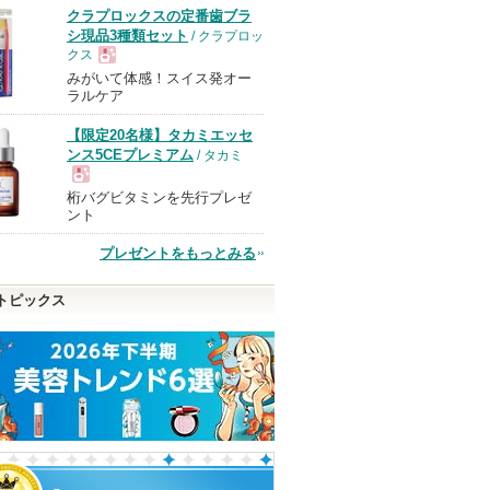
クラプロックスの定番歯ブラ
シ現品3種類セット
/ クラプロッ
クス
みがいて体感！スイス発オー
現
ラルケア
【限定20名様】タカミエッセ
品
ンス5CEプレミアム
/ タカミ
桁バグビタミンを先行プレゼ
現
ント
プレゼントをもっとみる
品
トピックス