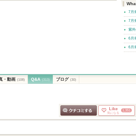
Wha
7月
7月
紫外
6月
6月
真・動画
Q&A
ブログ
(108)
(313)
(30)
Like
1,351
気になる
クチコミする