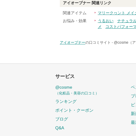
アイオープナー
関連リンク
関連アイテム
マリークヮント メイ
お悩み・効果
うるおい
ナチュラ
メ
コストパフォー
アイオープナー
の口コミサイト -
@cosme（
サービス
@cosme
ベ
（化粧品・美容の口コミ）
プ
ランキング
ビ
ポイント・クーポン
新
ブログ
最
Q&A