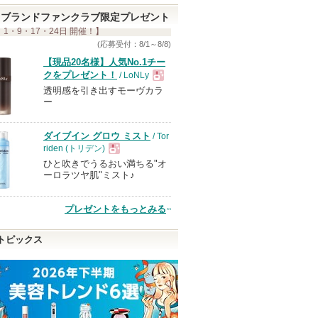
ブランドファンクラブ限定プレゼント
 1・9・17・24日 開催！】
(応募受付：8/1～8/8)
【現品20名様】人気No.1チー
クをプレゼント！
/ LoNLy
透明感を引き出すモーヴカラ
現
ー
品
ダイブイン グロウ ミスト
/ Tor
riden (トリデン)
ひと吹きでうるおい満ちる"オ
現
ーロラツヤ肌"ミスト♪
品
プレゼントをもっとみる
トピックス