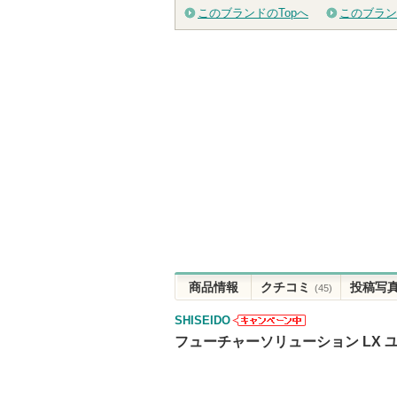
このブランドのTopへ
このブラン
商品情報
クチコミ
投稿写
(45)
SHISEIDO
SHISEIDOか
フューチャーソリューション LX 
らのお知らせ
があります