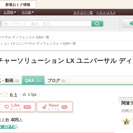
新着おトク情報
お買物
その他
カテゴリ一覧
ベストコスメ
ユニバーサル ディフェンスｅ Q&A一覧
ション LX ユニバーサル ディフェンスｅ
>
Q&A一覧
チャーソリューション LX ユニバーサル デ
真・動画
Q&A
ブログ
(2)
(34)
(1)
6.1
1.5pt
関連
Like
Have
405
92
気になる
もってる
日焼け
405
目人数
人
で絞り込む