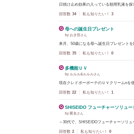
日焼け止め効果の入っている朝用乳液を探
回答数
34
私も知りたい！
3
母への誕生日プレゼント
by おき田
さん
来月、50歳になる母へ誕生日プレゼント
回答数
35
私も知りたい！
0
多機能ＵＶ
by ルルル&ルルル
さん
現在クレドポーボーテのＵＶクリームnを
回答数
22
私も知りたい！
1
SHISEIDO フューチャーソリュ
by 匿名
さん
～30代で、SHISEIDOフューチャーソ
回答数
2
私も知りたい！
0