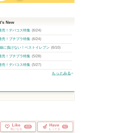
t's New
発売！デパコス特集
(6/24)
発売！プチプラ特集
(6/24)
線に負けない！ベストイレブン
(6/10)
発売！プチプラ特集
(5/28)
発売！デパコス特集
(5/27)
もっとみる
Like
Have
405
92
気になる
もってる