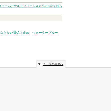
X ユニバーサル ディフェンスｅ
ページの先頭へ
くならない日焼け止め
ウォータープルー
ページの先頭へ