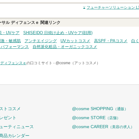
クチコミする
フューチャーソリューション L
ーサル ディフェンスｅ
関連リンク
対策・UVケア
SHISEIDO 日焼け止め・UVケア(顔用)
刺激・敏感肌
アンチエイジング
UVカットコスメ
高SPF・PAコスメ
白
トパフォーマンス
自然派化粧品・オーガニックコスメ
 ディフェンスｅ
の口コミサイト -
@cosme（アットコスメ）
ストコスメ
@cosme SHOPPING
（通販）
レゼント
@cosme STORE
（店舗）
ューティニュース
@cosme CAREER
（美容の求人）
商品カレンダー