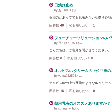
日焼け止め
by あー6981
さん
保湿力があってでも乳液みたいな塗り心地
回答数
48
私も知りたい！
1
フューチャーソリューションのバ
by 豆ごはん1971
さん
こんにちは。ご意見を聞かせてください。 S
回答数
8
私も知りたい！
0
オルビスuvクリームの上位互換の
by yuma252525
さん
オルビスuvの上位互換のようなuvクリー
回答数
18
私も知りたい！
0
朝用乳液のオススメありますか？
by spring_with
さん