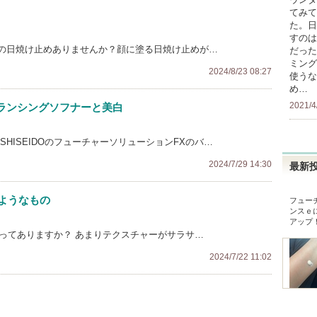
てみて
た。日
すのは
の日焼け止めありませんか？顔に塗る日焼け止めが…
だった
ミング
2024/8/23 08:27
使うな
め…
2021/4
ランシングソフナーと美白
HISEIDOのフューチャーソリューションFXのバ…
2024/7/29 14:30
最新
ようなもの
フュー
ンスｅ
アップ
ムってありますか？ あまりテクスチャーがサラサ…
2024/7/22 11:02