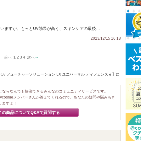
していますが、もっとUV効果が高く、スキンケアの最後…
2023/12/15 16:18
前へ
1
2
3
4
次へ
DO / フューチャーソリューション LX ユニバーサル ディフェンスｅ】に
ことならなんでも解決できるみんなのコミュニティサービスです。
@cosmeメンバーさんが答えてくれるので、あなたの疑問や悩みもき
しますよ！
この商品についてQ&Aで質問する