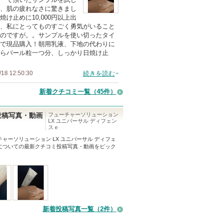
、肌の疲れなさに驚きまし
焼け止めに10,000円以上出
、私にとってものすごく勇気がいること
のですが。。サンプルを使い切ったタイ
で現品購入！朝用乳液、下地の代わりに
らパール粒一つ分、しっかり日焼け止
/18 12:50:30
続きを読む
新着クチコミ一覧
（45件）
フューチャーソリューション
投稿写真・動画
LX ユニバーサル ディフェン
スｅ
チャーソリューション LX ユニバーサル ディフェ
についての最新クチコミ投稿写真・動画をピック
！
新着投稿写真一覧（2件）