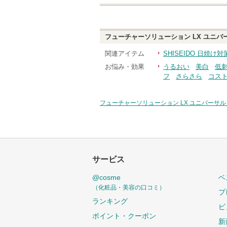
フューチャーソリューション LX ユニバ
関連アイテム
SHISEIDO 日焼け
お悩み・効果
うるおい
美白
低
フ
さらさら
コス
フューチャーソリューション LX ユニバーサル
サービス
@cosme
ベ
（化粧品・美容の口コミ）
プ
ランキング
ビ
ポイント・クーポン
新