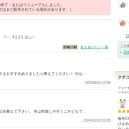
産終了・またはリニューアルしました。
ではまだ販売されている場合があります。）
日
前へ
1
2
3
4
次へ
この
投稿日順
私も知りたい！順
日
さまおすすめありましたら教えてください！ やは…
クチ
2025/6/22 11:06
フュー
ンスｅ
止め教えて下さい。 冬は乾燥しやすくニキビもで…
毎年C
2024/11/10 11:05
け止め
ウンタ