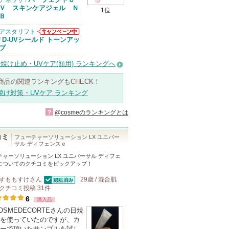
アネッサ
/
Ｖ スキンケアジェル Ｎ
1位
Ｂ
アスタリフト
アスタリフトか
D-UVシールド トーンアッ
/
らのお知らせが
プ
あります
焼け止め・UVケア(顔用) ランキングへ
商品の関連ランキングもCHECK！
焼け対策・UVケア ランキング
?
@cosmeのランキングとは
コミ
フューチャーソリューション LX ユニバー
サル ディフェンスｅ
チャーソリューション LX ユニバーサル ディフェ
についてのクチコミをピックアップ！
すももすけ
さん
29歳 / 混合肌
認証済
クチコミ投稿
31
件
6
購入品
OSMEDECORTEさんの日焼
を使っていたのですが、カ
ーで頂いたサンプルを試し