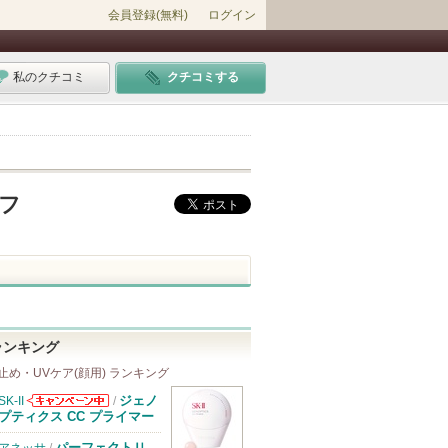
会員登録(無料)
ログイン
私のクチコミ
クチコミする
ィフ
ランキング
止め・UVケア(顔用) ランキング
ジェノ
SK-II
/
SK-IIからのお
プティクス CC プライマー
知らせがありま
す
パーフェクトＵ