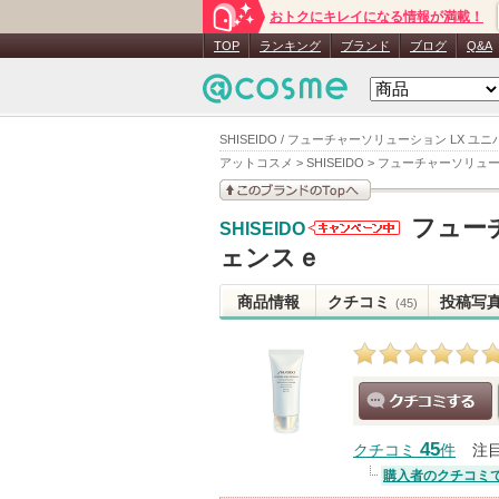
おトクにキレイになる情報が満載！
TOP
ランキング
ブランド
ブログ
Q&A
SHISEIDO / フューチャーソリューション LX 
アットコスメ
>
SHISEIDO
>
フューチャーソリュー
このブランドの情報を
フュー
SHISEIDO
見る
SHISEIDO
ェンスｅ
からのお知
らせがあり
商品情報
クチコミ
投稿写
(45)
ます
クチコミする
45
クチコミ
件
注
購入者のクチコミ