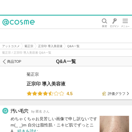
@cosme
アットコスメ
菊正宗
正宗印 導入美容液
Q&A一覧
菊正宗 / 正宗印 導入美容液 Q&A一覧
Q&A一覧
商品TOP
菊正宗
正宗印 導入美容液
4.5
評価グラフ
汚い毛穴
by 匿名 さん
めちゃくちゃお見苦しい画像で申し訳ないです
m(_ _)m 自分は脂性肌・ニキビ肌でずっとニ
A…
続きを読む