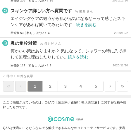
回答数 259
私もしりたい！ 19
2025/12/10
スキンケア詳しい方へ質問です
by 匿名 さん
エイジングケアの観点から肌が元気になるなーって感じたスキ
ンケアがあれば聞いてみたいです…
続きを読む
回答数 53
私もしりたい！ 4
2025/12/2
鼻の角栓対策
by 祭もだ さん
何かいい策はありますか？ 気になって、シャワーの時に爪で押
して無理矢理出したりしてい…
続きを読む
回答数 117
私もしりたい！ 3
2025/11/30
79件中 1-10件を表示
1
2
3
4
5
ここに掲載されているのは、Q&Aで【菊正宗／正宗印 導入美容液】に関する投稿を抜
粋したものです。
Q&Aは美容のことならなんでも解決できるみんなのコミュニティサービスです。美容