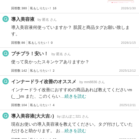
回答数 380
私もしりたい！ 16
2026/1/30
導入美容液
by 匿名 さん
導入美容液何使っていますか？ 肌質と商品タグお願い致しま
す。
回答数 86
私もしりたい！ 0
2026/1/15
プチプラ！安い！
by 匿名 さん
使って良かったスキンケアありますか？
回答数 142
私もしりたい！ 2
2025/12/12
インナードライ改善のオススメ
by mm8836 さん
インナードライ改善におすすめの商品あれば教えてくださいm
(_ _)m また、このくらい…
続きを読む
回答数 104
私もしりたい！ 4
2025/12/11
導入美容液(大大吉♪)
by ぽんぽこ321 さん
現在お使いの導入美容液を教えてください。タグ付けしていた
だけると助かります。 お…
続きを読む