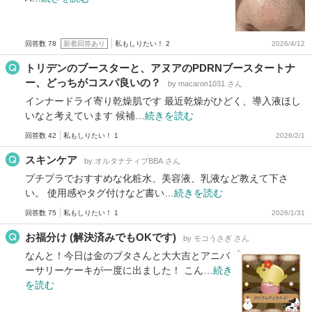
回答数 78
新着回答あり
私もしりたい！ 2
2026/4/12
トリデンのブースターと、アヌアのPDRNブースタートナ
ー、どっちがコスパ良いの？
by macaron1031 さん
インナードライ寄り乾燥肌です 最近乾燥がひどく、導入液ほし
いなと考えています 候補…
続きを読む
回答数 42
私もしりたい！ 1
2026/2/1
スキンケア
by オルタナティブBBA さん
プチプラでおすすめな化粧水、美容液、乳液など教えて下さ
い。 使用感やタグ付けなど書い…
続きを読む
回答数 75
私もしりたい！ 1
2026/1/31
お福分け (解決済みでもOKです)
by モコうさぎ さん
なんと！今日は金のブタさんと大大吉とアニバ
ーサリーケーキが一度に出ました！ こん…
続き
を読む