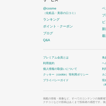
@cosme
ベ
（化粧品・美容の口コミ）
プ
ランキング
ビ
ポイント・クーポン
新
ブログ
最
Q&A
プレミアム会員とは
免
利用規約
ヘ
個人情報の取扱いについて
利
クッキー（cookie）等利用ポリシー
カ
プライバシーガイド
現
（
掲載の情報・画像など、すべてのコンテンツの無断複
クチコミなどの投稿はあくまで投稿者の感想です。個