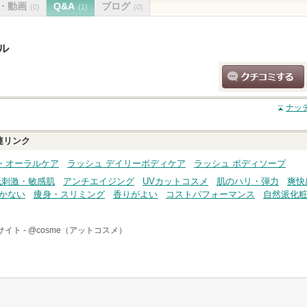
・動画
Q&A
ブログ
(0)
(1)
(0)
ル
クチコミする
ナッ
連リンク
・オーラルケア
ラッシュ デイリーボディケア
ラッシュ ボディソープ
低刺激・敏感肌
アンチエイジング
UVカットコスメ
肌のハリ・弾力
爽快
かない
痩身・スリミング
香りがよい
コストパフォーマンス
自然派化
イト -
@cosme（アットコスメ）