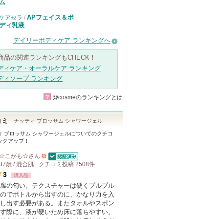
ム
APフェイス＆ボ
ケアセラ
/
ディ乳液
デイリーボディケア ランキングへ
商品の関連ランキングもCHECK！
ディケア・オーラルケア ランキング
ディソープ ランキング
?
@cosmeのランキングとは
コミ
ナッティ ブロッサム シャワージェル
ィ ブロッサム シャワージェル
についてのクチコ
ックアップ！
☆こがも☆
さん
認証済
37歳 / 混合肌
クチコミ投稿
500
2508
件
3
購入品
人
腐の匂い。テクスチャーは硬くプルプル
以
のでボトルから出すのに、かなり力を入
上
し出す必要がある。またタオルやスポン
の
す際に、液が硬いため床に落ちやすい。