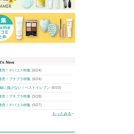
t's New
発売！デパコス特集
(6/24)
発売！プチプラ特集
(6/24)
線に負けない！ベストイレブン
(6/10)
発売！プチプラ特集
(5/28)
発売！デパコス特集
(5/27)
もっとみる