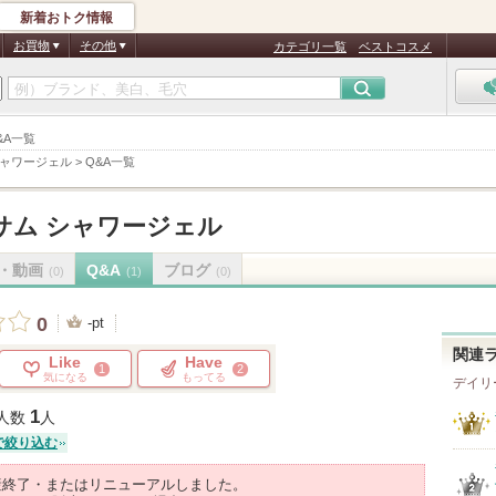
新着おトク情報
お買物
その他
カテゴリ一覧
ベストコスメ
&A一覧
シャワージェル
>
Q&A一覧
サム シャワージェル
・動画
Q&A
ブログ
(0)
(1)
(0)
0
-pt
関連
Like
Have
1
2
気になる
もってる
デイリ
1
人数
人
で絞り込む
産終了・またはリニューアルしました。