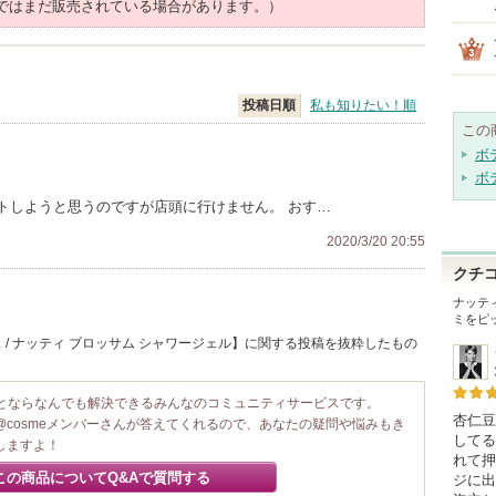
ではまだ販売されている場合があります。）
投稿日順
私も知りたい！順
この
ボ
ボ
トしようと思うのですが店頭に行けません。 おす…
2020/3/20 20:55
クチ
ナッテ
ミをピ
 / ナッティ ブロッサム シャワージェル】に関する投稿を抜粋したもの
ことならなんでも解決できるみんなのコミュニティサービスです。
杏仁豆
@cosmeメンバーさんが答えてくれるので、あなたの疑問や悩みもき
してる
しますよ！
れて押
この商品についてQ&Aで質問する
ジに出