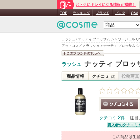
おトクにキレイになる情報が満載！
TOP
ランキング
ブランド
ブログ
Q&A
ラッシュ / ナッティ ブロッサム シャワージェル Q
アットコスメ
>
ラッシュ
>
ナッティ ブロッサム 
このブランドの情報を
ナッティ ブロッ
ラッシュ
見る
商品情報
クチコミ
投稿写真
(2)
クチコミする
2
クチコミ
件
注目
購入者のクチコミ
この商品は生