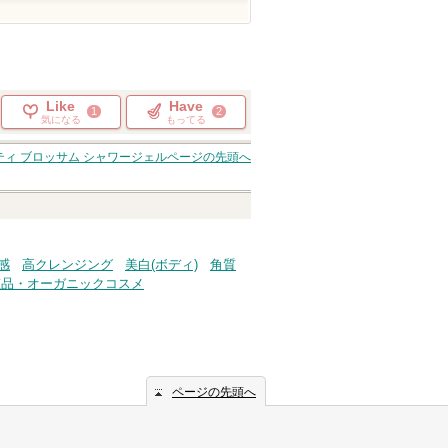
Like
Have
1
2
気になる
もってる
ティ ブロッサム シャワージェル
ページの先頭へ
感
高クレンジング
美白(ボディ)
角質
粧品・オーガニックコスメ
ページの先頭へ