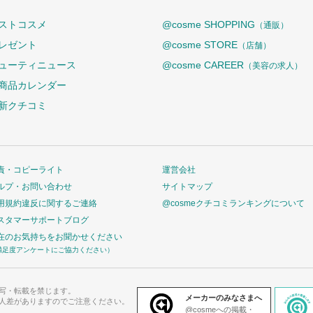
ストコスメ
@cosme SHOPPING
（通販）
レゼント
@cosme STORE
（店舗）
ューティニュース
@cosme CAREER
（美容の求人）
商品カレンダー
新クチコミ
責・コピーライト
運営会社
ルプ・お問い合わせ
サイトマップ
用規約違反に関するご連絡
@cosmeクチコミランキングについて
スタマーサポートブログ
在のお気持ちをお聞かせください
満足度アンケートにご協力ください）
写・転載を禁じます。
メーカーのみなさまへ
人差がありますのでご注意ください。
@cosmeへの掲載・