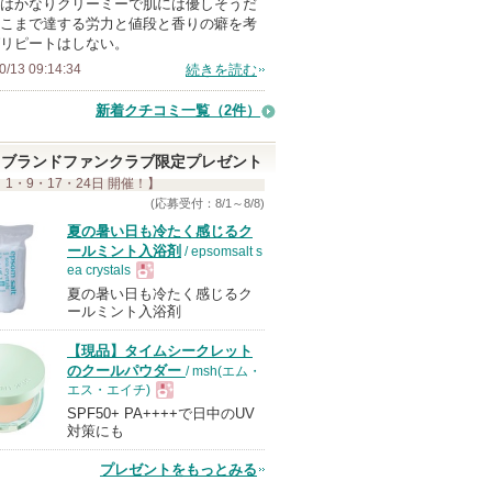
はかなりクリーミーで肌には優しそうだ
メ
こまで達する労力と値段と香りの癖を考
ン
リピートはしない。
バ
0/13 09:14:34
続きを読む
ー
新着クチコミ一覧
（2件）
に
お
ブランドファンクラブ限定プレゼント
気
 1・9・17・24日 開催！】
に
(応募受付：8/1～8/8)
入
夏の暑い日も冷たく感じるク
り
ールミント入浴剤
/ epsomsalt s
ea crystals
登
夏の暑い日も冷たく感じるク
現
録
ールミント入浴剤
さ
【現品】タイムシークレット
れ
品
のクールパウダー
/ msh(エム・
て
エス・エイチ)
い
SPF50+ PA++++で日中のUV
現
対策にも
ま
す
プレゼントをもっとみる
品